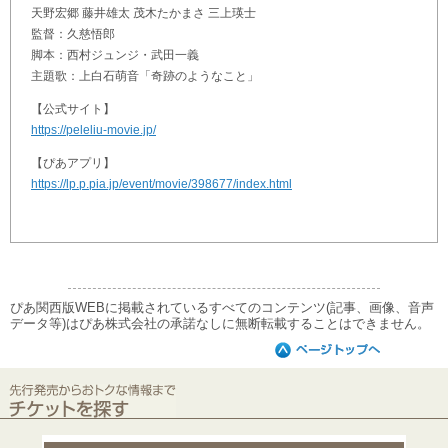
天野宏郷 藤井雄太 茂木たかまさ 三上瑛士
監督：久慈悟郎
脚本：西村ジュンジ・武田一義
主題歌：上白石萌音「奇跡のようなこと」
【公式サイト】
https://peleliu-movie.jp/
【ぴあアプリ】
https://lp.p.pia.jp/event/movie/398677/index.html
ぴあ関西版WEBに掲載されているすべてのコンテンツ(記事、画像、音声
データ等)はぴあ株式会社の承諾なしに無断転載することはできません。