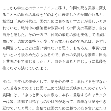
ここから学生とのティーチインに移り、仲間の死を美談に変え
ることへの田丸の葛藤をどのように表現したのか聞かれると、
板垣は「あの時代は、国のために命を落とすことが美しいとさ
れていた。戦時中の価値観や教育の中での田丸の葛藤は、自分
自身も感じた。その一方で、仲間の最期の姿を美化して遺族に
届けて、遺族の気持ちが少しでも救われるのであれば、必ずし
も間違ったこととは言い切れないと思う。もちろん、事実では
ないという後ろめたさもあるので、自分の気持ちを素直に田丸
と共鳴させて演じました」と、自身も田丸と同じように葛藤を
抱えながら演じていたよう。
次に、同年代の俳優として、夢を心の奥にしまわざるを得なか
った若者をどのように受け止めて演技に反映させたのかという
質問には、「きっと田丸も吉敷も、本作に登場するキャラクタ
ーは皆、故郷で目指すものや目的があって、過酷な状況を生き
延びていたと思う。言葉では国のために勝つと心を奮い立たせ