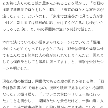
とお気に入りのたこ焼き屋さんがあることを明かし、「映画の
撮影で新世界でロケをした」時に、「東京のロケとは雰囲気が
違った」そう。というのも、「東京では遠巻きに見てる方が多
いけど、新世界では積極的に話しかけてくださるおじ様がいら
っしゃった(笑)」と、街の雰囲気の違いを笑顔で話した。
本作で演じていて心が揺さぶられたシーンについては「冒頭、
小山くんが亡くなってしまうところは、戦争は銃弾や爆撃以外
でもこんなにも簡単に人の命が失われてしまうんだと、田丸と
しても僕自身としても印象に残ってます」と、衝撃を受けたシ
ーンを明かした。
現在23歳の板垣は、同世代である21歳の田丸を演じる際、「戦
争は教科書の中で知るもの。漫画や映画で見るものという認識
だった」と振り返り、「アフレコの前にペリリュー島に行っ
た」ことを明かし、「楽園みたいな景色だけど、一歩山道に入
ると、当時の戦車や墜落した飛行機がそのまま残っていて、そ