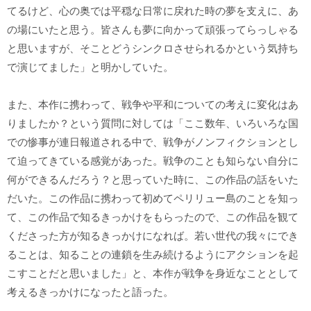
てるけど、心の奥では平穏な日常に戻れた時の夢を支えに、あ
の場にいたと思う。皆さんも夢に向かって頑張ってらっしゃる
と思いますが、そことどうシンクロさせられるかという気持ち
で演じてました」と明かしていた。
また、本作に携わって、戦争や平和についての考えに変化はあ
りましたか？という質問に対しては「ここ数年、いろいろな国
での惨事が連日報道される中で、戦争がノンフィクションとし
て迫ってきている感覚があった。戦争のことも知らない自分に
何ができるんだろう？と思っていた時に、この作品の話をいた
だいた。この作品に携わって初めてペリリュー島のことを知っ
て、この作品で知るきっかけをもらったので、この作品を観て
くださった方が知るきっかけになれば。若い世代の我々にでき
ることは、知ることの連鎖を生み続けるようにアクションを起
こすことだと思いました」と、本作が戦争を身近なこととして
考えるきっかけになったと語った。