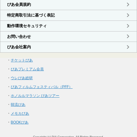
・
チケットぴあ
・
ぴあプレミアム会員
・
ウレぴあ総研
・
ぴあフィルムフェスティバル（PFF）
・
ホノルルマラソン ぴあツアー
・
韓流ぴあ
・
メモカぴあ
・
BOOKぴあ
Copyright (c) PIA Corporation. All Rights Reserved.