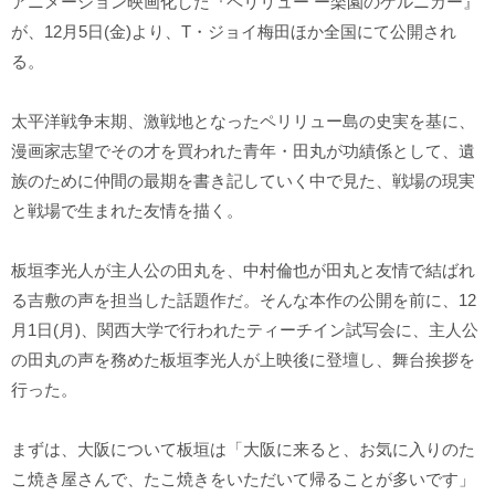
アニメーション映画化した『ペリリュー ー楽園のゲルニカー』
が、12月5日(金)より、T・ジョイ梅田ほか全国にて公開され
る。
太平洋戦争末期、激戦地となったペリリュー島の史実を基に、
漫画家志望でその才を買われた青年・田丸が功績係として、遺
族のために仲間の最期を書き記していく中で見た、戦場の現実
と戦場で生まれた友情を描く。
板垣李光人が主人公の田丸を、中村倫也が田丸と友情で結ばれ
る吉敷の声を担当した話題作だ。そんな本作の公開を前に、12
月1日(月)、関西大学で行われたティーチイン試写会に、主人公
の田丸の声を務めた板垣李光人が上映後に登壇し、舞台挨拶を
行った。
まずは、大阪について板垣は「大阪に来ると、お気に入りのた
こ焼き屋さんで、たこ焼きをいただいて帰ることが多いです」