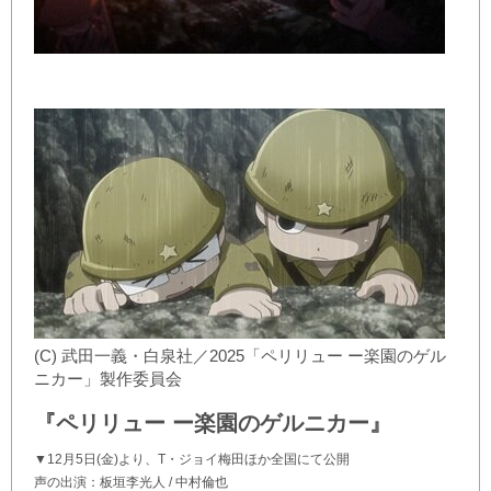
(C) 武田一義・白泉社／2025「ペリリュー ー楽園のゲル
ニカー」製作委員会
『ペリリュー ー楽園のゲルニカー』
▼12月5日(金)より、T・ジョイ梅田ほか全国にて公開
声の出演：板垣李光人 / 中村倫也