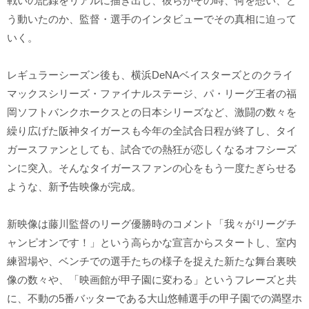
戦いの記録をリアルに描き出し、彼らがその時、何を想い、ど
う動いたのか、監督・選手のインタビューでその真相に迫って
いく。
レギュラーシーズン後も、横浜DeNAベイスターズとのクライ
マックスシリーズ・ファイナルステージ、パ・リーグ王者の福
岡ソフトバンクホークスとの日本シリーズなど、激闘の数々を
繰り広げた阪神タイガースも今年の全試合日程が終了し、タイ
ガースファンとしても、試合での熱狂が恋しくなるオフシーズ
ンに突入。そんなタイガースファンの心をもう一度たぎらせる
ような、新予告映像が完成。
新映像は藤川監督のリーグ優勝時のコメント「我々がリーグチ
ャンピオンです！」という高らかな宣言からスタートし、室内
練習場や、ベンチでの選手たちの様子を捉えた新たな舞台裏映
像の数々や、「映画館が甲子園に変わる」というフレーズと共
に、不動の5番バッターである大山悠輔選手の甲子園での満塁ホ