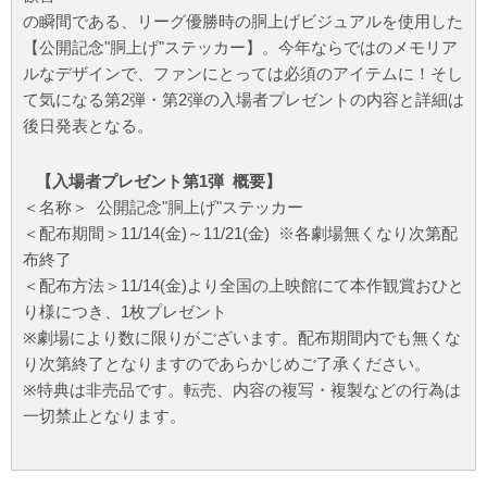
の瞬間である、リーグ優勝時の胴上げビジュアルを使用した
【公開記念"胴上げ"ステッカー】。今年ならではのメモリア
ルなデザインで、ファンにとっては必須のアイテムに！そし
て気になる第2弾・第2弾の入場者プレゼントの内容と詳細は
後日発表となる。
【入場者プレゼント第1弾 概要】
＜名称＞ 公開記念"胴上げ"ステッカー
＜配布期間＞11/14(金)～11/21(金) ※各劇場無くなり次第配
布終了
＜配布方法＞11/14(金)より全国の上映館にて本作観賞おひと
り様につき、1枚プレゼント
※劇場により数に限りがございます。配布期間内でも無くな
り次第終了となりますのであらかじめご了承ください。
※特典は非売品です。転売、内容の複写・複製などの行為は
一切禁止となります。