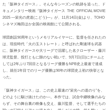
た「阪神タイガース」。そんな今シーズンの軌跡を追った、ド
キュメンタリー映画『阪神タイガース THE OFFICIAL MOVIE
2025 ―栄光の虎道(こどう)―』が、11月14日(金)より、TOHO
シネマズ梅田ほか全国の映画館にて公開される。
球団創設90周年というメモリアルイヤーに、監督を任されたの
は、現役時代「火の玉ストレート」と呼ばれた剛速球を武器
に、阪神タイガースや大リーグで活躍した名クローザー・藤川
球児監督。投打ともに隙のない戦いで、9月7日(日)にチームと
しては2年ぶり7回目となるリーグ優勝をNPB史上最速で達成
し、就任1年目でのリーグ優勝は90年の球団史上初の快挙とな
った。
「阪神タイガース」は、この史上最速の"栄光への道のり"を、
どのように駆け抜けたのか―。本作では、試合中継映像のみな
らず、その舞台裏の映像も交え、藤川監督、そして選手たちの