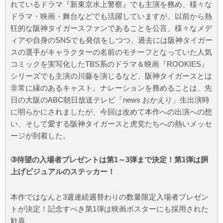
れているドラマ『新東京水上警察』でも主演を務め、様々な
ドラマ・映画・舞台などでも活躍していますが、以前から熱
狂的な阪神タイガースファンであることを公言、様々なメデ
ィアや自身のSNSでも発信をしつつ、過去には阪神タイガー
スの選手がキャラクターの名前のモチーフとなっていた人気
コミックを実写化したTBS系のドラマ＆映画『ROOKIES』
シリーズでも主演の川藤を演じるなど、阪神タイガースとは
非常に縁のあるキャスト。ナレーションを務めることは、先
日の大阪のABC朝日放送テレビ「news おかえり」生出演時
に明らかにされましたが、今回は改めて本作への出演への想
い、そして愛する阪神タイガースと虎党たちへの熱いメッセ
ージが到着した。
③待望の入場者プレゼントは第1～3弾まで決定！第1弾は胴
上げビジュアルのステッカー！
本作ではなんと3週連続週替わりの数量限定入場者プレゼン
トが決定！記念すべき第1弾は映画ポスターにも採用された
歓喜