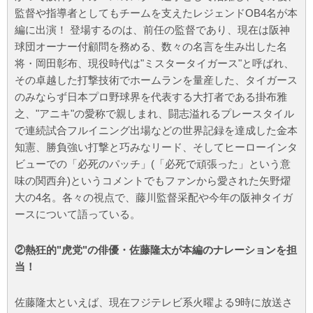
監督や指導者としてもチームを支えたレジェンドOB4名が本
編に出演！ 登場するのは、前任の監督であり、現在は阪神
球団オーナー付顧問を務める、数々の名言を生み出した名
将・岡田彰布、現役時代は"ミスタータイガース"と呼ばれ、
その卓越した打撃技術でホームランを量産した、タイガース
のみならず日本プロ野球界を代表する大打者である掛布雅
之、"アニキ"の愛称で親しまれ、闘志溢れるプレースタイル
で連続試合フルイニング出場などの世界記録を達成した金本
知憲、勝負強い打撃と巧みなリード、そしてヒーローインタ
ビューでの「必死のパッチ」(「必死で頑張った」という意
味の関西弁)というコメントでもファンから愛された矢野燿
大の4名。各々の視点で、藤川監督采配や今年の阪神タイガ
ースについて語っている。
②熱狂的"虎党"の俳優・佐藤隆太が本編のナレーションを担
当！
佐藤隆太といえば、現在フジテレビ系火曜よる9時に放送さ