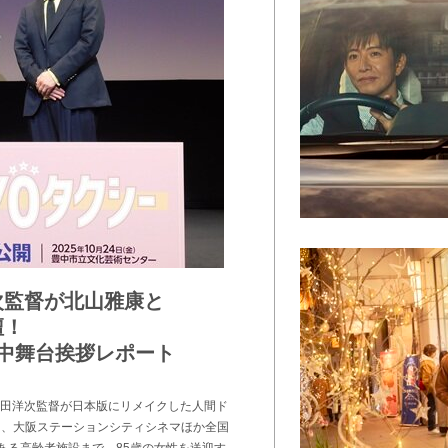
次監督が北山雅康と
壇！
豊中舞台挨拶レポート
山田洋次監督が日本版にリメイクした人間ド
)より、大阪ステーションシティシネマほか全国