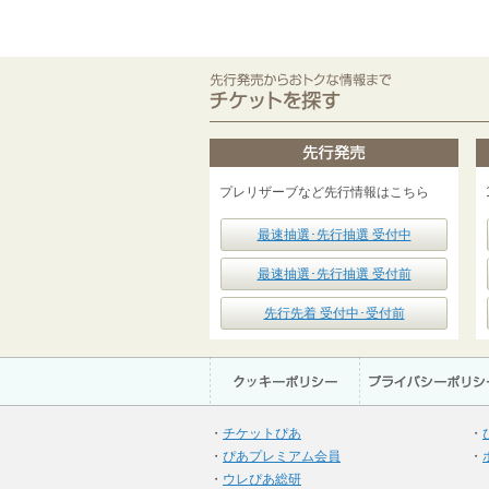
プレリザーブなど先行情報はこちら
最速抽選･先行抽選 受付中
最速抽選･先行抽選 受付前
先行先着 受付中･受付前
・
チケットぴあ
・
・
ぴあプレミアム会員
・
・
ウレぴあ総研