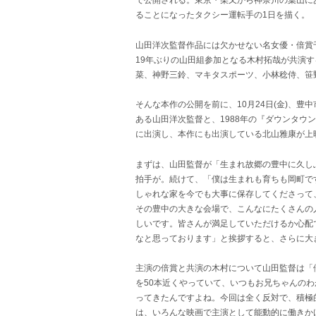
で公開される。東京・柴又から神奈川の葉山に
ることになったタクシー運転手の1日を描く。
山田洋次監督作品には欠かせない名女優・倍賞
19年ぶりの山田組参加となる木村拓哉が共演
菜、神野三鈴、マキタスポーツ、小林稔侍、笹
そんな本作の公開を前に、10月24日(金)、
ある山田洋次監督と、1988年の『ダウンタウ
に出演し、本作にも出演している北山雅康が上
まずは、山田監督が「生まれ故郷の豊中に久し
拍手が。続けて、「僕は生まれも育ちも岡町で
しゃれな家を今でも大事に保存してくださって
その豊中の大きな会場で、こんなにたくさんの
しいです。皆さんが満足していただけるか心配
なと思っております」と挨拶すると、さらに大
主演の倍賞と共演の木村について山田監督は「
を50本近くやっていて、いつもお兄ちゃんの
ってきたんですよね。今回は全く反対で、積極
は、いろんな映画で主演として能動的に働きか