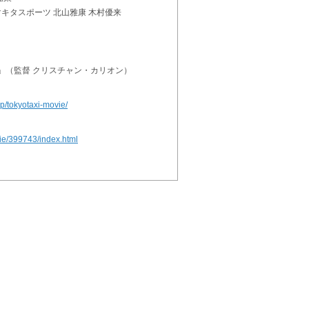
マキタスポーツ 北山雅康 木村優来
」（監督 クリスチャン・カリオン）
jp/tokyotaxi-movie/
ovie/399743/index.html