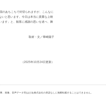
全国のあちこちで封切られますが、こんなに
ないと思います。今日は本当に貴重な上映
います」と、観客に感謝の思いを述べ、舞
取材・文／華崎陽子
（2025年10月24日更新）
記事、画像、音声データ等)はぴあ株式会社の承諾なしに無断転載することはできません。