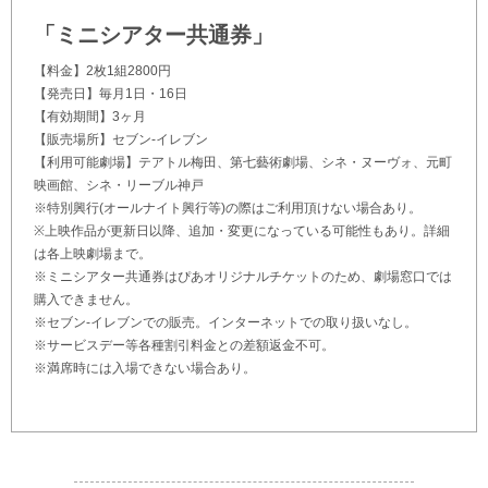
「ミニシアター共通券」
【料金】2枚1組2800円
【発売日】毎月1日・16日
【有効期間】3ヶ月
【販売場所】セブン-イレブン
【利用可能劇場】テアトル梅田、第七藝術劇場、シネ・ヌーヴォ、元町
映画館、シネ・リーブル神戸
※特別興行(オールナイト興行等)の際はご利用頂けない場合あり。
※上映作品が更新日以降、追加・変更になっている可能性もあり。詳細
は各上映劇場まで。
※ミニシアター共通券はぴあオリジナルチケットのため、劇場窓口では
購入できません。
※セブン-イレブンでの販売。インターネットでの取り扱いなし。
※サービスデー等各種割引料金との差額返金不可。
※満席時には入場できない場合あり。