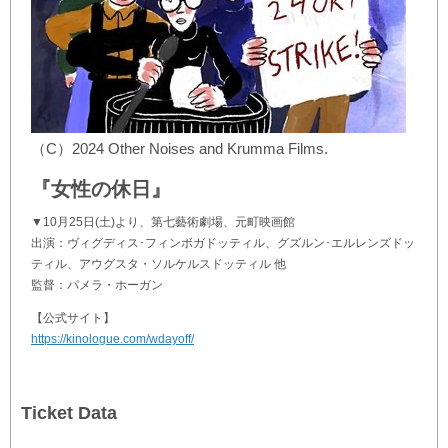
（C）2024 Other Noises and Krumma Films.
『女性の休日』
▼10月25日(土)より、第七藝術劇場、元町映画館
出演：ヴィグディス･フィンボガドッティル、グズルン･エルレンズドッ
ティル、アウグスタ・ソルケルスドッティル 他
監督：パメラ・ホーガン
【公式サイト】
https://kinologue.com/wdayoff/
Ticket Data