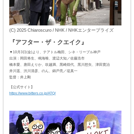
(C) 2025 Chiaroscuro / NHK / NHKエンタープライズ
『アフター・ザ・クエイク』
▼10月3日(金)より、テアトル梅田、シネ・リーブル神戸
出演：岡⽥将⽣、鳴海唯、渡辺⼤知／佐藤浩市
橋本愛、唐⽥えりか、吹越満、⿊崎煌代、⿊川想⽮、津⽥寛治
井川遥、渋川清彦、のん、錦⼾亮／堤真⼀
監督：井上剛
【公式サイト】
https://www.bitters.co.jp/ATQ/