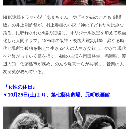
NHK連続ドラマ小説「あまちゃん」や『その街のこども 劇場
版』の井上剛監督が、村上春樹の小説『神の子どもたちはみな
踊る』に収録された4編の短編に、オリジナル設定を加えて映画
化した人間ドラマ。1995年の阪神・淡路大震災以降、異なる時
代と場所で孤独を抱えて生きる4人の人生が交錯し、やがて現代
へと繋がっていく様を描く。4編の主演を岡田将生、鳴海唯、渡
辺大知、佐藤浩市が務め、のんや堤真一らが共演し、音楽は大
友良英が務めている。
『女性の休日』
▼10月25日(土)より、第七藝術劇場、元町映画館