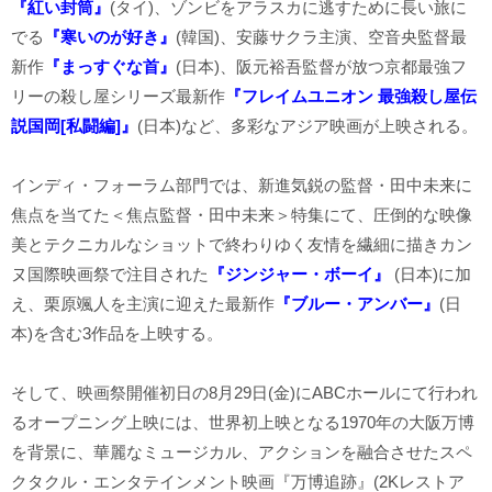
『紅い封筒』
(タイ)、ゾンビをアラスカに逃すために長い旅に
でる
『寒いのが好き』
(韓国)、安藤サクラ主演、空音央監督最
新作
『まっすぐな首』
(日本)、阪元裕吾監督が放つ京都最強フ
リーの殺し屋シリーズ最新作
『フレイムユニオン 最強殺し屋伝
説国岡[私闘編]』
(日本)など、多彩なアジア映画が上映される。
インディ・フォーラム部門では、新進気鋭の監督・田中未来に
焦点を当てた＜焦点監督・田中未来＞特集にて、圧倒的な映像
美とテクニカルなショットで終わりゆく友情を繊細に描きカン
ヌ国際映画祭で注目された
『ジンジャー・ボーイ』
(日本)に加
え、栗原颯人を主演に迎えた最新作
『ブルー・アンバー』
(日
本)を含む3作品を上映する。
そして、映画祭開催初日の8月29日(金)にABCホールにて行われ
るオープニング上映には、世界初上映となる1970年の大阪万博
を背景に、華麗なミュージカル、アクションを融合させたスペ
クタクル・エンタテインメント映画『万博追跡』(2Kレストア