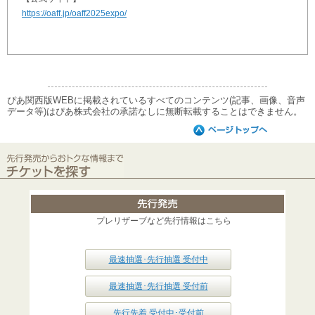
https://oaff.jp/oaff2025expo/
ぴあ関西版WEBに掲載されているすべてのコンテンツ(記事、画像、音声
データ等)はぴあ株式会社の承諾なしに無断転載することはできません。
プレリザーブなど先行情報はこちら
最速抽選･先行抽選 受付中
最速抽選･先行抽選 受付前
先行先着 受付中･受付前