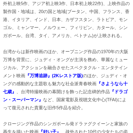
外初上映5作、アジア初上映3作、日本初上映22作)、上映作品の
製作国・地域は、20の国と地域(ブータン、中国、フランス、香
港、イタリア、インド、日本、カザフスタン、ラトビア、モン
ゴル、ミャンマー、ノルウェー、フィリピン、カタール、シン
ガポール、台湾、タイ、アメリカ、ベトナム)が上映される。
台湾からは新作映画のほか、オープニング作品の1970年の大阪
万博を背景に、ジュディ・オングが主演を務め、華麗なミュー
ジカル、アクションを融合させたスペクタクル・エンタテイン
メント映画
『万博追跡』(2Kレストア版)
のほか、ジュディ・オ
ングの感動的な主題歌も魅力な社会派青春映画
『さようなら十
七歳』
、台湾特撮映画の幕開けを飾った記念碑的作品
『ドラゴ
ン・スーパーマン』
など、国家電影及視聴文化中心(TFAI)によ
って復元された貴重な旧作5作品を紹介。
クロージング作品のシンガポール発ドラァグクイーンと家族の
再生を描いた映画
『好い子』
、疎外された10代の少女たちの姿