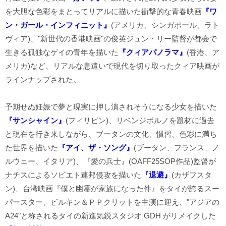
を大胆な色彩をまとってリアルに描いた衝撃的な青春映画
『ワ
ン・ガール・インフィニット』
(アメリカ、シンガポール、ラト
ヴィア)、"新世代の香港映画"の俊英ジュン・リー監督が都会で
生きる孤独なゲイの青年を描いた
『クィアパノラマ』
(香港、ア
メリカ)など、リアルな息遣いで現代を切り取ったクィア映画が
ラインナップされた。
予期せぬ妊娠で夢と現実に押し潰されそうになる少女を描いた
『サンシャイン』
(フィリピン)、リベンジポルノを題材に過去
と現在を行き来しながら、ブータンの文化、慣習、色彩に満ち
た世界を描いた
『アイ、ザ・ソング』
(ブータン、フランス、ノ
ルウェー、イタリア)、『愛の兵士』(OAFF25SOP作品)監督が
ナチスによるソビエト連邦侵攻を描いた
『退避』
(カザフスタ
ン)、台湾映画『僕と幽霊が家族になった件』をタイが誇るスー
パースター、ビルキン＆ＰＰクリットを主演に迎え、"アジアの
A24"と称されるタイの新進気鋭スタジオ GDH がリメイクした