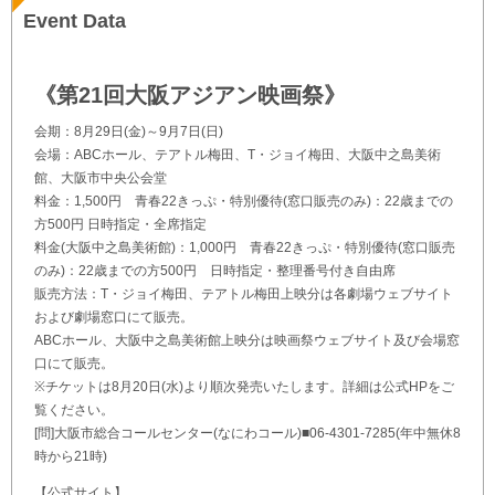
Event Data
《第21回大阪アジアン映画祭》
会期：8月29日(金)～9月7日(日)
会場：ABCホール、テアトル梅田、T・ジョイ梅田、大阪中之島美術
館、大阪市中央公会堂
料金：1,500円 青春22きっぷ・特別優待(窓口販売のみ)：22歳までの
方500円 日時指定・全席指定
料金(大阪中之島美術館)：1,000円 青春22きっぷ・特別優待(窓口販売
のみ)：22歳までの方500円 日時指定・整理番号付き自由席
販売方法：T・ジョイ梅田、テアトル梅田上映分は各劇場ウェブサイト
および劇場窓口にて販売。
ABCホール、大阪中之島美術館上映分は映画祭ウェブサイト及び会場窓
口にて販売。
※チケットは8月20日(水)より順次発売いたします。詳細は公式HPをご
覧ください。
[問]大阪市総合コールセンター(なにわコール)■06-4301-7285(年中無休8
時から21時)
【公式サイト】