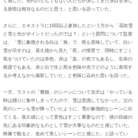
く感じた。先代のとんでもない人たちが演じてきた演目を演じ
る覚悟は相当なものだと思う」と思いを語っていた。
さらに、エキストラに10回以上参加したという方から「花吹雪
と雪と光がポイントだったのでは？」という質問について監督
は、「雪に象徴される白は「無」で、死も意味していて。白い
雪が示すのは、喜久雄から見た「死」の情景で、同時にすごく
気をつけていたのは赤色。赤は「血」の色でもあるし、生命の
根源でもある。赤と白で生と死を色味や光でどのように表現す
るか考えながら撮影していた」と色味に込めた思いを語った。
一方、ラストの「鷺娘」のシーンについて吉沢は「やっている
時は踊りに集中しきってたので、雪は意識してなかった。父の
死のシーンも雪が降っていたように、雪が象徴的なシーンに出
てくる。喜久雄にとって景色はすごく重要なので、彼の目線の
先にある印象的なものとして雪が大事なものだと感じていた。
映像で観ると、改めて美しいシーンだと感じた」と語ってい