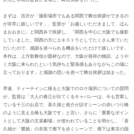
まずは、吉沢が「撮影場所でもある関西で舞台挨拶ができるの
が非常に嬉しいです」、監督が「お越しいただきまして、ほん
まおおきに」と関西弁で挨拶し、「関西を中心に大阪でも撮影
していました。関西の方にエキストラとしてたくさん来ていた
だいたので、感謝を述べられる機会をいただけて嬉しいです。
本作は、上方歌舞伎が題材なので、大阪が発祥の物語。ようや
く大阪に来られたという気持ちと緊張感もありながらこの場に
立っております」と感謝の思いを述べて舞台挨拶は始まった。
早速、ティーチインに移ると大阪でのロケ場所についての質問
が。監督は「大人の春江が出てくるキャバレーは、今も営業し
ている十三のお店で、喜久雄と俊介が話すシーンの赤いつり橋
のように見える橋も大阪です」と言い、さらに「重要なポイン
トとして大阪の文楽劇場」が使われていることを明かし、「喜
久雄が「鷺娘」の衣装で廊下を歩くシーンで、廊下は東京の国