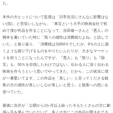
た。
本作の大ヒットについて監督は「日常生活にそんなに影響はな
い(笑)」と苦笑いしながら、「東宝という大手の映画会社で初
めて僕が作品を作ることになって、吉田修一さんと『悪人』の
脚本を書いていた時に「我々の感性は消費税だよね」と話して
いた」と振り返り、「消費税は当時8％でしたが、8％の人に届
くような掘り下げるものをやりたいふたりが、大きなマーケッ
トを担うことになったんですが、『悪人』も『怒り』も『国
宝』も、50％を目指したわけではない。伝わる人に深く伝わる
映画を作ろうという思いでやってきた。だから、この状況に僕
が一番驚いてます。この作品を「美しい」と言ってくださる観
客の方の感性が美しいし心が美しいと思う」と観客への思いを
述べていた。
最後に吉沢が「公開から2か月以上経った今もたくさんの方に劇
場へ足を運んでいただいて、多くの方にこの作品が愛されてる