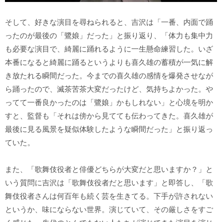
そして、好きな演目を尋ねられると、吉沢は「一番、内面で踊
ったのが最後の「鷺娘」だった」と振り返り、「体力も集中力
も必要な演目で、綺麗に踊れるように一生懸命練習した。いざ
本番になると綺麗に踊るというよりも喜久雄の蓄積が一気に解
き放たれる瞬間だった。今までの喜久雄の感情を爆発させなが
ら踊ったので、滅茶苦茶大変だったけど、気持ちよかった。や
ってて一番良かったのは「鷺娘」かもしれない」と心境を明か
すと、監督も「それは傍から見てても伝わってきた。喜久雄が
最後に見る風景を疑似体験したような瞬間だった」と振り返っ
ていた。
また、「歌舞伎役者と俳優どちらが大変だと思いますか？」と
いう質問に吉沢は「歌舞伎役者だと思います」と即答し、「歌
舞伎役者さんは何百年も続く芸を生きてる。下手が許されない
というか、味にならない世界。演じていて、その厳しさをすご