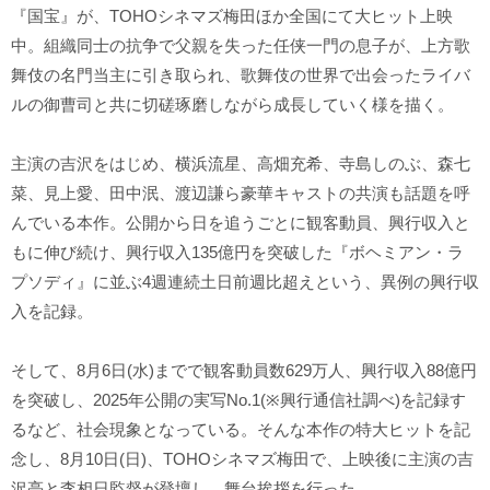
『国宝』が、TOHOシネマズ梅田ほか全国にて大ヒット上映
中。組織同士の抗争で父親を失った任侠一門の息子が、上方歌
舞伎の名門当主に引き取られ、歌舞伎の世界で出会ったライバ
ルの御曹司と共に切磋琢磨しながら成長していく様を描く。
主演の吉沢をはじめ、横浜流星、高畑充希、寺島しのぶ、森七
菜、見上愛、田中泯、渡辺謙ら豪華キャストの共演も話題を呼
んでいる本作。公開から日を追うごとに観客動員、興行収入と
もに伸び続け、興行収入135億円を突破した『ボヘミアン・ラ
プソディ』に並ぶ4週連続土日前週比超えという、異例の興行収
入を記録。
そして、8月6日(水)までで観客動員数629万人、興行収入88億円
を突破し、2025年公開の実写No.1(※興行通信社調べ)を記録す
るなど、社会現象となっている。そんな本作の特大ヒットを記
念し、8月10日(日)、TOHOシネマズ梅田で、上映後に主演の吉
沢亮と李相日監督が登壇し、舞台挨拶を行った。