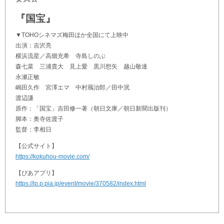
『国宝』
▼TOHOシネマズ梅田ほか全国にて上映中
出演：吉沢亮
横浜流星／高畑充希 寺島しのぶ
森七菜 三浦貴大 見上愛 黒川想矢 越山敬達
永瀬正敏
嶋田久作 宮澤エマ 中村鴈治郎／田中泯
渡辺謙
原作：「国宝」吉田修一著（朝日文庫／朝日新聞出版刊）
脚本：奥寺佐渡子
監督：李相日
【公式サイト】
https://kokuhou-movie.com/
【ぴあアプリ】
https://lp.p.pia.jp/event/movie/370582/index.html