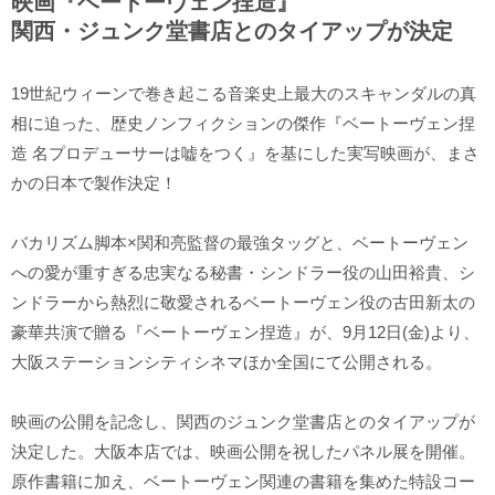
映画『ベートーヴェン捏造』
関西・ジュンク堂書店とのタイアップが決定
19世紀ウィーンで巻き起こる音楽史上最大のスキャンダルの真
相に迫った、歴史ノンフィクションの傑作『ベートーヴェン捏
造 名プロデューサーは嘘をつく』を基にした実写映画が、まさ
かの日本で製作決定！
バカリズム脚本×関和亮監督の最強タッグと、ベートーヴェン
への愛が重すぎる忠実なる秘書・シンドラー役の山田裕貴、シ
ンドラーから熱烈に敬愛されるベートーヴェン役の古田新太の
豪華共演で贈る『ベートーヴェン捏造』が、9月12日(金)より、
大阪ステーションシティシネマほか全国にて公開される。
映画の公開を記念し、関西のジュンク堂書店とのタイアップが
決定した。大阪本店では、映画公開を祝したパネル展を開催。
原作書籍に加え、ベートーヴェン関連の書籍を集めた特設コー