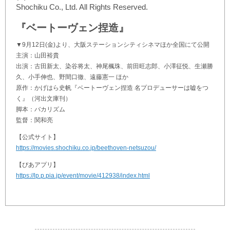
Shochiku Co., Ltd. All Rights Reserved.
『ベートーヴェン捏造』
▼9月12日(金)より、大阪ステーションシティシネマほか全国にて公開
主演：山田裕貴
出演：古田新太、染谷将太、神尾楓珠、前田旺志郎、小澤征悦、生瀬勝
久、小手伸也、野間口徹、遠藤憲一 ほか
原作：かげはら史帆『ベートーヴェン捏造 名プロデューサーは嘘をつ
く』（河出文庫刊）
脚本：バカリズム
監督：関和亮
【公式サイト】
https://movies.shochiku.co.jp/beethoven-netsuzou/
【ぴあアプリ】
https://lp.p.pia.jp/event/movie/412938/index.html