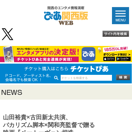
山田裕貴×古田新太共演、
バカリズム脚本×関和亮監督で贈る