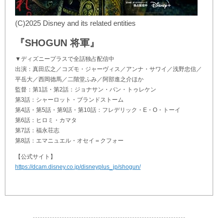
(C)2025 Disney and its related entities
『SHOGUN 将軍』
▼ディズニープラスで全話独占配信中
出演：真田広之／コズモ・ジャーヴィス／アンナ・サワイ／浅野忠信／
平岳大／西岡德馬／二階堂ふみ／阿部進之介ほか
監督：第1話・第2話：ジョナサン・バン・トゥレケン
第3話：シャーロット・ブランドストーム
第4話・第5話・第9話・第10話：フレデリック・E・O・トーイ
第6話：ヒロミ・カマタ
第7話：福永荘志
第8話：エマニュエル・オセイ＝クフォー
【公式サイト】
https://dcam.disney.co.jp/disneyplus_jp/shogun/