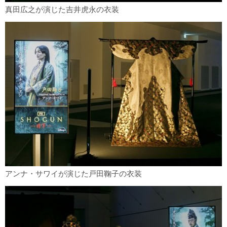
真田広之が演じた吉井虎永の衣装
アンナ・サワイが演じた戸田鞠子の衣装