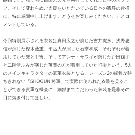
フ、そして変わらぬご支援をいただいている日本の観客の皆様
に、特に感謝申し上げます。どうぞお楽しみください。」とコ
メントしている。
今回特別展示される衣装は真田広之が演じた吉井虎永、浅野忠
信が演じた樫木藪重、平岳大が演じた石堂和成、それぞれが着
用していた兜と甲冑、そしてアンナ・サワイが演じた戸田鞠子
と二階堂ふみが演じた落葉の方が着用していた打掛という、5人
のメインキャラクターの豪華衣装となる。シーズン2の続報が待
ちきれない『SHOGUN 将軍』で実際に使われた衣装を見るこ
とができる貴重な機会に、細部までこだわった衣装を是非その
目に焼き付けてほしい。