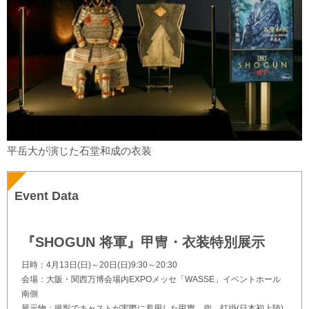
平岳大が演じた石堂和成の衣装
Event Data
『SHOGUN 将軍』甲冑・衣装特別展示
日時：4月13日(日)～20日(日)9:30～20:30
会場：大阪・関西万博会場内EXPOメッセ「WASSE」イベントホール
南側
展示物：撮影でキャストが実際に着用した甲冑、兜、打掛(日本初上陸)