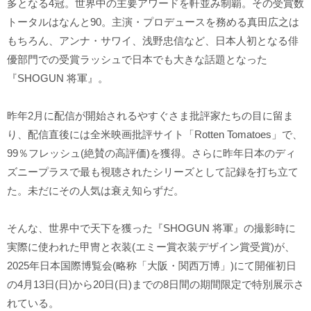
多となる4冠。世界中の主要アワードを軒並み制覇。その受賞数
トータルはなんと90。主演・プロデュースを務める真田広之は
もちろん、アンナ・サワイ、浅野忠信など、日本人初となる俳
優部門での受賞ラッシュで日本でも大きな話題となった
『SHOGUN 将軍』。
昨年2月に配信が開始されるやすぐさま批評家たちの目に留ま
り、配信直後には全米映画批評サイト「Rotten Tomatoes」で、
99％フレッシュ(絶賛の高評価)を獲得。さらに昨年日本のディ
ズニープラスで最も視聴されたシリーズとして記録を打ち立て
た。未だにその人気は衰え知らずだ。
そんな、世界中で天下を獲った『SHOGUN 将軍』の撮影時に
実際に使われた甲冑と衣装(エミー賞衣装デザイン賞受賞)が、
2025年日本国際博覧会(略称「大阪・関西万博」)にて開催初日
の4月13日(日)から20日(日)までの8日間の期間限定で特別展示さ
れている。