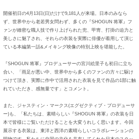
開催初日の4月13日(日)だけで9,181人が来場。日本のみなら
ず、世界中から老若男女問わず、多くの『SHOGUN 将軍』フ
ァンが緻密な職人技で作り上げられた兜、甲冑、打掛の迫力と
美しさに魅了され、それらの衣装を実際に俳優が着用して演じ
ている本編第一話&メイキング映像の特別上映を堪能した。
『SHOGUN 将軍』プロデューサーの宮川絵里子も初日に立ち
合い、「雨足が悪い中、世界中から多くのファンの方々に駆け
つけて頂き、実際に作中で活用された衣装を見て作品の1部に触
れていただき、感無量です」とコメント。
また、ジャスティン・マークス(エグゼクティブ・プロデューサ
ー)も、「私たちは、素晴らしい『SHOGUN 将軍』の衣装を日
本で皆様にご覧いただけることを大変うれしく思います。今回
展示する衣装は、東洋と西洋の素晴らしいコラボレーションの
賜物です。私たちに自国の文化を共有してくれた日本のスタッ