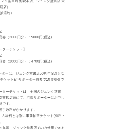
ンク堂書店 池袋本店、ジュンク堂書店 大
那覇店）
※抽選制）
)
（2000円分）：5000円(税込)
ーターチケット】
)
（2000円分）：4700円(税込)
ーターは、ジュンク堂書店50周年記念とな
チケット)がサポーター特典で10％割引で
ーターチケットは、全国のジュンク堂書
ク堂書店店頭にて、応援サポーターにお申し
能です。
種手数料がかかります。
、入場料とは別に事前抽選チケット(有料・
す。
の丸善、ジュンク堂書店でのみ使用できる