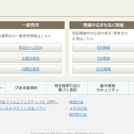
現在開催中の公演や来月･再来月の
1週間分の一般発売情報はこちら
公演はこちら
本日から7日分
8月開催
土曜日発売
9月開催
日曜日発売
10月開催
ぴあフィルムフェスティバル（PFF）
・
韓流ぴあ
ホノルルマラソン ぴあツアー
・
メモカぴあ
・
BOOKぴあ
Copyright (c) PIA Corporation. All Rights Reserved.