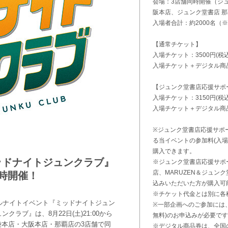
会場：3店舗同時開催（ジュ
阪本店、ジュンク堂書店 
入場者合計：約2000名（
【通常チケット】
入場チケット：3500円(税込
入場チケット＋デジタル商品券
【ジュンク堂書店応援サポ
入場チケット：3150円(税込
入場チケット＋デジタル商品券
※ジュンク堂書店応援サポ
る当イベントの参加料(入場
購入できます。
ッドナイトジュンクラブ』
※ジュンク堂書店応援サポ
店、MARUZEN＆ジュン
時開催！
込みいただいた方が購入可
※チケット代金とは別に各
ルナイトイベント『ミッドナイトジュン
※一部企画へのご参加には
クラブ』は、8月22日(土)21:00から
無料)のお申込みが必要で
 池袋本店・大阪本店・那覇店の3店舗で同
※デジタル商品券は、全国