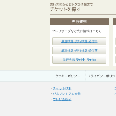
プレリザーブなど先行情報はこちら
最速抽選･先行抽選 受付中
最速抽選･先行抽選 受付前
先行先着 受付中･受付前
・
チケットぴあ
・
・
ぴあプレミアム会員
・
・
ウレぴあ総研