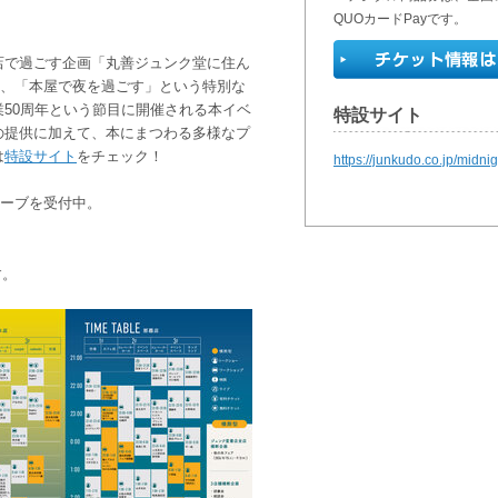
だ。
QUOカードPayです。
店で過ごす企画「丸善ジュンク堂に住ん
催し、「本屋で夜を過ごす」という特別な
50周年という節目に開催される本イベ
特設サイト
の提供に加えて、本にまつわる多様なプ
は
特設サイト
をチェック！
https://junkudo.co.jp/midnig
リザーブを受付中。
す。