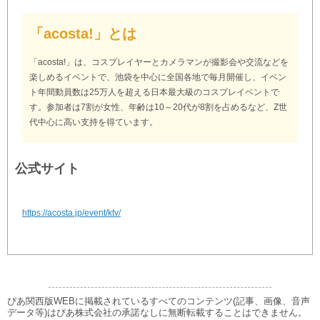
「acosta!」とは
「acosta!」は、コスプレイヤーとカメラマンが撮影会や交流などを
楽しめるイベントで、池袋を中心に全国各地で毎月開催し、イベン
ト年間動員数は25万人を超える日本最大級のコスプレイベントで
す。参加者は7割が女性、年齢は10～20代が8割を占めるなど、Z世
代中心に高い支持を得ています。
公式サイト
https://acosta.jp/event/ktv/
ぴあ関西版WEBに掲載されているすべてのコンテンツ(記事、画像、音声
データ等)はぴあ株式会社の承諾なしに無断転載することはできません。