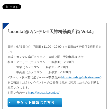
『acosta!@カンテレ×天神橋筋商店街 Vol.4』
日時：6月6日(土)・7日(日) 11:00～19:00（※撮影は各枠終了1時間前ま
で）
会場：カンテレ扇町スクエア、扇町公園、天神橋筋商店街
料金：アーリー（カメラマン・一般参加）-2880円
通常（カメラマン・一般参加）-2580円
中高生（カメラマン・一般参加）-1180円
※チケット購入前に必ずacosta!参加規約(
https://acosta.jp/rules/kantere/
)
をご確認ください｡イベントへのご参加は規約に同意したものと判断し
対応いたします｡
お問い合わせ：
https://acosta.jp/contact/