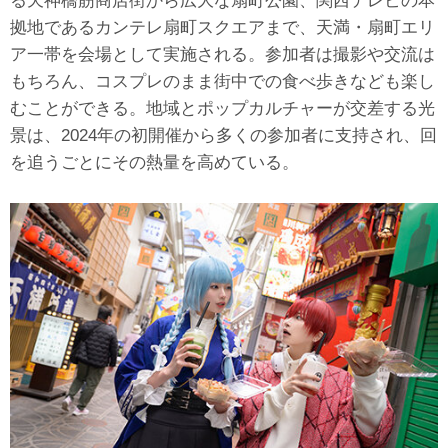
る天神橋筋商店街から広大な扇町公園、関西テレビの本
拠地であるカンテレ扇町スクエアまで、天満・扇町エリ
ア一帯を会場として実施される。参加者は撮影や交流は
もちろん、コスプレのまま街中での食べ歩きなども楽し
むことができる。地域とポップカルチャーが交差する光
景は、2024年の初開催から多くの参加者に支持され、回
を追うごとにその熱量を高めている。