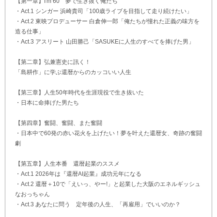
【第一章】I'm 60 夢で生き抜く俺たち
・Act.1 シンガー 浜崎貴司「100歳ライブを目指して走り続けたい」
・Act.2 東映プロデューサー 白倉伸一郎「俺たちが憧れた正義の味方を
造る仕事」
・Act.3 アスリート 山田勝己「SASUKEに人生のすべてを捧げた男」
【第二章】弘兼憲史に訊く！
「島耕作」に学ぶ還暦からのカッコいい人生
【第三章】人生50年時代を生涯現役で生き抜いた
・日本に命捧げた男たち
【第四章】奮闘、奮闘、また奮闘
・日本中で60発の赤い花火を上げたい！夢を叶えた還暦女、奇跡の奮闘
劇
【第五章】人生本番 還暦起業のススメ
・Act.1 2026年は『還暦AI起業』成功元年になる
・Act.2 還暦＋10で「えいっ、やー!」と起業した大阪のエネルギッシュ
なおっちゃん
・Act.3 あなたに問う 定年後の人生、「再雇用」でいいのか？