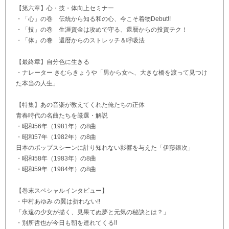
【第六章】心・技・体向上セミナー
・「心」の巻 伝統から知る和の心、今こそ着物Debut!!
・「技」の巻 生涯資金は攻めで守る、還暦からの投資テク！
・「体」の巻 還暦からのストレッチ＆呼吸法
【最終章】自分色に生きる
・ナレーター きむらきょうや「男から女へ、大きな橋を渡って見つけ
た本当の人生」
【特集】あの音楽が教えてくれた俺たちの正体
青春時代の名曲たちを厳選・解説
・昭和56年（1981年）の8曲
・昭和57年（1982年）の8曲
日本のポップスシーンに計り知れない影響を与えた「伊藤銀次」
・昭和58年（1983年）の8曲
・昭和59年（1984年）の8曲
【巻末スペシャルインタビュー】
・中村あゆみ の翼は折れない!!
「永遠の少女が描く、見果てぬ夢と元気の秘訣とは？」
・別所哲也が今日も朝を連れてくる!!