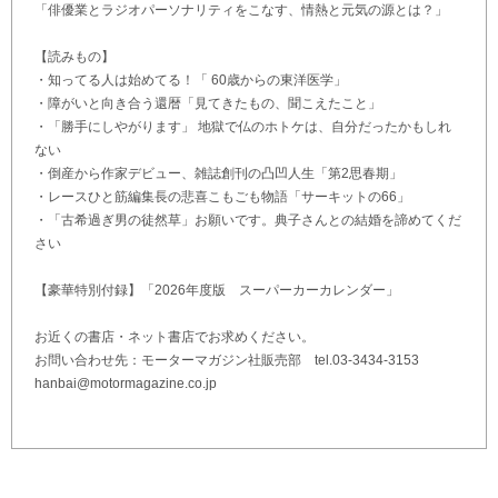
「俳優業とラジオパーソナリティをこなす、情熱と元気の源とは？」
【読みもの】
・知ってる人は始めてる！「 60歳からの東洋医学」
・障がいと向き合う還暦「見てきたもの、聞こえたこと」
・「勝手にしやがります」 地獄で仏のホトケは、自分だったかもしれ
ない
・倒産から作家デビュー、雑誌創刊の凸凹人生「第2思春期」
・レースひと筋編集長の悲喜こもごも物語「サーキットの66」
・「古希過ぎ男の徒然草」お願いです。典子さんとの結婚を諦めてくだ
さい
【豪華特別付録】「2026年度版 スーパーカーカレンダー」
お近くの書店・ネット書店でお求めください。
お問い合わせ先：モーターマガジン社販売部 tel.03-3434-3153
hanbai@motormagazine.co.jp