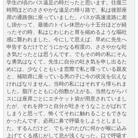
学生の頃のバス遠足の時だったと思います。往復三
時間ほどのささやかな遠足の帰り路で、私は後部座
席の通路側に座っていました。バスが高速道路に差
し掛かって、最後のトイレ休憩から十五分ほどが経
ったその時、私はじわじわと胃を縮めるような嘔吐
感に襲われました。今にして思えば、早めに先生へ
申告するだけでどうにかなる程度の、ささやかな吐
き気だったとは思うんです。でもその時の私にそん
な勇気はなくて。先生に自分の吐き気を申し出るた
めには、少なくともいま窓際で私と喋っている親友
と、補助席に座っている男の子に今の状況を伝えな
ければなりません。当時の私にはそれすら憚られま
した。脂汗とともに心拍数が上がる。当然ながらバ
スには座席ごとにエチケット袋が用意されていまし
たが、それを持つと自分が吐きそうなことがばれて
しまうと思って、怖くてそれに触れることもできな
かったんです。必死に鼻で呼吸をしようとしまし
た。するんだけど、でもそのたびに何かが喉に込み
上げてくる感じがして息が浅くなった。口で呼吸す