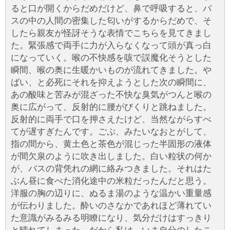
ると口が開くからだめだけど、鼻で呼吸すると、バ
スの中の人間の密集した匂いがするからだめで、そ
したら親友が怪訝そうな表情でこちらを見てきまし
た。緊張感で両手に力が入らなくなって頭が真っ白
になっていく。喉の不快感を咳で誤魔化そうとした
瞬間、喉の奥に生暖かいものが流れてきました。や
ばい、と必死にそれを抑えようとした次の瞬間に、
あの酸味と苦みが混ざった不快な臭気がつんと喉の
奥に広がって、反射的に腰がびくりと跳ねました。
反射的に両手で口を押さえたけど、当然ながらすべ
てが遅すぎたんです。ごぷ、みたいなおとがして、
指の間から、黄土色と茶色が混じった半固形の液体
が間欠泉のように吹き出しました。白い粒状の何か
が、バスの背凭れの網に絡みつきました。それはた
ぶん昼に食べた消化途中の米粒だったんだと思う。
洋服の胸の辺りに、ぬるま湯のような温かい重量感
が伝わりました。酔いのさなかであれほど薄れてい
た意識がみるみる明瞭になり、気分だけはすっきり