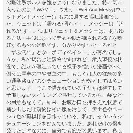
の嘔吐系ポルノを漁るようになりました。特に気に
入ったのは「WAM」、つまり「Wet And Messy(ウェ
ットアンドメッシー)」ものに属する嘔吐漫画でし
た。ウェットは「濡れる/濡らす」、メッシーは「汚
れる/汚す」。つまりウェット＆メッシーは、あらゆ
る方法・手段によって着衣や肌が穢される様子を嗜
好するものの総称です。分かりやすいところだと
「ずぶ濡れ」とか「ボディペイント」が有名でしょ
うか。私の場合は吐瀉物ですけれど。衆人環視の状
況で、誰かが嘔吐している様子を描いた漫画やSS。
例えば電車の中や教室の中、もしくは人の往来の多
い通学路などのシチュエーションが数としては多い
と思います。そこで描かれている子たちは得てして
予期しないタイミングで嘔吐しているから、袋など
の用意もなくて。結果、お腹か口を押さえた状態で
飛び出した吐瀉物はその服を汚して、黄土色やベー
ジュ色の斑模様を形作っている。私は、そういうシ
チュエーションを好んでいました。あれだけの傷を
受けたはずなのに。自分でも変だと思います。私は