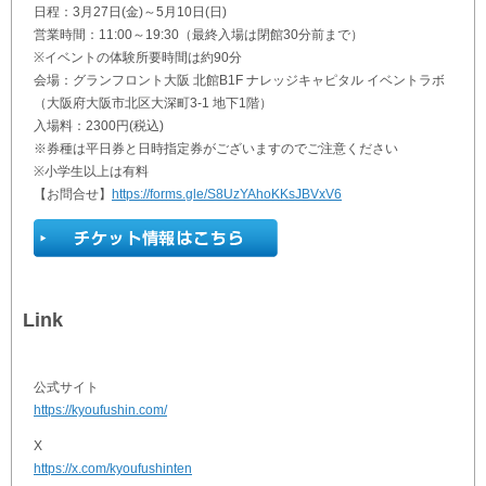
日程：3月27日(金)～5月10日(日)
営業時間：11:00～19:30（最終入場は閉館30分前まで）
※イベントの体験所要時間は約90分
会場：グランフロント大阪 北館B1F ナレッジキャピタル イベントラボ
（大阪府大阪市北区大深町3-1 地下1階）
入場料：2300円(税込)
※券種は平日券と日時指定券がございますのでご注意ください
※小学生以上は有料
【お問合せ】
https://forms.gle/S8UzYAhoKKsJBVxV6
Link
公式サイト
https://kyoufushin.com/
X
https://x.com/kyoufushinten