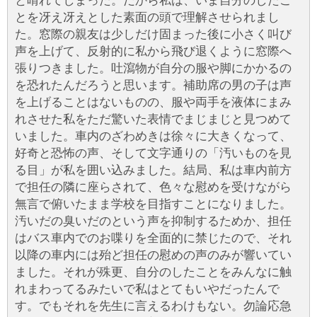
と晴れてしまった。だから私は、いま自分のしたこ
とを冴え冴えとした素面の頭で理解させられまし
た。窓際の親友は少しだけ固まった後に小さく叫び
声を上げて、反射的に私から飛び退くように窓際へ
張りつきました。吐瀉物が自分の服や脚にかかるの
を恐れたんだろうと思います。補助席の男の子は声
を上げることはないものの、服や両手を液体にまみ
れさせた私をただ驚いた表情でまじまじと見つめて
いました。車内のざわめきは徐々に大きくなって、
好奇と恐怖の声、そして文字通りの「汚いものを見
る目」が私を囲い込みました。結局、私は車内前方
で担任の隣に座らされて、色々な慰めを受けながら
無言で俯いたまま学校を目指すことになりました。
汚いだの臭いだのという声を抑制するためか、担任
はバス車内でのお喋りを全面的に禁じたので、それ
以降の車内には殆ど担任の慰めの声のみが響いてい
ました。それが殊更、自分のしたことをみんなに触
れまわってるみたいで私はとてもいやだったんで
す。でもそれを先生に言えるわけもない。勿論応急