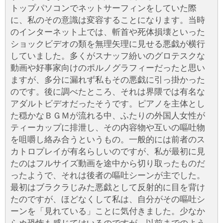
トップパソコンでネットサーフィンをしていた際
に、私のその意識は変容することになります。当時
のインターネット上では、斬首や死体損壊といった
ショックビデオの類を無理矢理に見せる悪戯が横行
していました。多くがスナッフ紛いのグロテスクな
動画や好事家向けのポルノグラフィーだったと思い
ますが、多分に漏れず私もその悪戯に引っ掛かった
のです。後に調べたところ、それは界隈では有名な
アダルトビデオだったそうです。ピアノを主体とし
た穏かなＢＧＭが流れる中、ふたりの外国人女性が
ティーカップに排泄し、その内容物や互いの嘔吐物
を咀嚼し絡み合うというもの。一般的には前者のス
カトロプレイが有名らしいのですが、私が最初に見
たのはフルサイズ動画を途中から切り取ったものだ
ったようで、それは後者の嘔吐シーンが主でした。
最初はブラクラじみた悪戯として反射的に目を背け
たのですが、ほどなくして私は、自分がその嘔吐シ
ーンを「見れている」ことに気付きました。少なか