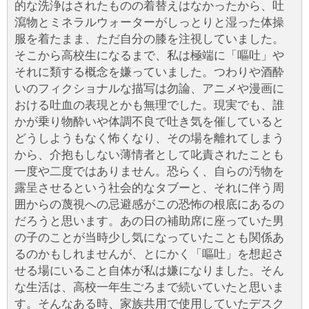
的な洗浄はされたものの着替えはなかったから、吐
瀉物とミネラルウォーターがしっとりと湿った体操
服を着たまま、ただ自分の膝を注視していました。
そこから高校生になるまで、私は極端に「嘔吐」や
それに類する概念を嫌っていました。つわりや酒酔
いのフィクショナルな描写は勿論、アニメや漫画に
おける吐血の表現とかも無理でした。現実でも、誰
かが乗り物酔いや体調不良で吐き気を催していると
どうしようもなく怖くなり、その場を離れてしまう
から、介抱もしない薄情者として叱責されたことも
一度や二度ではありません。恐らく、自らの汚物を
露呈させるという社会的なタブーと、それに伴う周
囲からの蔑視への忌避感がこの恐怖の根底にあるの
だろうと思います。あの日の補助席に座っていた男
の子のことが当時少し気になっていたことも関係あ
るのかもしれませんが、とにかく「嘔吐」を想起さ
せる場にいること自体が私は嫌になりました。そん
な生活は、高校一年生ごろまで続いていたと思いま
す。そんなある時、家族共用で使用していたデスク