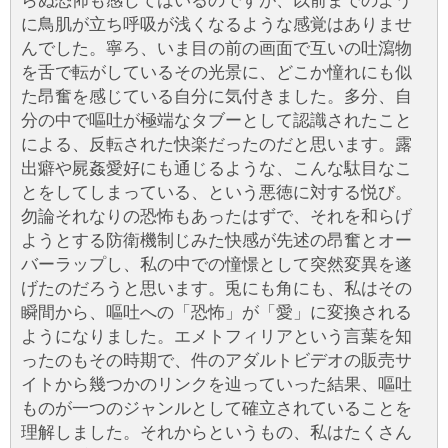
らぬ恐怖も感じてはいるのですが、以前までのよう
に鳥肌が立ち呼吸が浅くなるような感覚はありませ
んでした。寧ろ、いま目の前の画面で互いの吐瀉物
を舌で転がしているその光景に、どこか憧れにも似
た昂奮を感じている自分に気付きました。多分、自
分の中で嘔吐が極端なタブーとして認識されたこと
による、反転された快楽だったのだと思います。露
出癖や屍姦愛好にも通じるような、こんな駄目なこ
とをしてしまっている、という悪徳に対する悦び。
勿論それなりの恐怖もあったはずで、それを和らげ
ようとする防衛機制じみた快感が先述の昂奮とオー
バーラップし、私の中での憧憬として突然変異を遂
げたのだろうと思います。兎にも角にも、私はその
瞬間から、嘔吐への「恐怖」が「愛」に変換される
ようになりました。エメトフィリアという言葉を知
ったのもその時期で、件のアダルトビデオの販売サ
イトから幾つかのリンクを辿っていった結果、嘔吐
ものが一つのジャンルとして確立されていることを
理解しました。それからというもの、私はたくさん