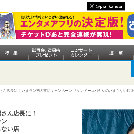
@pia_kansai
さん店長に！ たまラン初の書店キャンペーン 『ケンドーコバヤシのたまらない店 20周
屋さん店長に！
ーン
らない店