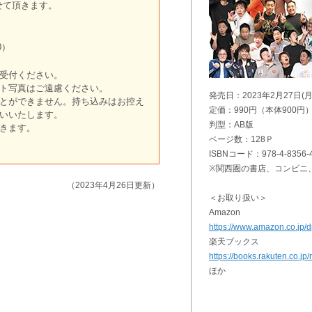
せて頂きます。
0）
受付ください。
ト写真はご遠慮ください。
発売日：2023年2月27日(月
とができません。持ち込みはお控え
定価：990円（本体900円
いいたします。
判型：AB版
きます。
ページ数：128Ｐ
ISBNコード：978-4-8356-4
※関西圏の書店、コンビニ
（2023年4月26日更新）
＜お取り扱い＞
Amazon
https://www.amazon.co.jp
楽天ブックス
https://books.rakuten.co.jp
ほか