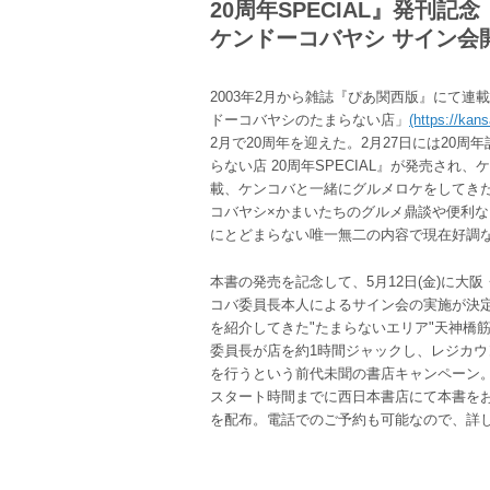
20周年SPECIAL』発刊記念
ケンドーコバヤシ サイン会
2003年2月から雑誌『ぴあ関西版』にて連
ドーコバヤシのたまらない店」
(https://kans
2月で20周年を迎えた。2月27日には20
らない店 20周年SPECIAL』が発売され
載、ケンコバと一緒にグルメロケをしてきた
コバヤシ×かまいたちのグルメ鼎談や便利なI
にとどまらない唯一無二の内容で現在好調
本書の発売を記念して、5月12日(金)に大
コバ委員長本人によるサイン会の実施が決定
を紹介してきた"たまらないエリア"天神橋
委員長が店を約1時間ジャックし、レジカ
を行うという前代未聞の書店キャンペーン。参
スタート時間までに西日本書店にて本書をお
を配布。電話でのご予約も可能なので、詳