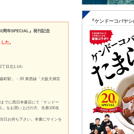
『ケンドーコバヤシの
周年SPECIAL』発刊記念
ました。
丁目北1-14）
森町駅」・JR 東西線「大阪天満宮
時間までに西日本書店にて「ケンドー
AL」をお買い上げの方、先着100名
当日お持ち下さい。本書にサインを