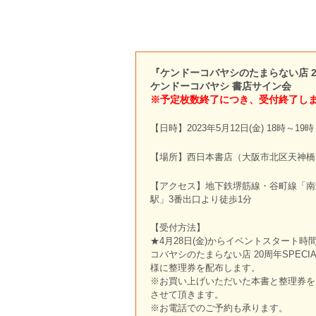
『ケンドーコバヤシのたまらない店 20
ケンドーコバヤシ 書店サイン会
※予定枚数終了につき、受付終了し
【日時】2023年5月12日(金) 18時～19時
【場所】西日本書店（大阪市北区天神橋2
【アクセス】地下鉄堺筋線・谷町線「南
駅」3
番出口より徒歩1分
【受付方法】
★4月28日(金)からイベントスタート
コバヤシのたまらない店 20周年SPECI
様に整理券を配布します。
※お買い上げいただいた本書と整理券を
させて頂きます。
※お電話でのご予約も承ります。