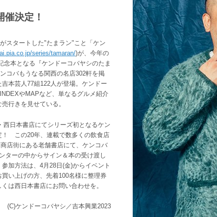
開催決定！
載がスタートした"たまラン"こと「ケン
ai.pia.co.jp/series/tamaran/
)が、今年の
周年記念本となる『ケンドーコバヤシのたま
、ケンコバもうなる関西の名店302軒を掲
吉本芸人77組122人が登場。ケンドー
NDEXやMAPなど、単なるグルメ紹介
な売行きを見せている。
阪・西日本書店にてシリーズ初となるケン
！ この20年、連載で数多くの飲食店
筋商店街にある老舗書店にて、ケンコバ
ウンターの中からサイン＆本の受け渡し
加方法は、4月28日(金)からイベント
買い上げの方、先着100名様に整理券
しくは西日本書店にお問い合わせを。
(C)ケンドーコバヤシ／吉本興業2023