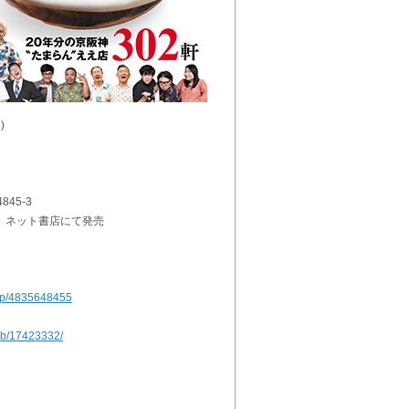
)
）
845-3
、ネット書店にて発売
/dp/4835648455
/rb/17423332/