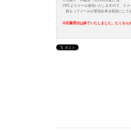
※当選メール返信：6月19日(金)予定
※PCよりメール送信いたしますので、ド
前もってメールが受信出来る状況にして
※応募受付は終了いたしました。たくさん