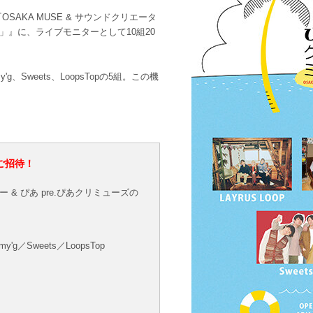
『OSAKA MUSE & サウンドクリエータ
め」』に、ライブモニターとして10組20
g、Sweets、LoopsTopの5組。この機
ご招待！
ー & ぴあ pre.ぴあクリミューズの
g／Sweets／LoopsTop