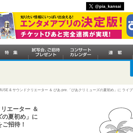
@pia_kansai
A MUSE & サウンドクリエーター ＆ ぴあ pre.「ぴあクリミューズの夏初め」に ラ
ドクリエーター ＆
ーズの夏初め」に
をご招待！