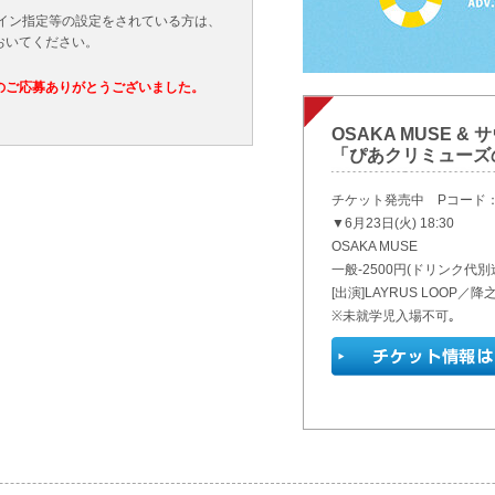
メイン指定等の設定をされている方は、
おいてください。
のご応募ありがとうございました。
OSAKA MUSE &
「ぴあクリミューズ
チケット発売中 Pコード：3
▼6月23日(火) 18:30
OSAKA MUSE
一般-2500円(ドリンク代別
[出演]LAYRUS LOOP／降之
※未就学児入場不可｡