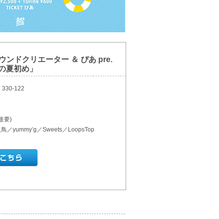
 サウンドクリエーター ＆ ぴあ pre.
の夏初め」
30-122
途要)
鳥／yummy’g／Sweets／LoopsTop