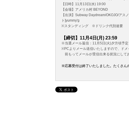
【日時】11月13日(水) 19:00
【会場】アメリカ村 BEYOND
【出演】Subway Daydream/OKOJO/
ト]yummy'g
※スタンディング ※ドリンク代別途要
【締切】11月4日(月) 23:59
※当選メール返信：11月5日(火)夕方頃予定
※PCよりメール送信いたしますので、ド
前もってメールが受信出来る状況にして
※応募受付は終了いたしました。たくさん