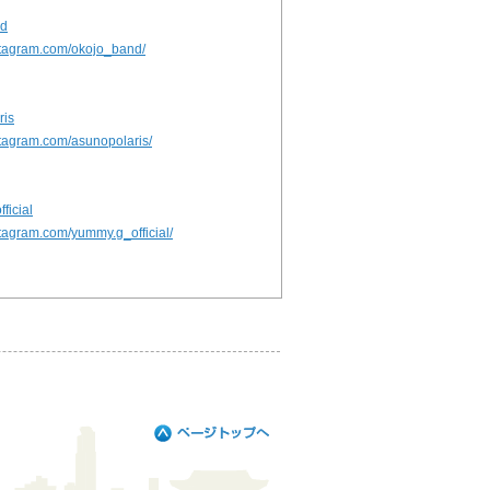
nd
stagram.com/okojo_band/
ris
stagram.com/asunopolaris/
ficial
stagram.com/yummy.g_official/