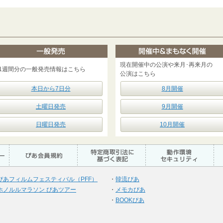
現在開催中の公演や来月･再来月の
1週間分の一般発売情報はこちら
公演はこちら
本日から7日分
8月開催
土曜日発売
9月開催
日曜日発売
10月開催
ぴあフィルムフェスティバル（PFF）
・
韓流ぴあ
ホノルルマラソン ぴあツアー
・
メモカぴあ
・
BOOKぴあ