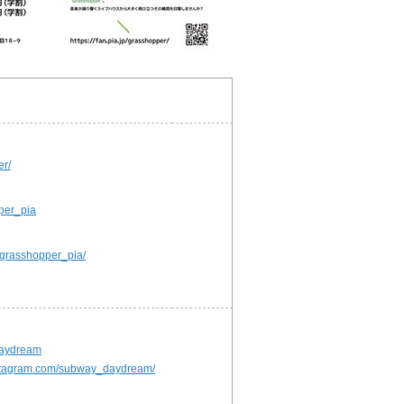
er/
pper_pia
/grasshopper_pia/
daydream
nstagram.com/subway_daydream/