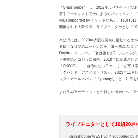
「Grasshopper」は、2022年よりチケ
若手アーティスト同士による対バンイベント、関西4回
vol.4 supported by チケットぴあ』。11
開催される大阪公演にライブモニターとして10
本公演には、2020年大阪を拠点に活動するオ
る様々な音楽のエッセンスを、唯一無二のポップ
Daydream」、バンド名は誰もが知っている
ら動物のオコジョに由来。2018年に結成され
「OKOJO」、「自信のない日々にそっと寄り
ックバンド「アスノポラリス」、2023年11
ック・ガールズバンド「yummy'g」と、注目
まだ見ぬアーティストとの新しい出会いへ。ア
ライブモニターとして10組20
『Grasshopper WEST vol.4 supported