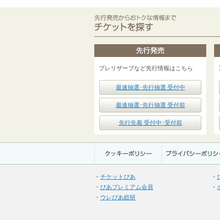
プレリザーブなど先行情報はこちら
最速抽選･先行抽選 受付中
最速抽選･先行抽選 受付前
先行先着 受付中･受付前
・
チケットぴあ
・
・
ぴあプレミアム会員
・
・
ウレぴあ総研