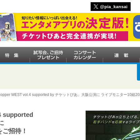
@pia_kansai
shopper WEST vol.4 supported by チケットぴあ」大阪公演に ライブモニター10
 supported
に
をご招待！