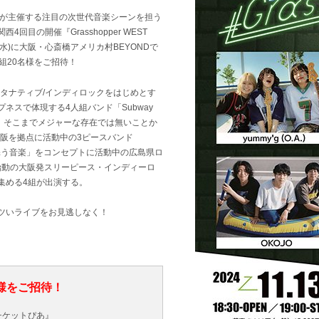
ットぴあが主催する注目の次世代音楽シーンを担う
目の開催『Grasshopper WEST
月13日(水)に大阪・心斎橋アメリカ村BEYONDで
組20名様をご招待！
ルタナティブ/インディロックをはじめとす
ネスで体現する4人組バンド「Subway
が、そこまでメジャーな存在では無いことか
大阪を拠点に活動中の3ピースバンド
添う音楽」をコンセプトに活動中の広島県ロ
月始動の大阪発スリーピース・インディーロ
を集める4組が出演する。
ツいライブをお見逃しなく！
名様をご招待！
 by チケットぴあ』