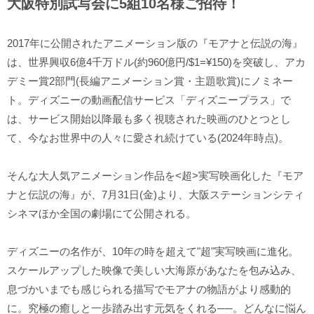
大阪特別試写会に5組10名様ご招待！
2017年に公開されたアニメーション版の『モアナと伝説の海』
は、世界興収6億4千万ドル(約960億円/$1=¥150)を突破し、アカ
デミー賞2部門(長編アニメーション賞・主題歌賞)にノミネー
ト。ディズニーの動画配信サービス「ディズニープラス」で
は、サービス開始以降最も多く視聴された映画のひとつとし
て、今なお世界中の人々に愛され続けている(2024年時点)。
そんな大人気アニメーション作品を<超>実写映画化した『モア
ナと伝説の海』が、7月31日(金)より、大阪ステーションシティ
シネマほか全国の劇場にて公開される。
ディズニーの名作が、10年の時を超えて"超"実写映画に進化。
スケールアップした映像で美しい大海原があなたを包み込み、
息づかいまでも感じられる描写でモアナの物語がより感動的
に。究極の癒しと一歩踏み出す元気をくれる──。どんなに悩ん