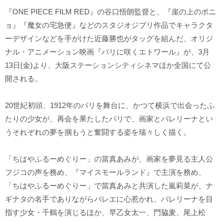
『ONE PIECE FILM RED』の谷口悟朗監督と、『崖の上のポニ
ョ』『魔女の宅急便』などのスタジオジブリ作品でキャラクタ
ーデザインなどを手がけた近藤勝也がタッグを組んだ、オリジ
ナル・アニメーション映画『パリに咲くエトワール』が、3月
13日(金)より、大阪ステーションシティシネマほか全国にて公
開される。
20世紀初頭、1912年のパリを舞台に、かつて横浜で出会ったふ
たりの少女が、再会を果たしたパリで、画家とバレリーナとい
うそれぞれの夢を掴もうと奮闘する姿を瑞々しく描く。
「ちはやふるーめぐりー」の當真あみが、画家を夢見る主人公
フジコの声を務め、『マイスモールランド』で主演を務め、
「ちはやふるーめぐりー」で當真あみと共演した嵐莉菜が、ナ
ギナタの名手でありながらバレエに心惹かれ、バレリーナを目
指す少女・千鶴を演じるほか、早乙女太一、門脇麦、尾上松