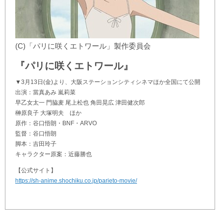
(C)「パリに咲くエトワール」製作委員会
『パリに咲くエトワール』
▼3月13日(金)より、大阪ステーションシティシネマほか全国にて公開
出演：當真あみ 嵐莉菜
早乙女太一 門脇麦 尾上松也 角田晃広 津田健次郎
榊原良子 大塚明夫 ほか
原作：谷口悟朗・BNF・ARVO
監督：谷口悟朗
脚本：吉田玲子
キャラクター原案：近藤勝也
【公式サイト】
https://sh-anime.shochiku.co.jp/parieto-movie/