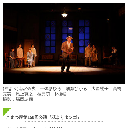
(左より)南沢奈央 平体まひろ 朝海ひかる 大原櫻子 高橋
克実 尾上寛之 枝元萌 朴勝哲
撮影：福岡諒祠
こまつ座第158回公演『花よりタンゴ』