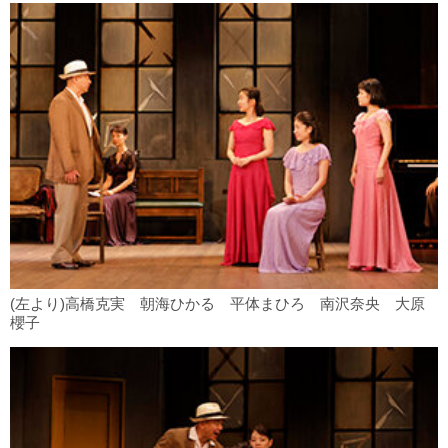
(左より)高橋克実 朝海ひかる 平体まひろ 南沢奈央 大原
櫻子