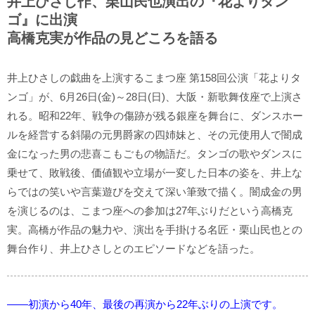
井上ひさし作、栗山民也演出の『花よりタン
ゴ』に出演
高橋克実が作品の見どころを語る
井上ひさしの戯曲を上演するこまつ座 第158回公演「花よりタ
ンゴ」が、6月26日(金)～28日(日)、大阪・新歌舞伎座で上演さ
れる。昭和22年、戦争の傷跡が残る銀座を舞台に、ダンスホー
ルを経営する斜陽の元男爵家の四姉妹と、その元使用人で闇成
金になった男の悲喜こもごもの物語だ。タンゴの歌やダンスに
乗せて、敗戦後、価値観や立場が一変した日本の姿を、井上な
らではの笑いや言葉遊びを交えて深い筆致で描く。闇成金の男
を演じるのは、こまつ座への参加は27年ぶりだという高橋克
実。高橋が作品の魅力や、演出を手掛ける名匠・栗山民也との
舞台作り、井上ひさしとのエピソードなどを語った。
――初演から40年、最後の再演から22年ぶりの上演です。