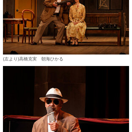
(左より)高橋克実 朝海ひかる