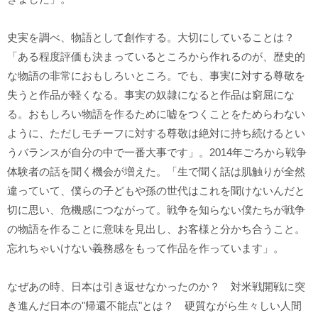
史実を調べ、物語として創作する。大切にしていることは？
「ある程度評価も決まっているところから作れるのが、歴史的
な物語の非常におもしろいところ。でも、事実に対する尊敬を
失うと作品が軽くなる。事実の奴隷になると作品は窮屈にな
る。おもしろい物語を作るために嘘をつくことをためらわない
ように、ただしモチーフに対する尊敬は絶対に持ち続けるとい
うバランスが自分の中で一番大事です」。2014年ごろから戦争
体験者の話を聞く機会が増えた。「生で聞く話は肌触りが全然
違っていて、僕らの子どもや孫の世代はこれを聞けないんだと
切に思い、危機感につながって。戦争を知らない僕たちが戦争
の物語を作ることに意味を見出し、お客様と分かち合うこと。
忘れちゃいけない義務感をもって作品を作っています」。
なぜあの時、日本は引き返せなかったのか？ 対米戦開戦に突
き進んだ日本の"帰還不能点"とは？ 硬質ながら生々しい人間