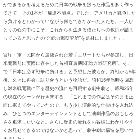
ができるかを考えるために日本の戦争を扱った作品を多く作っ
てきて、その1本が『帰還不能点』でした。アメリカと戦争した
ら負けるとわかっていながら何もできなかった人たち。一人ひ
とりの心の中にこそ、これからを生きる僕たちへの教訓が詰ま
っていると思ったので"総力戦研究所"を題材にしました」。
官庁・軍・民間から選抜された若手エリートたちが参加し、日
米開戦前に実際に存在した首相直属機関"総力戦研究所"。そこ
で「日本は必ず戦争に負ける」と予想した彼らが、終戦から5年
後、久々に再会し語り合うという物語だ。昭和16年当時を回想
し対米戦開戦に至る歴史の流れを再現する劇中劇と、昭和25年
の現在のシーンが行き来する。「これまでの作品はそのまま正
面に据えてやっていたので、もう少し演劇的な仕掛けを入れ込
み、ひとつのエンターテインメントとして演劇作品のおもしろ
さを追求したいなと。さらに歴史の流れをお客様にわかりやす
くお見せできるのではないかと思って、劇中劇の構造を思いつ
きました」。