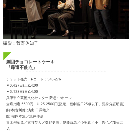
撮影：菅野佐知子
劇団チョコレートケーキ
『帰還不能点』
チケット発売 Pコード：540-276
▼6月27日(土)14:00
▼6月28日(日)14:00
兵庫県立芸術文化センター 阪急 中ホール
全席指定-5500円 U-25-2500円(指定、観劇当日25歳以下、要身分証明書)
[脚本]古川健 [演出]日澤雄介
[出演]岡本篤／浅井伸治
青木柳葉魚／東谷英人／粟野史浩／伊藤白馬／今里真／小川哲也／加藤広
祐