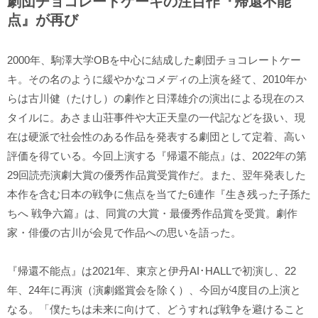
劇団チョコレートケーキの注目作『帰還不能
点』が再び
2000年、駒澤大学OBを中心に結成した劇団チョコレートケー
キ。その名のように緩やかなコメディの上演を経て、2010年か
らは古川健（たけし）の劇作と日澤雄介の演出による現在のス
タイルに。あさま山荘事件や大正天皇の一代記などを扱い、現
在は硬派で社会性のある作品を発表する劇団として定着、高い
評価を得ている。今回上演する『帰還不能点』は、2022年の第
29回読売演劇大賞の優秀作品賞受賞作だ。また、翌年発表した
本作を含む日本の戦争に焦点を当てた6連作『生き残った子孫た
ちへ 戦争六篇』は、同賞の大賞・最優秀作品賞を受賞。劇作
家・俳優の古川が会見で作品への思いを語った。
『帰還不能点』は2021年、東京と伊丹AI･HALLで初演し、22
年、24年に再演（演劇鑑賞会を除く）、今回が4度目の上演と
なる。「僕たちは未来に向けて、どうすれば戦争を避けること