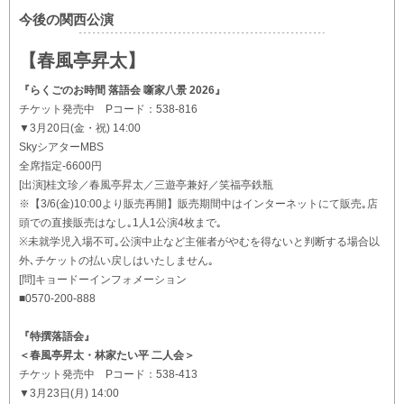
今後の関西公演
【春風亭昇太】
『らくごのお時間 落語会 噺家八景 2026』
チケット発売中 Pコード：538-816
▼3月20日(金・祝) 14:00
SkyシアターMBS
全席指定-6600円
[出演]桂文珍／春風亭昇太／三遊亭兼好／笑福亭鉄瓶
※【3/6(金)10:00より販売再開】販売期間中はインターネットにて販売｡店
頭での直接販売はなし｡1人1公演4枚まで｡
※未就学児入場不可｡公演中止など主催者がやむを得ないと判断する場合以
外､チケットの払い戻しはいたしません｡
[問]キョードーインフォメーション
■0570-200-888
『特撰落語会』
＜春風亭昇太・林家たい平 二人会＞
チケット発売中 Pコード：538-413
▼3月23日(月) 14:00