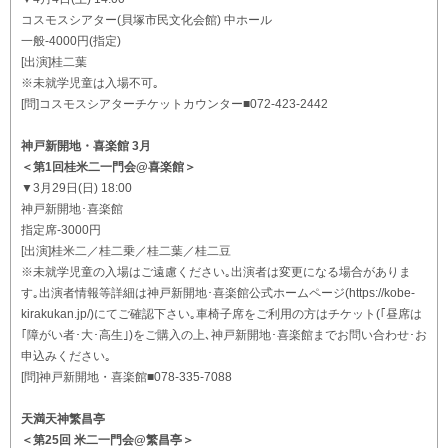
コスモスシアター(貝塚市民文化会館) 中ホール
一般-4000円(指定)
[出演]桂二葉
※未就学児童は入場不可｡
[問]コスモスシアターチケットカウンター■072-423-2442
神戸新開地・喜楽館 3月
＜第1回桂米二一門会@喜楽館＞
▼3月29日(日) 18:00
神戸新開地･喜楽館
指定席-3000円
[出演]桂米二／桂二乗／桂二葉／桂二豆
※未就学児童の入場はご遠慮ください｡出演者は変更になる場合がありま
す｡出演者情報等詳細は神戸新開地･喜楽館公式ホームページ(https://kobe-
kirakukan.jp/)にてご確認下さい｡車椅子席をご利用の方はチケット(｢昼席は
｢障がい者･大･高生｣)をご購入の上､神戸新開地･喜楽館までお問い合わせ･お
申込みください｡
[問]神戸新開地・喜楽館■078-335-7088
天満天神繁昌亭
＜第25回 米二一門会@繁昌亭＞