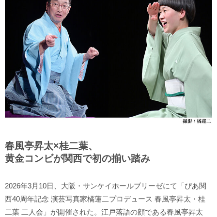
春風亭昇太×桂二葉、
黄金コンビが関西で初の揃い踏み
2026年3月10日、大阪・サンケイホールブリーゼにて「ぴあ関
西40周年記念 演芸写真家橘蓮二プロデュース 春風亭昇太・桂
二葉 二人会」が開催された。江戸落語の顔である春風亭昇太