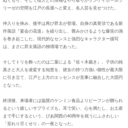
ぬくもり、そして役人との滑稽なやり取りがサンケイホールブ
リーゼの空間を江戸の長屋へと変え、名人芸を見せつけた。
仲入りを挟み、後半は再び昇太が登場。自身の真骨頂である新
作落語『宴会の花道』を繰り出し、畳みかけるような爆笑の渦
を巻き起こした。現代的なセンスと強烈なキャラクター描写
は、まさに昇太落語の独壇場であった。
そしてトリを飾ったのは二葉による『佐々木裁き』。子供の純
真さと大人を凌駕する知恵を、彼女の持つ力強い個性が最大限
に引き立て、江戸と上方のエッセンスが見事に融合した大団円
となった。
終演後、来場者には協賛のケンミン食品よりビーフンが贈られ
るという嬉しいサプライズも。耳で笑い、心を満たし、お土産
まで手にするという、ぴあ関西の40周年を祝うにふさわしい
「至れり尽くせり」の一夜となった。