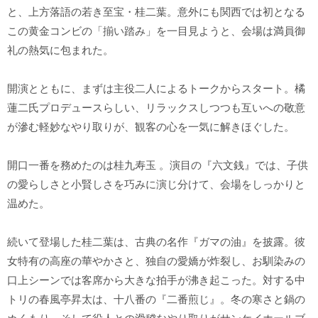
と、上方落語の若き至宝・桂二葉。意外にも関西では初となる
この黄金コンビの「揃い踏み」を一目見ようと、会場は満員御
礼の熱気に包まれた。
開演とともに、まずは主役二人によるトークからスタート。橘
蓮二氏プロデュースらしい、リラックスしつつも互いへの敬意
が滲む軽妙なやり取りが、観客の心を一気に解きほぐした。
開口一番を務めたのは桂九寿玉 。演目の『六文銭』では、子供
の愛らしさと小賢しさを巧みに演じ分けて、会場をしっかりと
温めた。
続いて登場した桂二葉は、古典の名作『ガマの油』を披露。彼
女特有の高座の華やかさと、独自の愛嬌が炸裂し、お馴染みの
口上シーンでは客席から大きな拍手が沸き起こった。対する中
トリの春風亭昇太は、十八番の『二番煎じ』。冬の寒さと鍋の