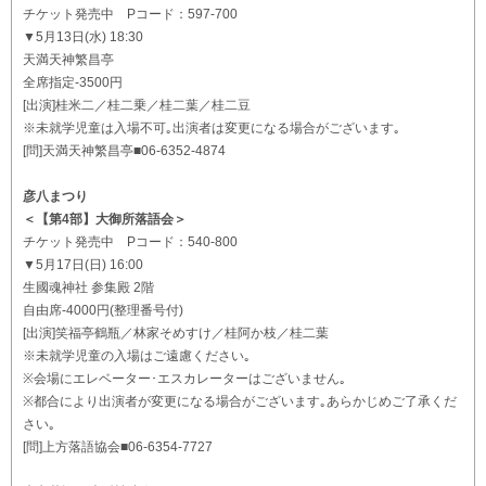
チケット発売中 Pコード：597-700
▼5月13日(水) 18:30
天満天神繁昌亭
全席指定-3500円
[出演]桂米二／桂二乗／桂二葉／桂二豆
※未就学児童は入場不可｡出演者は変更になる場合がございます｡
[問]天満天神繁昌亭■06-6352-4874
彦八まつり
＜【第4部】大御所落語会＞
チケット発売中 Pコード：540-800
▼5月17日(日) 16:00
生國魂神社 参集殿 2階
自由席-4000円(整理番号付)
[出演]笑福亭鶴瓶／林家そめすけ／桂阿か枝／桂二葉
※未就学児童の入場はご遠慮ください｡
※会場にエレベーター･エスカレーターはございません｡
※都合により出演者が変更になる場合がございます｡あらかじめご了承くだ
さい｡
[問]上方落語協会■06-6354-7727