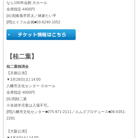
なら100年会館 大ホール
全席指定-4400円
[出演]春風亭昇太／林家たい平
[問]エイフル企画■03-6240-1052
【桂二葉】
桂二葉独演会
【京都公演】
▼3月28日(土) 14:00
八幡市文化センター 小ホール
全席指定-4000円
[出演]桂二葉
※未就学児童は入場不可｡
[問]八幡市文化センター■075-971-2111／エムズプロデュース■06-6351-
2291
【大阪公演】
▼4月4日(土) 14:00