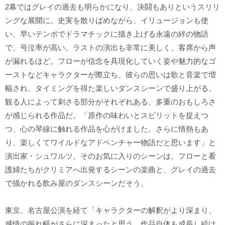
2幕ではグレイの過去も明らかになり、決闘もありというスリリ
ングな展開に。史実を散りばめながら、イリュージョンも使
い、早いテンポでドラマチックに描き上げる永遠の絆の物語
で、号泣率が高い。ラストの演出も非常に美しく、客席から声
が漏れるほど。フローが信念を具現化していく姿や魅力的なゴ
ーストなどキャラクターが際立ち、彼らの思いは歌と音楽で増
幅され、タイミングを得た楽しいダンスシーンで盛り上がる。
観る人によって刺さる部分がそれぞれある、多重のおもしろさ
が感じられる作品だ。「原作の味わいとスピリットを捉えつ
つ、心の琴線に触れる作品を心がけました。さらに情熱もあ
り、楽しくてワイルドなアドベンチャー物語だと思います」と
演出家・シュワルツ。そのお気に入りのシーンは、フローと看
護婦たちがクリミアへ出発するシーンの楽曲と、グレイの過去
で描かれる飲み屋のダンスシーンだそう。
東京、名古屋公演を経て「キャラクターの解釈がより深まり、
感情の振れ幅がさらに深まったと思う。作品自体も成長し続け