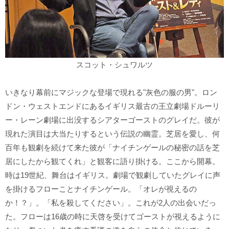
スコット・シュワルツ
いきなり幕前にマジックな登場で現れる"灰色の服の男"。ロン
ドン・ウェストエンドにあるイギリス最古の王立劇場ドルーリ
ー・レーン劇場に出没するシアターゴーストのグレイだ。彼が
現れた演目は大当たりするという伝説の幽霊。芝居を愛し、何
百年も観劇を続けて来た彼が「ナイチンゲールの秘密の話を芝
居にしたから観てくれ」と観客に語り掛ける。ここから開幕。
時は19世紀、舞台はイギリス。劇場で観劇していたグレイに声
を掛けるフローことナイチンゲール。「オレが視えるの
か！？」。「私を殺してください」。これが2人の出会いだっ
た。フローは16歳の時に天啓を受けてゴーストが視えるように