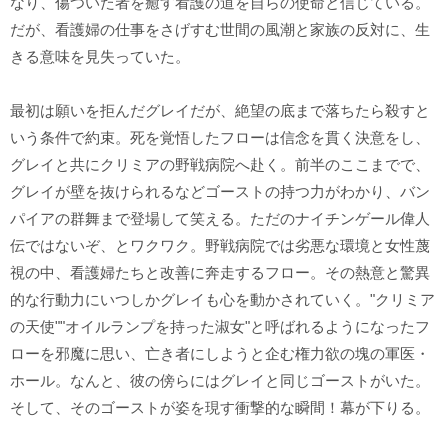
なり、傷ついた者を癒す看護の道を自らの使命と信じている。
だが、看護婦の仕事をさげすむ世間の風潮と家族の反対に、生
きる意味を見失っていた。
最初は願いを拒んだグレイだが、絶望の底まで落ちたら殺すと
いう条件で約束。死を覚悟したフローは信念を貫く決意をし、
グレイと共にクリミアの野戦病院へ赴く。前半のここまでで、
グレイが壁を抜けられるなどゴーストの持つ力がわかり、バン
パイアの群舞まで登場して笑える。ただのナイチンゲール偉人
伝ではないぞ、とワクワク。野戦病院では劣悪な環境と女性蔑
視の中、看護婦たちと改善に奔走するフロー。その熱意と驚異
的な行動力にいつしかグレイも心を動かされていく。"クリミア
の天使""オイルランプを持った淑女"と呼ばれるようになったフ
ローを邪魔に思い、亡き者にしようと企む権力欲の塊の軍医・
ホール。なんと、彼の傍らにはグレイと同じゴーストがいた。
そして、そのゴーストが姿を現す衝撃的な瞬間！幕が下りる。