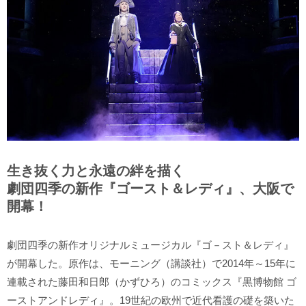
生き抜く力と永遠の絆を描く
劇団四季の新作『ゴースト＆レディ』、大阪で
開幕！
劇団四季の新作オリジナルミュージカル『ゴ－スト＆レディ』
が開幕した。原作は、モーニング（講談社）で2014年～15年に
連載された藤田和日郎（かずひろ）のコミックス『黒博物館 ゴ
ーストアンドレディ』。19世紀の欧州で近代看護の礎を築いた