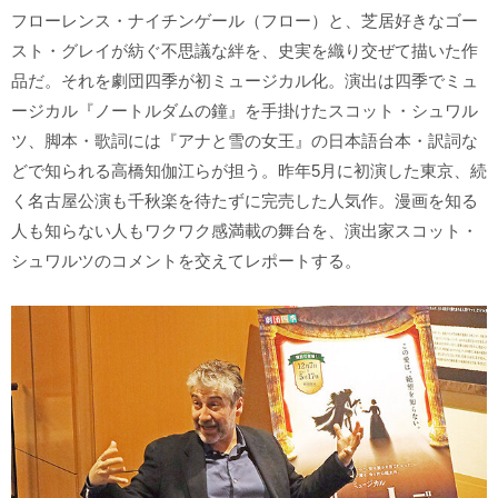
フローレンス・ナイチンゲール（フロー）と、芝居好きなゴー
スト・グレイが紡ぐ不思議な絆を、史実を織り交ぜて描いた作
品だ。それを劇団四季が初ミュージカル化。演出は四季でミュ
ージカル『ノートルダムの鐘』を手掛けたスコット・シュワル
ツ、脚本・歌詞には『アナと雪の女王』の日本語台本・訳詞な
どで知られる高橋知伽江らが担う。昨年5月に初演した東京、続
く名古屋公演も千秋楽を待たずに完売した人気作。漫画を知る
人も知らない人もワクワク感満載の舞台を、演出家スコット・
シュワルツのコメントを交えてレポートする。