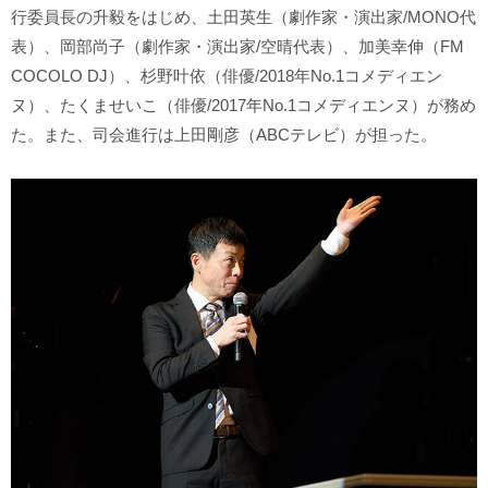
行委員長の升毅をはじめ、土田英生（劇作家・演出家/MONO代
表）、岡部尚子（劇作家・演出家/空晴代表）、加美幸伸（FM
COCOLO DJ）、杉野叶依（俳優/2018年No.1コメディエン
ヌ）、たくませいこ（俳優/2017年No.1コメディエンヌ）が務め
た。また、司会進行は上田剛彦（ABCテレビ）が担った。