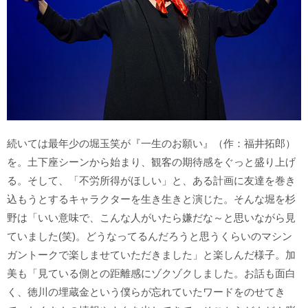
続いては最年少の堀玉笑が『一生のお願い』（作：福井拓郎）
を。土下座シーンから始まり、観客の期待感をぐっと盛り上げ
る。そして、「不労所得がほしい」と、ある計画に友達を巻き
込もうとするキャラクターを生き生きと演じた。そんな堀を杉
野は「いい意味で、こんな人がいたら嫌だな～と思いながら見
ていました(笑)。どうなってるんだろうと思うくらいのマシン
ガントークで楽しませていただきました」と楽しんだ様子。加
美も「見ている側との距離感にゾクゾクしました。お話も面白
く、徳川の埋蔵金という僕らが忘れていたワードをのせてき