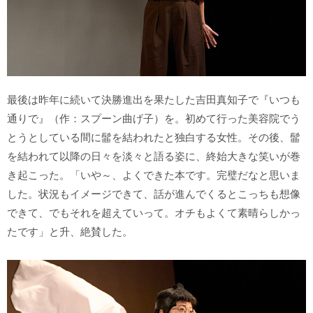
最後は昨年に続いて決勝進出を果たした吉田真知子で『いつも
通りで』（作：スプーン曲げ子）を。初めて行った美容院でう
とうとしている間に髷を結われたと独白する女性。その後、髷
を結われて以降の日々を淡々と語る姿に、終始大きな笑いが巻
き起こった。「いや～、よくできた本です。完璧だなと思いま
した。状況もイメージできて、話が進んでくるとこっちも想像
できて、でもそれを超えていって。オチもよくて素晴らしかっ
たです」と升、絶賛した。