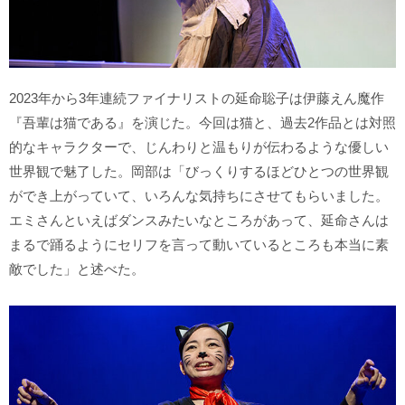
2023年から3年連続ファイナリストの延命聡子は伊藤えん魔作
『吾輩は猫である』を演じた。今回は猫と、過去2作品とは対照
的なキャラクターで、じんわりと温もりが伝わるような優しい
世界観で魅了した。岡部は「びっくりするほどひとつの世界観
ができ上がっていて、いろんな気持ちにさせてもらいました。
エミさんといえばダンスみたいなところがあって、延命さんは
まるで踊るようにセリフを言って動いているところも本当に素
敵でした」と述べた。