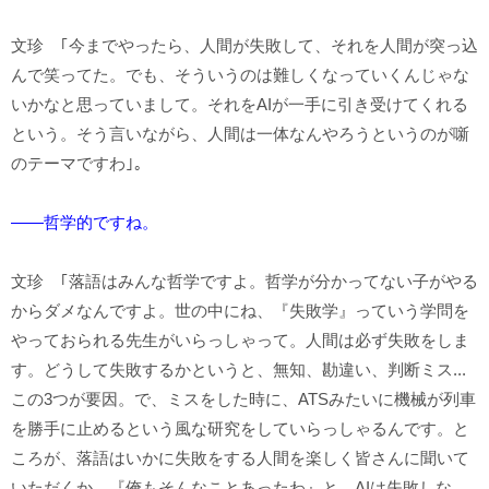
文珍 ｢今までやったら、人間が失敗して、それを人間が突っ込
んで笑ってた。でも、そういうのは難しくなっていくんじゃな
いかなと思っていまして。それをAIが一手に引き受けてくれる
という。そう言いながら、人間は一体なんやろうというのが噺
のテーマですわ｣。
――哲学的ですね。
文珍 ｢落語はみんな哲学ですよ。哲学が分かってない子がやる
からダメなんですよ。世の中にね、『失敗学』っていう学問を
やっておられる先生がいらっしゃって。人間は必ず失敗をしま
す。どうして失敗するかというと、無知、勘違い、判断ミス...
この3つが要因。で、ミスをした時に、ATSみたいに機械が列車
を勝手に止めるという風な研究をしていらっしゃるんです。と
ころが、落語はいかに失敗をする人間を楽しく皆さんに聞いて
いただくか。『俺もそんなことあったわ』と。AIは失敗しな