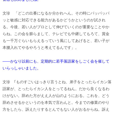
文珍 「どこの出番になるか分かれへん。その時にパッパッパ
ッと敏感に対応できる能力があるかどうかというのが試され
る。今後、若い人がプロとして伸びていくのが重要なことやか
らね。この会を膨らまして、テレビでも中継してもろて、賞金
も一千万ぐらいもらえるっていう風にしてあげると、若い子が
本腰入れてやるやろうと考えてるんです」。
――かなり以前にも、定期的に若手落語家をしごく会を催して
いらっしゃいました。
文珍 ｢ものすごいはっきり言うとね、弟子をとったらイカン落
語家が、とったらイカン人をとってるねん。だから良くなるわ
けがない。辞めた方がええ人が山のようにおる。これを、どう
辞めさせるかというのを本気で言わんと。今までの修業のやり
方をしたら、訴えたりするとんでもない人がおるからね。訴え