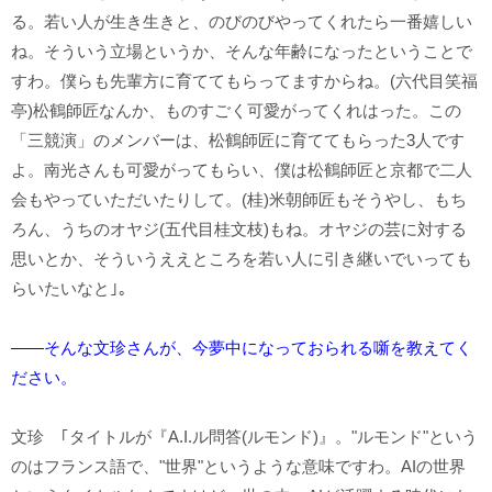
る。若い人が生き生きと、のびのびやってくれたら一番嬉しい
ね。そういう立場というか、そんな年齢になったということで
すわ。僕らも先輩方に育ててもらってますからね。(六代目笑福
亭)松鶴師匠なんか、ものすごく可愛がってくれはった。この
「三競演」のメンバーは、松鶴師匠に育ててもらった3人です
よ。南光さんも可愛がってもらい、僕は松鶴師匠と京都で二人
会もやっていただいたりして。(桂)米朝師匠もそうやし、もち
ろん、うちのオヤジ(五代目桂文枝)もね。オヤジの芸に対する
思いとか、そういうええところを若い人に引き継いでいっても
らいたいなと｣。
――そんな文珍さんが、今夢中になっておられる噺を教えてく
ださい。
文珍 ｢タイトルが『A.I.ル問答(ルモンド)』。"ルモンド"という
のはフランス語で、"世界"というような意味ですわ。AIの世界