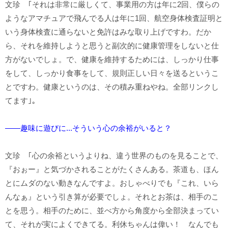
文珍 ｢それは非常に厳しくて、事業用の方は年に2回、僕らの
ようなアマチュアで飛んでる人は年に1回、航空身体検査証明と
いう身体検査に通らないと免許はみな取り上げですわ。だか
ら、それを維持しようと思うと副次的に健康管理をしないと仕
方がないでしょ。で、健康を維持するためには、しっかり仕事
をして、しっかり食事をして、規則正しい日々を送るというこ
とですわ。健康というのは、その積み重ねやね。全部リンクし
てます｣。
――趣味に遊びに...そういう心の余裕がいると？
文珍 ｢心の余裕というよりね、違う世界のものを見ることで、
『おぉー』と気づかされることがたくさんある。茶道も、ほん
とにムダのない動きなんですよ。おしゃべりでも『これ、いら
んなぁ』という引き算が必要でしょ。それとお茶は、相手のこ
とを思う。相手のために、並べ方から角度から全部決まってい
て、それが実によくできてる。利休ちゃんは偉い！ なんでも