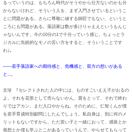
るっていうのは、もちろん時代がそうやから仕方ないのかも分
からないけれど、そういう人を、まず入門させているというこ
とに問題がある。さらに尊敬に値する師匠でもない、というと
ころにも問題がある。落語家は数が多けりゃええというもんじ
ゃないんです。今の10分の1で十分っていう感じ。ちょっとラ
ジカルに先鋭的なモノの言い方をすると、そういうことです
わ｣。
――若手落語家への期待感と、危機感と、双方の想いがある
と...。
文珍 ｢セレクトされた人の中には、ものすごいええ子がおるの
よ。それを花形として売らないかん。賞をとって、それで終わ
りではアカン。まだ入口やからね。そのために、仁智くんが僕
を若手育成特別顧問にしたんでしょう。私自身は、別に何のメ
リットもないですから。ただ若い子と一緒におって、感覚とか
発想とか僕も学ぶとこがあるっていうんで、やらせてもらって