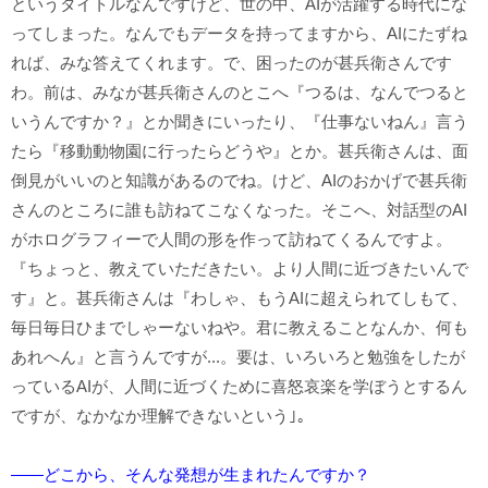
というタイトルなんですけど、世の中、AIが活躍する時代にな
ってしまった。なんでもデータを持ってますから、AIにたずね
れば、みな答えてくれます。で、困ったのが甚兵衛さんです
わ。前は、みなが甚兵衛さんのとこへ『つるは、なんでつると
いうんですか？』とか聞きにいったり、『仕事ないねん』言う
たら『移動動物園に行ったらどうや』とか。甚兵衛さんは、面
倒見がいいのと知識があるのでね。けど、AIのおかげで甚兵衛
さんのところに誰も訪ねてこなくなった。そこへ、対話型のAI
がホログラフィーで人間の形を作って訪ねてくるんですよ。
『ちょっと、教えていただきたい。より人間に近づきたいんで
す』と。甚兵衛さんは『わしゃ、もうAIに超えられてしもて、
毎日毎日ひまでしゃーないねや。君に教えることなんか、何も
あれへん』と言うんですが...。要は、いろいろと勉強をしたが
っているAIが、人間に近づくために喜怒哀楽を学ぼうとするん
ですが、なかなか理解できないという｣。
――どこから、そんな発想が生まれたんですか？