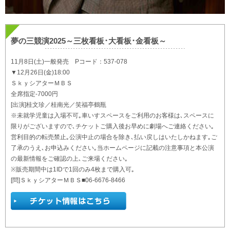
夢の三競演2025～三枚看板･大看板･金看板～
11月8日(土)一般発売 Pコード：537-078
▼12月26日(金)18:00
ＳｋｙシアターＭＢＳ
全席指定-7000円
[出演]桂文珍／桂南光／笑福亭鶴瓶
※未就学児童は入場不可｡車いすスペースをご利用のお客様は､スペースに
限りがございますので､チケットご購入後お早めに劇場へご連絡ください｡
営利目的の転売禁止｡公演中止の場合を除き､払い戻しはいたしかねます｡ご
了承のうえ､お申込みください｡当ホームページに記載の注意事項と本公演
の最新情報をご確認の上､ご来場ください｡
※販売期間中は1IDで1回のみ4枚まで購入可｡
[問]ＳｋｙシアターＭＢＳ■06-6676-8466