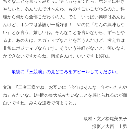
ちゃなことを言ってみたり。演じ方を見てたら、ホンマに好き
やないと、あんなんでけへんわ。ものすごいこだわるのよ。料
理から何から全部こだわりの人。でも、いっぱい興味はあんね
んけど、ホンマは落語が一番好き！ やのに『なんの興味もな
い』とか言う。嬉しいね。そんなことを言いながら、ずっとや
るよ、あの人は。ネガティブなことを言うんだけど、考え方は
非常にポジティブな方です。そういう神経がないと、笑いなん
かできないですからね。南光さんは、いいですよ(笑)｣。
――最後に「三競演」の見どころをアピールしてください。
文珍 ｢三者三様でね、お互いに『今年はそんな一年やったんや
ね』みたいな。1年間の集大成みたいなことを感じられるのが面
白いですね。みんな達者で何よりと｣。
取材・文／松尾美矢子
撮影／大西二士男