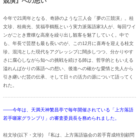
競演』への思い
今年で21周年となる、奇跡のような三人会「夢の三競演」。桂
文珍、桂南光、笑福亭鶴瓶という実力派落語家3人が、毎回ワイ
ンがごとき豊穣な高座を繰り出し観客を魅了していく。中で
も、年長で芸歴も最も長いのが、この12月に喜寿を迎える桂文
珍。混沌とした現代をアグレッシブに闊歩しつつ、分かりやす
さに腐心しながら知への挑戦を続ける師は、哲学的ともいえる
溢れんばかりの落語への想い、後進への確かな愛情と先人から
引き継いだ芸の伝承、そして日々の活力の源について語ってく
れた。
――今年は、天満天神繁昌亭で毎年開催されている「上方落語
若手噺家グランプリ」の審査委員長を務められました。
桂文珍(以下・文珍) ｢私は、上方落語協会の若手育成特別顧問