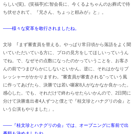
らしい(笑)。(笑福亭)仁智会長に、今くるよちゃんのお葬式で待
ち伏せされて、『兄さん、ちょっと頼みが』と」。
――様々な変革を敢行されましたね。
文珍 ｢まず審査員を替える。やっぱり常日頃から落語をよく聞
いていただいている方に、プロの見方をしてほしいっていうん
でね。で、なぜその点数になったのかっていうことを、お客さ
んの前でつまびらかにしないといかん。逆に、それはかなりプ
レッシャーがかかりますわ。"審査員が審査される"っていう風
に作ってあげたら、決勝では若い噺家8人がなかなか良かった。
感心した。でも、それだけで終わらせたらいかんので、2日間に
分けて決勝進出者4人ずつと僕とで『桂文珍とハナグリの会』と
いう公演もやりました」。
――『桂文珍とハナグリの会』では、オープニングに客前で出
番順も決めましたね。