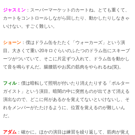
ジャスミン
：スーパーマーケットのカートね。とても重くて、
カートをコントロールしながら回したり、動かしたりしなきゃ
いけない。すごく難しい。
ショーン
：僕はドラム缶をたたく「ウォーカーズ」という演
目。大きくて重い20キロぐらいのふたつのドラム缶にスキーブ
ーツがついていて、そこに片足ずつ入れて、ドラム缶を動かし
て音を鳴らすんだ。腸腰筋やお尻の筋肉をやられるね(笑)。
フィル
：僕は暗転して照明が付いたり消えたりする「ポルター
ガイスト」という演目。暗闇の中に突然ものが出てきて消える
演出なので、どこに何があるかを覚えてないといけないし、そ
れをメンバーがたたけるように、位置を覚えるのが難しいん
だ。
アダム
：確かに。ほかの演目は練習を繰り返して、筋肉が覚え