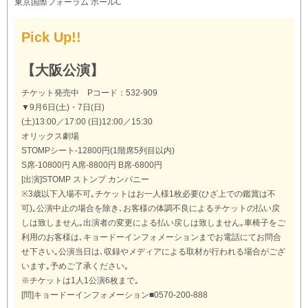
東京国際フォーラム ホールC
Pick Up!!
【大阪公演】
チケット発売中 Pコード：532-909
▼9月6日(土)・7日(日)
(土)13:00／17:00 (日)12:00／15:30
オリックス劇場
STOMPシート-12800円(1階席5列目以内)
S席-10800円 A席-8800円 B席-6800円
[出演]STOMP ストンプ カンパニー
※3歳以下入場不可｡チケットはお一人様1枚必要(ひざ上での鑑賞は不
可)｡公演中止の場合を除き､お客様の体調不良によるチケットの払い戻
しは致しません｡出演者の変更による払い戻しは致しません｡車椅子をご
利用のお客様は､キョードーインフォメーションまでお電話にてお問合
せ下さい｡公演当日は､収録やメディアによる取材が行われる場合がござ
います｡予めご了承ください｡
※チケットは1人1公演6枚まで｡
[問]キョードーインフォメーション■0570-200-888