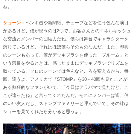
ね。
ショーン
：ペンキ缶や新聞紙、チューブなどを使う色んな演目
があるけど、僕が思うのは2つで、お客さんとのエネルギッシュ
な交流とメンバーの団結力だね。僕らは舞台でキャラクターを
演じているけど、それはほぼ僕らそのものなんだ。また、即興
のシーンもあって、僕がデッキブラシを使った「ブルーム」と
いう演目をやるときは、感じたままにデッキブラシでリズムを
取っている。ソロのシーンでは色んなところを変えるから、毎
回、違うよ。アメリカで『STOMP』を30～40回も見たことが
ある熱狂的なファンがいて、「今日はアラバマで見たけど、こ
こが違ったね」と言ってくれたんだ。それにメンバーは皆、仲
のいい友人だし、ストンプファミリーと呼んでいて、その絆は
ショーを見てくれたら分かると思うよ。