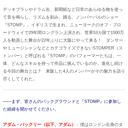
デッキブラシやドラム缶、新聞紙など日常のあらゆる物を使っ
て音を鳴らし、リズムを刻み、踊る、ノンバーバルのショー
『STOMP』。イギリスで生まれ、ニューヨークのオフ・ブロ
ードウェイで29年間ロングラン上演され、世界53カ国で1500万
人を動員した舞台が22年ぶりに大阪にやって来る！ ダンサー
やミュージシャンなどとカテゴライズできないSTOMPER（ス
トンパー）と呼ばれる『STOMP』のパフォーマーたちは、一
体、どんなスキルを持って作品に挑んでいるのか。進化し続け
る今回の舞台とは？ 来阪した4人のメンバーがその魅力を語り
尽くしてくれた。
――まず、皆さんのバックグラウンドと『STOMP』に参加し
た経緯を聞かせてください。
アダム・バックリー（以下、アダム）
：僕はロンドン出身のタ