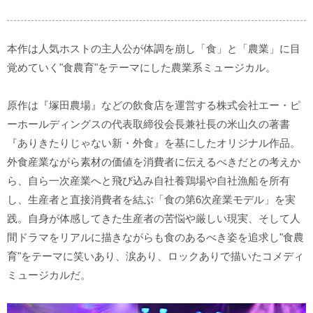
本作は人気ホストの主人公が体調を崩し「食」と「農業」に目
覚めていく"食農育"をテーマにした農業系ミュージカル。
原作は『塚田農場』などの飲食店を運営する株式会社エー・ピ
ーホールディングスの代表取締役会長兼社長の米山久の著書
『ありきたりじゃない新・外食』を基にしたオリジナル作品。
外食産業ながら素材の価値を消費者に伝えるべきだとの考えか
ら、自ら一次産業へと飛び込み自社養鶏場や自社漁船を所有
し、生産者と直接消費者を結ぶ「食の第6次産業モデル」を実
践。自身が体感してきた生産者の苦悩や厳しい現実、そして人
間ドラマをリアルに描きながらも食のあるべき姿を追求し"食農
育"をテーマに笑いあり、涙あり、ロックありで描いたコメディ
ミュージカルだ。