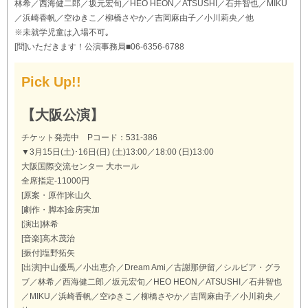
林希／西海健二郎／坂元宏旬／HEO HEON／ATSUSHI／石井智也／MIKU
／浜崎香帆／空ゆきこ／柳橋さやか／吉岡麻由子／小川莉央／他
※未就学児童は入場不可｡
[問]いただきます！公演事務局■06-6356-6788
Pick Up!!
【大阪公演】
チケット発売中 Pコード：531-386
▼3月15日(土)･16日(日) (土)13:00／18:00 (日)13:00
大阪国際交流センター 大ホール
全席指定-11000円
[原案・原作]米山久
[劇作・脚本]金房実加
[演出]林希
[音楽]高木茂治
[振付]塩野拓矢
[出演]中山優馬／小出恵介／Dream Ami／古謝那伊留／シルビア・グラ
ブ／林希／西海健二郎／坂元宏旬／HEO HEON／ATSUSHI／石井智也
／MIKU／浜崎香帆／空ゆきこ／柳橋さやか／吉岡麻由子／小川莉央／