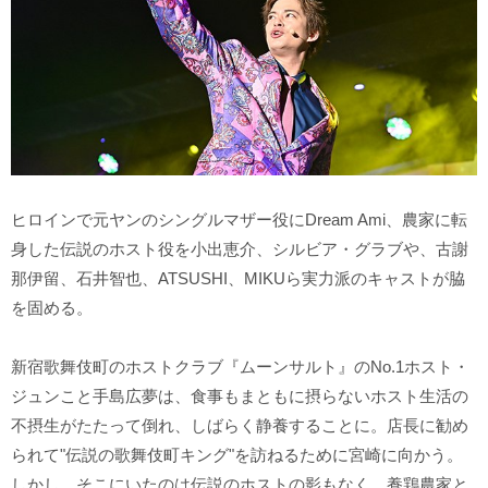
ヒロインで元ヤンのシングルマザー役にDream Ami、農家に転
身した伝説のホスト役を小出恵介、シルビア・グラブや、古謝
那伊留、石井智也、ATSUSHI、MIKUら実力派のキャストが脇
を固める。
新宿歌舞伎町のホストクラブ『ムーンサルト』のNo.1ホスト・
ジュンこと手島広夢は、食事もまともに摂らないホスト生活の
不摂生がたたって倒れ、しばらく静養することに。店長に勧め
られて"伝説の歌舞伎町キング"を訪ねるために宮崎に向かう。
しかし、そこにいたのは伝説のホストの影もなく、養鶏農家と