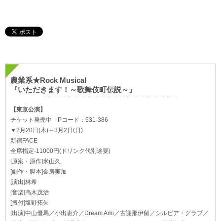
農業系★Rock Musical
『いただきます！～歌舞伎町伝説～』
【東京公演】
チケット発売中 Pコード：531-386
▼2月20日(木)～3月2日(日)
新宿FACE
全席指定-11000円(ドリンク代別途要)
[原案・原作]米山久
[劇作・脚本]金房実加
[演出]林希
[音楽]高木茂治
[振付]塩野拓矢
[出演]中山優馬／小出恵介／Dream Ami／古謝那伊留／シルビア・グラブ／