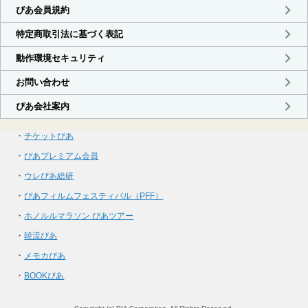
・
チケットぴあ
・
ぴあプレミアム会員
・
ウレぴあ総研
・
ぴあフィルムフェスティバル（PFF）
・
ホノルルマラソン ぴあツアー
・
韓流ぴあ
・
メモカぴあ
・
BOOKぴあ