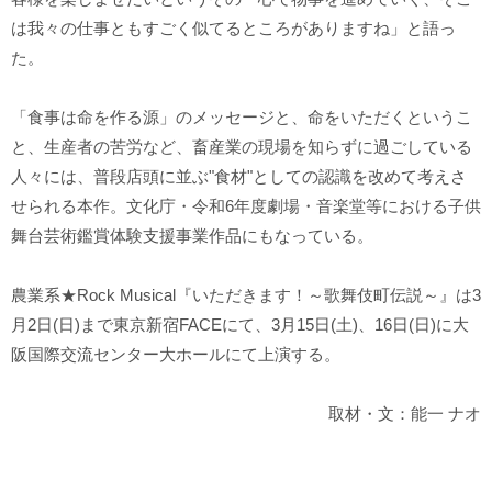
は我々の仕事ともすごく似てるところがありますね」と語っ
た。
「食事は命を作る源」のメッセージと、命をいただくというこ
と、生産者の苦労など、畜産業の現場を知らずに過ごしている
人々には、普段店頭に並ぶ"食材"としての認識を改めて考えさ
せられる本作。文化庁・令和6年度劇場・音楽堂等における子供
舞台芸術鑑賞体験支援事業作品にもなっている。
農業系★Rock Musical『いただきます！～歌舞伎町伝説～』は3
月2日(日)まで東京新宿FACEにて、3月15日(土)、16日(日)に大
阪国際交流センター大ホールにて上演する。
取材・文：
能一 ナオ