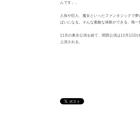
んです」。
人魚や巨人、魔女といったファンタジックで夢
ぱいになる。そんな素敵な体験ができる、唯一
11月の東京公演を経て、関西公演は12月12日(
上演される。