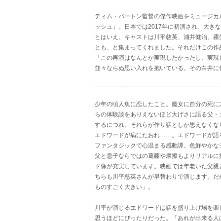
ティム・バートン監督の傑作映画をミュージカル
ッシュ』。日本では2017年に初演され、大き
とはいえ、キャストは川平慈英、浦井健治、霧
とも、と集まってくれました。それだけこの作
「この再演はなんとか実現したかったし、実現
並々ならぬ思い入れを抱いている。その白井に
少年の頃人魚に恋したこと。魔女に自分の死に
らの体験談をありえないほど大げさに語る父・
するにつれ、それらが作り話としか思えなくな
エドワードが病にたおれ……。エドワードが語
ファンタジックで心温まる感動譚。色鮮やかな
父と息子ならではの葛藤や摩擦もよりリアルに
ド像が充実しています。映画では年老いた父親
ちらも川平慈英さんが早替わりで演じます。だ
ものすごく大きい」。
川平が演じるエドワードは話を盛り上げ場を楽
思うほどにぴったりだった。「あれが出来る人