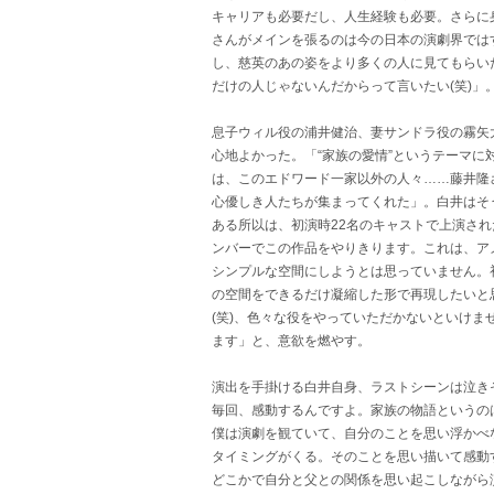
キャリアも必要だし、人生経験も必要。さらに
さんがメインを張るのは今の日本の演劇界では
し、慈英のあの姿をより多くの人に見てもらい
だけの人じゃないんだからって言いたい(笑)」
息子ウィル役の浦井健治、妻サンドラ役の霧矢
心地よかった。「“家族の愛情”というテーマ
は、このエドワード一家以外の人々……藤井隆さ
心優しき人たちが集まってくれた」。白井はそ
ある所以は、初演時22名のキャストで上演され
ンバーでこの作品をやりきります。これは、ア
シンプルな空間にしようとは思っていません。
の空間をできるだけ凝縮した形で再現したいと
(笑)、色々な役をやっていただかないといけ
ます」と、意欲を燃やす。
演出を手掛ける白井自身、ラストシーンは泣き
毎回、感動するんですよ。家族の物語というの
僕は演劇を観ていて、自分のことを思い浮かべ
タイミングがくる。そのことを思い描いて感動
どこかで自分と父との関係を思い起こしながら