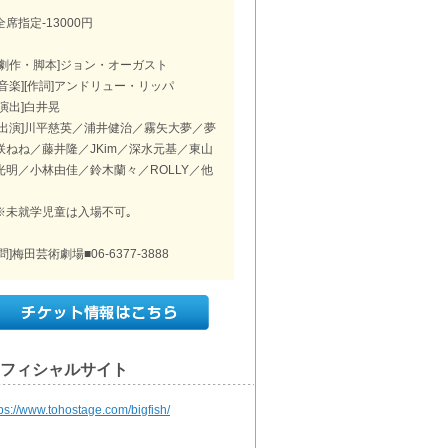
全席指定-13000円
[劇作・脚本]ジョン・オーガスト
[音楽][作詞]アンドリュー・リッパ
[演出]白井晃
[出演]川平慈英／浦井健治／霧矢大夢／夢
咲ねね／藤井隆／JKim／深水元基／東山
光明／小林由佳／鈴木蘭々／ROLLY／他
※未就学児童は入場不可｡
[問]梅田芸術劇場■06-6377-3888
フィシャルサイト
tps://www.tohostage.com/bigfish/