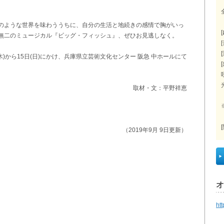
のような世界を味わううちに、自分の生活と地続きの感情で胸がいっ
無二のミュージカル『ビッグ・フィッシュ』、ぜひお見逃しなく。
木)から15日(日)にかけ、兵庫県立芸術文化センター 阪急 中ホールにて
取材・文：平野祥恵
（2019年9月 9日更新）
オ
ht