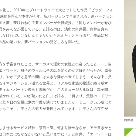
化し、2013年にブロードウェイで大ヒットした作品『ビッグ・フィ
な感動を呼んだ本作が今年、新バージョンで再演される。新バージョン
矢大夢、夢咲ねねら主要メンバーが全員続投。「同じメンバーがぜひ
品をみんなが愛している」と語るのは、演出の白井晃。白井自身も
しなければいけないんじゃないかと思えた」と言うほど、作品に対し
作品の魅力や、新バージョンの見どころを聞いた。
方を予言されたこと。サーカスで運命の女性と出会ったこと――。自
エドワード。息子のウィルはその話を聞くのが大好きだったが、成長
り、やがて父と息子の間には大きな溝が出来てしまう。そんな中、父
るイマジネーション溢れる世界と、リアルな家族の物語が織り成す、
ティム・バートン映画も素敵だが、このミュージカル版は「親子間、
描かれている」のが魅力だと白井は語る。「何より、父親のエドワー
と若き日の父親は別の俳優が演じていましたが、ミュージカル版はど
からこそ、川平さんの魅力が発揮されています。川平さんの存在が、
白井晃
しませるサービス精神、茶目っ気、何より憎めなさが、アテ書きかと
は日本にはなかなかいないと思いますね！」と白井。「エドワードは