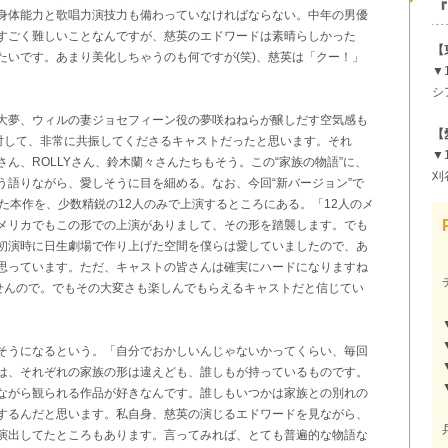
『
身体能力と歌唱力演技力も備わっていなければならない。中年の男優
すごく難しいことなんですが、慈英のエドワードは素晴らしかった
【
たいです。あまり美化しちゃうのも何ですが(笑)、慈英は「クー！」
▼
。
シ
大夢、ウィルの妻ジョセフィーン役の夢咲ねねらが醸しだす空気感も
【
に対して、非常に共振してくださるキャストだったと思います。それ
▼
ん、ROLLYさん、鈴木蘭々さんたちもそう。この“家族の物語”に、
刈
う語りながら、愛しそうに目を細める。なお、今回“新バージョン”で
た本作を、少数精鋭の12人のみで上演するところにある。「12人のメ
メリカでもこの形での上演がありまして、その形を踏襲します。でも
初演時に日生劇場で作り上げた空間を僕らは愛していましたので、あ
思っています。ただ、キャストの皆さんは確実にハードになりますね
ませんので。でもその大変さも楽しんでもらえるキャストだと信じてい
そうになるという。「自分でおかしいんじゃないかってくらい、毎回
は、それぞれの家族の形は違えども、誰しもが持っているものです。
ながら観られる作品が好きなんです。誰しもいつかは家族との別れの
するんだと思います。私自身、慈英の演じるエドワードを見ながら、
演出してたところもあります。言ってみれば、とても普遍的な物語な