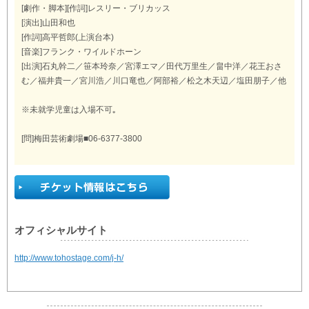
[劇作・脚本][作詞]レスリー・ブリカッス
[演出]山田和也
[作詞]高平哲郎(上演台本)
[音楽]フランク・ワイルドホーン
[出演]石丸幹二／笹本玲奈／宮澤エマ／田代万里生／畠中洋／花王おさ
む／福井貴一／宮川浩／川口竜也／阿部裕／松之木天辺／塩田朋子／他
※未就学児童は入場不可｡
[問]梅田芸術劇場■06-6377-3800
オフィシャルサイト
http://www.tohostage.com/j-h/