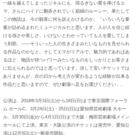
一線を越えてしまったジキルにも、揺るぎない愛を捧げるエ
マ。さらにハイドに翻弄されていく娼婦のルーシー。果たして
この物語は、今の観客に何を訴えかけるのか。「いろいろな要
素が詰め込まれたミュージカルだと思います。人が人を信じ続
ける強さや美しさ。いけないとわかっていても人を愛してしま
う刹那。――そういった人の生きざまみたいなものを見せられ
る作品なのかなと。そしてエマがリアルで、魅力的であればあ
るほど、物語が持つパワーみたいなものをしっかりとお客さま
に伝えられるのではと思っています。決して安いチケットでは
ありませんが、次の日から考え方が変わるような経験が出来る
作品だと思いますので、ぜひ劇場へ足をお運びください」。
公演は、2018年3月3日(土)から18日(日)まで東京国際フォーラ
ム ホールC、3月24日(土)・25日(日)は愛知県芸術劇場 大ホー
ル、3月30日(金)から4月1日(日)まで大阪・梅田芸術劇場メイン
ホールにて上演。東京・大阪公演のチケットは発売中。愛知公
演は12月9日(土)一般発売開始。