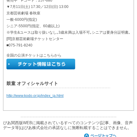
発売中 Pコード：257-680
▼7月11日(土) 17:30／12日(日) 13:00
京都芸術劇場 春秋座
一般-6000円(指定)
シニア-5500円(指定、60歳以上)
※学生&ユースは取り扱いなし｡3歳未満は入場不可｡シニアは要身分証明書｡
[問]京都芸術劇場チケットセンター
■075-791-8240
全国の公演チケットはこちらから
鼓童 オフィシャルサイト
http://www.kodo.or.jp/index_ja.html
ぴあ関西版WEBに掲載されているすべてのコンテンツ(記事、画像、音声
データ等)はぴあ株式会社の承諾なしに無断転載することはできません。