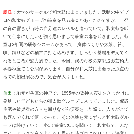
船橋
：大学のサークルで和太鼓に出会いました。活動の中でプ
ロの和太鼓グループの演奏を見る機会があったのですが、一発
の音の響きが当時の自分達のレベルと違っていて。和太鼓を叩
いて仕事にしたいと強く思いまして鼓童の扉を叩きました。鼓
童は2年間の研修システムがあって、身体づくりや太鼓、笛、
唄、踊りなどの稽古に打ち込めます。しっかり基礎を教えてく
れるところが魅力的でした。今回、僕の母校の京都造形芸術大
学春秋座でも公演があります。自分が和太鼓に出会った原点の
地での初出演なので、気合が入りますね。
前田
：地元が兵庫の神戸で、1995年の阪神大震災をきっかけに
発足した子どもたちの和太鼓グループに入っていました。仮設
住宅や被災者の方々を回りながら演奏をした際に、人々がとて
も喜んでくれて嬉しかった。その体験を元にずっと和太鼓グル
ープは続けていて、小5で鼓童のCDを聞いて、和太鼓でこんな
ダイナミックな音が出せると思った時プロになりたいと決意し