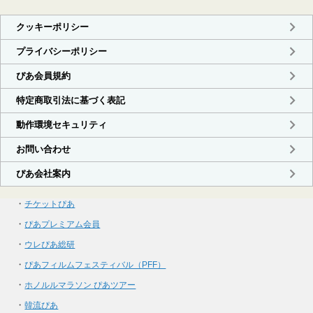
・
チケットぴあ
・
ぴあプレミアム会員
・
ウレぴあ総研
・
ぴあフィルムフェスティバル（PFF）
・
ホノルルマラソン ぴあツアー
・
韓流ぴあ