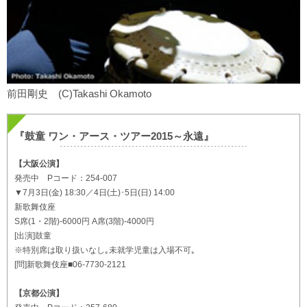
前田剛史 (C)Takashi Okamoto
『鼓童 ワン・アース・ツアー2015～永遠』
【大阪公演】
発売中 Pコード：254-007
▼7月3日(金) 18:30／4日(土)･5日(日) 14:00
新歌舞伎座
S席(1・2階)-6000円 A席(3階)-4000円
[出演]鼓童
※特別席は取り扱いなし｡未就学児童は入場不可｡
[問]新歌舞伎座■06-7730-2121
【京都公演】