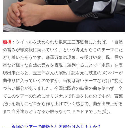
船橋
：タイトルを決められた坂東玉三郎監督によれば、「自然
の営みが螺旋状に続いていく」という考えからこのテーマにた
どり着いたそうです。森羅万象の現象、夜明けや光、風、雲や
星など様々な自然の営みを表現し羅列することで「永遠」を表
現出来たらと。玉三郎さんの演出手記を元に鼓童のメンバーが
曲作りに入っていくのですが、当初は深いテーマなだけに捉え
づらい部分がありました。今回は既存の鼓童の曲を使わず、全
てこのツアーのためにオリジナルで作曲をしたのですが、言葉
だけを頼りにゼロから作り上げていく感じで、曲が出来上がる
まで自分達もどうなるか解らなくてドキドキでした(笑)。
――今回のツアーで特徴となる部分はありますか？