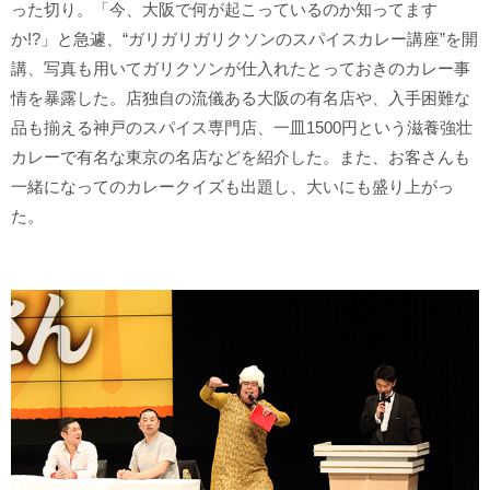
った切り。「今、大阪で何が起こっているのか知ってます
か!?」と急遽、“ガリガリガリクソンのスパイスカレー講座”を開
講、写真も用いてガリクソンが仕入れたとっておきのカレー事
情を暴露した。店独自の流儀ある大阪の有名店や、入手困難な
品も揃える神戸のスパイス専門店、一皿1500円という滋養強壮
カレーで有名な東京の名店などを紹介した。また、お客さんも
一緒になってのカレークイズも出題し、大いにも盛り上がっ
た。