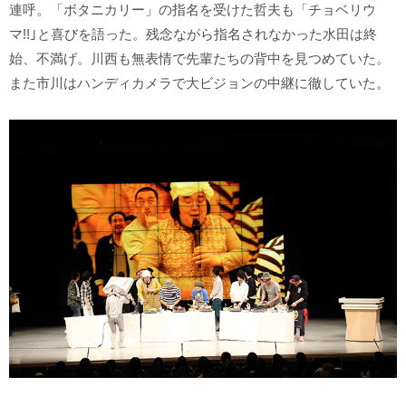
連呼。「ボタニカリー」の指名を受けた哲夫も「チョベリウ
マ!!｣と喜びを語った。残念ながら指名されなかった水田は終
始、不満げ。川西も無表情で先輩たちの背中を見つめていた。
また市川はハンディカメラで大ビジョンの中継に徹していた。