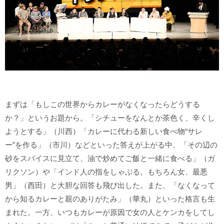
まずは「もしこの世界からカレーがなくなったらどうする
か？」というお題から。「シチューをなんとか茶色く、辛くし
ようとする」（川西）「カレーに代わる新しい食べ物“サレ
ー”を作る」（市川）などといった答えが上がる中、「その辺の
砂をスパイスに見立て、油で炒めてご飯と一緒に食べる」（ガ
リクソン）や「インド人の指をしゃぶる。もちろん女、最悪
男」（西田）と大胆な回答も飛び出した。また、「なくなって
から知るカレーと親のありがたみ」（華丸）といった格言も生
まれた。一方、いつもカレーが原因で女の人とケンカをしてし