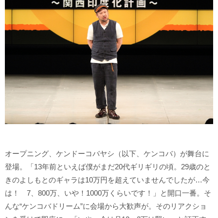
オープニング、ケンドーコバヤシ（以下、ケンコバ）が舞台に
登場。「13年前といえば僕がまだ20代ギリギリの頃。29歳のと
きのよしもとのギャラは10万円を超えていませんでしたが…今
は！ 7、800万、いや！1000万くらいです！」と開口一番。そ
んな“ケンコバドリーム”に会場から大歓声が。そのリアクショ