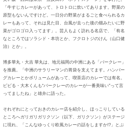
「牛すじカレーがあって、トロトロに炊いてあります。野菜の
原型もないんですけど。一日分の野菜がまるごと食べられるカ
レーもあって、それは見た目、台風が去った後の畑みたいに野
菜がゴロゴロ入ってます」。芸人もよく訪れる名店で、「有名
なところではソラシド・本坊とか、フクロトジのけん（山口健
治）とか」。
博多華丸・大吉 華丸は、地元福岡の中洲にある「バークレー」
を推薦。「中洲のサラリーマンの胃袋を支えてます。ハンバー
グカレーとかボリュームがあって、喫茶店のカレーでは有名。
ビビる・大木くんも“バークレーのカレーが一番美味い”って言
ってましたね」と雄弁に語った。
それぞれにとっておきのカレー店を紹介し、ほっこりしている
ところへガリガリガリクソン（以下、ガリクソン）がステージ
に現れ、「こんなゆっくり欧風カレーの話をしますか!?」とぶ