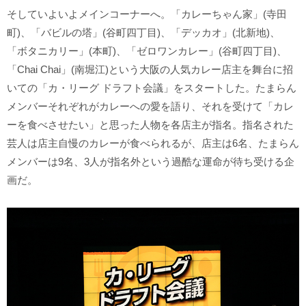
そしていよいよメインコーナーへ。「カレーちゃん家」(寺田
町)、「バビルの塔」(谷町四丁目)、「デッカオ」(北新地)、
「ボタニカリー」(本町)、「ゼロワンカレー」(谷町四丁目)、
「Chai Chai」(南堀江)という大阪の人気カレー店主を舞台に招
いての「カ・リーグ ドラフト会議」をスタートした。たまらん
メンバーそれぞれがカレーへの愛を語り、それを受けて「カレ
ーを食べさせたい」と思った人物を各店主が指名。指名された
芸人は店主自慢のカレーが食べられるが、店主は6名、たまらん
メンバーは9名、3人が指名外という過酷な運命が待ち受ける企
画だ。