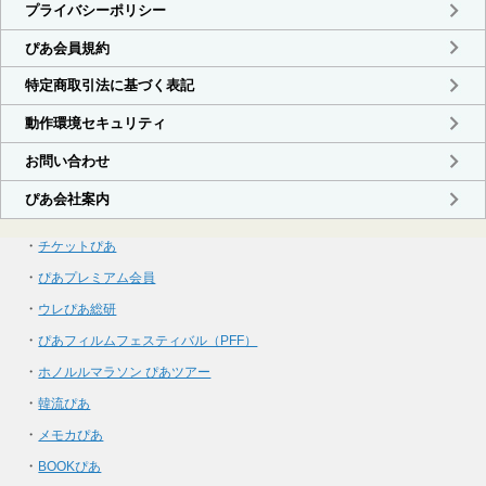
・
チケットぴあ
・
ぴあプレミアム会員
・
ウレぴあ総研
・
ぴあフィルムフェスティバル（PFF）
・
ホノルルマラソン ぴあツアー
・
韓流ぴあ
・
メモカぴあ
・
BOOKぴあ