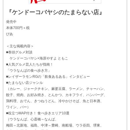
『ケンドーコバヤシのたまらない店』
発売中
本体700円＋税
ぴあ
＜主な掲載内容＞
■巻頭グルメ対談
ケンドーコバヤシ×海原やすよ ともこ
■人気グルメ芸人たちが指南！
「ウラなんばの食べ歩き方」
■レイザーラモンRGの「飲食あるある」インタビュー
■たまらない店ジャンル
（カレー、ジャークチキン、麻婆豆腐、ラーメン、チャーハン、
餃子、焼肉、お好み焼き、とんかつ、カキフライ、ハンバーグ、
鶏料理、おでん、きつねうどん、冷やかけそば、魚と日本酒、
ワイン、バー）
■役立つMAP付き！ 食べ歩きエリア10選
（ウラなんば、心斎橋～なんば、
梅田～北新地、福島、中津～豊崎、南船場、ウラ谷四、堺東、