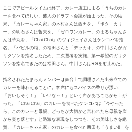
ここでアピールタイムは終了。カレー店主による「うちのカレ
ーを食べてほしい」芸人のドラフト会議が始まった。その結
果、「カレーちゃん家」の木村さんは西田を、「ボタニカリ
ー」の明石さんは哲夫を、「ゼロワンカレー」のまるちゃんさ
んは華丸を、「Chai Chai」のヴィジェイさんはケンコバを指
名。「バビルの塔」の福田さんと「デッカオ」の中川さんがガ
リクソンを指名したため、二次選考を実施。第一希望のガリク
ソンを指名できたのは福田さん。中川さんはRGを射止めた。
指名されたたまらんメンバーは舞台上で調理された出来立ての
カレーを味わえることに。客席にもスパイスの香りが漂い、
「おいしそう！」「いいな～！」という声があちこちから上が
った。「Chai Chai」のカレーを食べたケンコバは「今やった
ら、このカレーと母親、どっちが大切かと言われたら母親を崖
から突き落とす」と過激な表現をしつつも、その美味しさを絶
賛、「カレーちゃん家」のカレーを食べた西田も「うまい!!」を