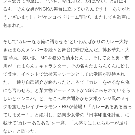
ンを受けて即座に、「いや、今は月12、3万は堅い」と訂正す
るも「そんな男がNGKの舞台に立っているんです！ ありがと
うございます!!」と“ケンコバドリーム”再び、またしても歓声に
包まれた。
そして“カレーなら俺に語らせろ”といわんばかりのカレー大好
きたまらんメンバーを続々と舞台に呼び込んだ。博多華丸・大
吉 華丸、笑い飯、MCを務める清水けんじ、そして女と男・市
川が「たまらん」キャラクター、その名もたまらんくんに扮し
て登場。イベントでは検索マシーンとしての活躍が期待され
た。一通り自己紹介が終わったところで「カレーをやるなら俺
にも言わせろ」と某大物アーティストがNGKに来られているら
しいとケンコバ。と、そこへ客席通路から大槻ケンジ風のメイ
クを施したレイザーラモン・RGが登場！「カレーあるある言っ
てしまえー！」と絶叫し、筋肉少女帯の『日本印度化計画』に
載せて“カレーあるある”を一席、「大盛りにしたらルーが足り
ない」と謡った。