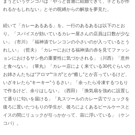
まうというケンコバは「やっと普通に結婚できて、子どもが作
れるかもしれない」とその呪縛からの解放を夢見た。
続いて「カレーあるある」を。一行のあるあるは以下のとお
り。「スパイスが効いているカレー屋さんの店員は口数が少な
い」（市川）「福神漬でレンコンの小さいのが入っているとう
れしい」（哲夫）「カレーにおける福神漬の赤を見てファッシ
ョンにおけるサシ色の重要性に気づかされる」（川西）「意外
と食べない」（華丸）「カレー店によく来ている30代ぐらいの
お姉さんたちは“アロマ”“ヨガ”とか“癒し”とか言っているけど、
いざキレたら“キーキー”うるさい」「余ったら冷凍するつもり
で作るけど、余りはしない」（西田）「換気扇を強めに設置し
て通りに匂いを届ける」「丸スツールのカレー店でリュックを
後ろに置いたつもりの学生が、後ろによくあるビールケースと
イスの間にリュックが引っかかって、宙に浮いている」（ケン
コバ）。