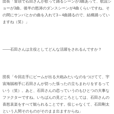
団長「冒頭で石田さんが歌って踊るシーンが3曲あって、歌謡シ
ョーが3曲。後半の怒涛のダンスシーンが4曲くらいですね。そ
の間にサンバとかの曲を入れて3～4曲踊るので、結構踊ってい
ますね（笑）」
――石田さんは主役としてどんな活躍をされるんですか？
団長「今回左手にビームが出る大砲みたいなのをつけてて、宇
宙海賊相手に石田さんが切った張ったの立ちまわりをするって
いう（笑）。あと、石田さんの恋っていうのもひとつの大事な
ファクターですね。いちばんの見どころとしては、石田さんの
喜怒哀楽をすべて観られることです。役じゃなくて、石田剛太
という人間そのものがそのまま出ますからね」