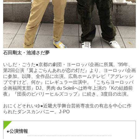
石田剛太・池浦さだ夢
いしだ・ごうた●京都の劇団・ヨーロッパ企画に所属。’99年、
第2回公演『翼よごらんあれが恋の灯だ』より、ヨーロッパ企画
に参加。以降、全作品に出演。広島ホームテレビ『アグレッシ
ブですけど、何か』にレギュラー出演中。『こちらヨーロッパ
企画福岡支部』DJ。男肉 du Soleilへは昨年上演の『Kの結婚前
夜』『団長のビバリーヒルズコップ』に続き、3度目の出演。
おにくどそれいゆ●近畿大学舞台芸術専攻生の有志を中心に作
られたダンスカンパニー。J-PO
●公演情報