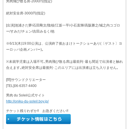
男肉飛び散る席-2000円(指定)
絶対安全席-3000円(指定)
[出演]池浦さだ夢/石田剛太/陰核/江坂一平/小石直輝/高阪勝之/城之内コゴロ
ー/すみだ/チェン/吉田みるく/他
※6/13(木)19:00公演は、公演終了後おまけトークショーあり(〔ゲスト〕ヨ
ーロッパ企画メンバー)｡
※未就学児童は入場不可｡男肉飛び散る席は最前列･最も間近で出演者と触れ
合えます｡絶対安全席は最後列･このエリアには出演者は立ち入りません｡
[問]サウンドクリエーター
[TEL]06-6357-4400
男肉 du Soleil公式サイト
http://oniku-du-soleil.boy.jp/
チケット残りわずか!! お急ぎください!!