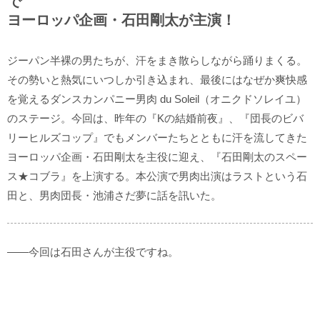
で
ヨーロッパ企画・石田剛太が主演！
ジーパン半裸の男たちが、汗をまき散らしながら踊りまくる。
その勢いと熱気にいつしか引き込まれ、最後にはなぜか爽快感
を覚えるダンスカンパニー男肉 du Soleil（オニクドソレイユ）
のステージ。今回は、昨年の『Kの結婚前夜』、『団長のビバ
リーヒルズコップ』でもメンバーたちとともに汗を流してきた
ヨーロッパ企画・石田剛太を主役に迎え、『石田剛太のスペー
ス★コブラ』を上演する。本公演で男肉出演はラストという石
田と、男肉団長・池浦さだ夢に話を訊いた。
――今回は石田さんが主役ですね。