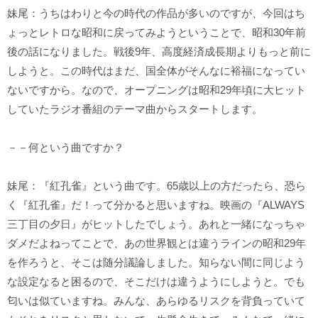
妹尾：うちはわりと今の時代の作品が多いのですが、今回はち
ょっとレトロな昭和に戻ってみようということで、昭和30年前
後の話になりました。戦後9年、高度経済成長期よりもっと前に
しようと。この時代はまだ、国全体がそんなに裕福になってい
ないですから。なので、オープニングは昭和29年頃に大ヒット
していたラジオ番組のテーマ曲からスタートします。
－－何という曲ですか？
妹尾：『紅孔雀』という曲です。65歳以上の方だったら、恐ら
く『紅孔雀』だ！って分かると思いますね。映画の『ALWAYS
三丁目の夕日』がヒットしたでしょう。あれと一緒になっちゃ
ダメだよねってことで、あの世界観とは違うラインの昭和29年
を作ろうと、そこは随分議論しました。知らない間に同じよう
な設定なると困るので、そこだけは違うようにしようと。でも
匂いは似ていますね。みんな、あらゆるリスクを背負っていて