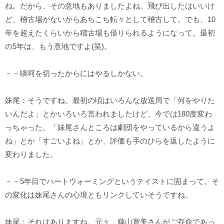
ね。だから、その意地もありましたよね。飛び出したはいいけ
ど、稽古場がないからあちこち転々として稽古して。でも、10
年を超えたくらいから稽古場も借りられるようになって。最初
の5年は、もう意地ですよ(笑)。
－－啖呵を切ったからにはやるしかない。
妹尾：そうですね。最初の頃はいろんな放送局で「何をやりた
いんだよ」とかいろいろ言われましたけど、今では180度変わ
っちゃった。「妹尾さんところは劇団をやっているから違うよ
ね」とか「すごいよね」とか、評価も手のひらを返したように
変わりました。
－－5年目でハートウォーミングというテイストに固まって。そ
の変化は妹尾さんの心境ともリンクしていそうですね。
妹尾：それはありますね。元々、藤山寛美さんがご存命であっ