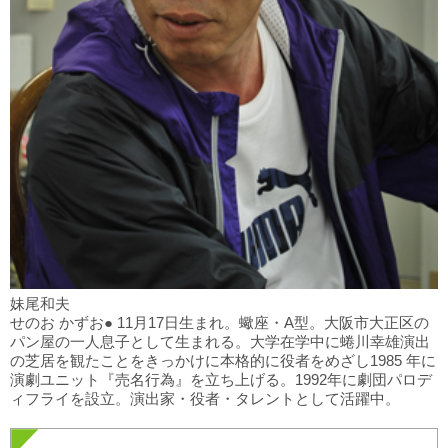
妹尾和夫
せのお かずお● 11月17日生まれ。蠍座・A型。大阪市大正区の
パン屋の一人息子として生まれる。大学在学中に蜷川幸雄演出
の芝居を観たことをきっかけに本格的に役者をめざし1985 年に
演劇ユニット『売名行為』を立ち上げる。1992年に劇団パロデ
ィフライを設立。演出家・役者・タレントとして活躍中。