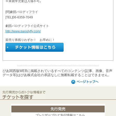
※未就学児童は入場不可｡
[問]劇団パロディフライ
[TEL]06-6359-7049
劇団パロディフライ公式サイト
http://www.parodyfly.com/
前売り券残りわずか！ お早めに！
ぴあ関西版WEBに掲載されているすべてのコンテンツ(記事、画像、音声
データ等)はぴあ株式会社の承諾なしに無断転載することはできません。
プレリザーブなど先行情報はこちら