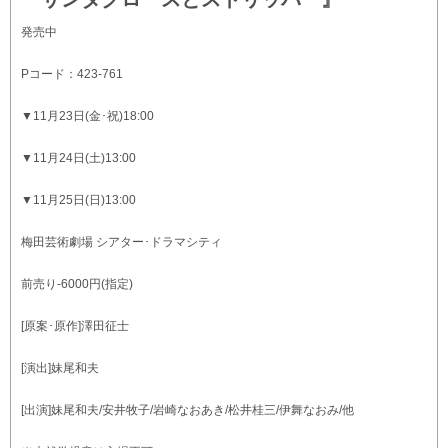
発売中
Pコード：423-761
▼11月23日(金･祝)18:00
▼11月24日(土)13:00
▼11月25日(日)13:00
梅田芸術劇場 シアター･ドラマシティ
前売り-6000円(指定)
[原案･原作]澤田征士
[演出]妹尾和夫
[出演]妹尾和夫/安井牧子/岩崎なおあき/松井桂三/伊舞なおみ/他