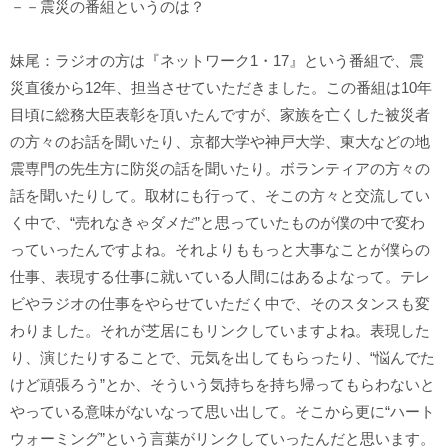
－－震災の番組というのは？
妹尾：ラジオの方は『ネットワーク1・17』という番組で、震
災直後から12年、担当させていただきました。この番組は10年
目頃に総務大臣表彰を頂いたんですが、家族を亡くした被災者
の方々のお話を聞いたり、京都大学や神戸大学、東大などの地
震専門の先生方に防災の話を聞いたり。ボランティアの方々の
話を聞いたりして。取材にも行って、そこの方々と交流してい
く中で、“売れなきゃダメだ”と思っていたものが僕の中で変わ
っていったんですよね。それよりももっと大事なことが僕らの
仕事、表現する仕事に就いている人間にはあるよなって。テレ
ビやラジオの仕事をやらせていただく中で、そのスタンスも変
わりました。それが芝居にもリンクしていますよね。表現した
り、演じたりすることで、元気を出してもらったり、“悩んでた
けど頑張ろう”とか、そういう気持ちを持ち帰ってもらわないと
やっている意味がないなって思い出して。そこから更に“ハート
ウォーミング”という言葉がリンクしていったんだと思います。