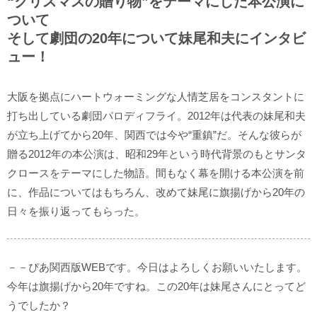
“クリスマスの贈り物”をテーマにした本公演に
ついて
そして劇団の20年について妹尾和夫にインタビ
ュー！
大阪を拠点にハートウォーミングな人情芝居をコンスタントに
打ち出している劇団パロディフライ。2012年は代表の妹尾和夫
が立ち上げてから20年、関西では今や“重鎮”だ。そんな彼らが
贈る2012年の本公演は、昭和29年という時代背景のもとサンタ
クロースをテーマにした物語。間もなく幕を開ける本公演を前
に、作品についてはもちろん、改めて妹尾に旗揚げから20年の
日々を振り返ってもらった。
－－ぴあ関西版WEBです。今日はよろしくお願いいたします。
今年は旗揚げから20年ですね。この20年は妹尾さんにとってど
うでしたか？