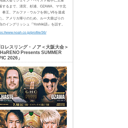
両国大会でシェイン・ヘイスト相手に王座
落するまで、清宮、杉浦、OZAWA、マサ北
、拳王、アルファ・ウルフを倒しV6を達成
た。アメリカ帰りのため、ルー大柴ばりの
自のイングリッシュ『Yoshiki語』を話す。
ps://www.noah.co.jp/profile/36/
ロレスリング・ノア＜大阪大会＞
HaRENO Presents SUMMER
PIC 2026」