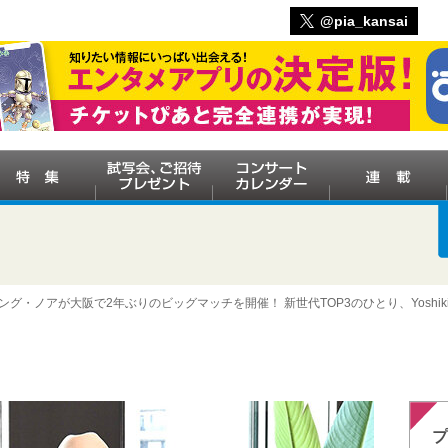
@pia_kansai
ング・ノアが大阪で2年ぶりのビッグマッチを開催！ 新世代TOP3のひとり、Yoshiki
プ