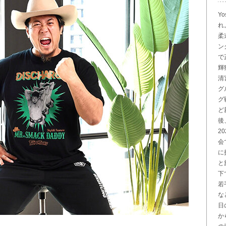
Yo
れ
柔
ン
で
輝
清
グ
グ
ど
後
2
会
に
と
下
若
な
日
か