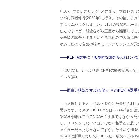
｢はい。プロレスリング･ノア育ち、プロレスリ
ッパに武者修行(2023年)に行き、その後、アメリカ
本にカムバックしました。11月の後楽園ホール
たんですけど、残念ながら王座から陥落してし
ッチ級の試合をするという意気込みで大阪に来
があったので言葉の端々にイングリッシュが飛
――KENTA選手に「典型的な海外かぶれじゃ
「はい(笑)。ミーより先にNXTの経験があっ
ていう(笑)」
――面白い状況ですよね(笑)。そのKENTA選
「いま振り返ると、ベルトをかけた最初の相手が
思います。ミスターKENTAとは3～4年前に1
NOAHを離れていてNOAHの所属ではなかっ
り、リベンジしなければいけない相手だと思って
ァイターだったじゃないですか。そういうNO
NOAHに所属していてGHCヘビー級のベルト