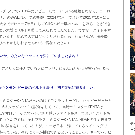
ング･ノアで2018年にデビューして、いろいろ経験しながら、ヨーロ
 のWWE NXT で武者修行(2024年)させて頂いて2025年10月に日
大会でデビュー7年目にしてGHCヘビー級のベルトを取ることができ
まい大阪にベルトを持って来られませんでした。ですが、タイトルマ
ています。初めての方はびっくりされるかもしれませんが、海外修行
び出るかもしれませんのでご容赦ください｣
ないか」みたいなツッコミを受けていましたよね？
て、アメリカに住んでいる人にアメリカにかぶれたやつが突っかかるっ
手からGHCヘビー級のベルトを獲り、初の栄冠に輝きました。
ミスターKENTAだったのはすごくラッキーだし、ハッピーだったと
度、6人タッグマッチで試合をしていて、当時のミスターKENTAは
たんですけど、そこでバチバチと熱いファイトをさせて頂いたこともあ
いたんですね。それプラス、ミスターKENTAはNOAHの生え抜きフ
チ
AHの強さを知っている人が、ミーが日本に帰ってくるタイミングで
▼7
を持っている。それにミーが挑戦できるということがラッキーでハッピ