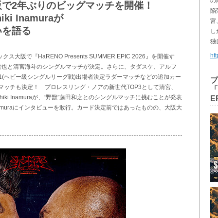
の
で2年ぶりのビッグマッチを開催！
陥
i Inamuraが
宮
いを語る
し
独
htt
阪で『HaRENO Presents SUMMER EPIC 2026』を開催す
哲也と清宮海斗のシングルマッチが決定。さらに、タダスケ、アルフ
1(ヘビー級シングルリーグ戦)出場者決定ラダーマッチなどの追加カー
プ
マッチも決定！ プロレスリング・ノアの新世代TOP3として清宮、
「
iki Inamuraが、“野獣”藤田和之とのシングルマッチに挑むことが発表
E
 Inamuraにインタビューを敢行。カード決定前ではあったものの、大阪大