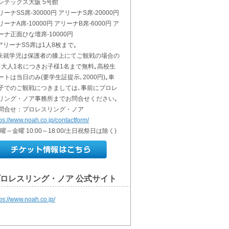
ンテックス大阪 5号館
リーナSS席-30000円 アリーナS席-20000円
リーナA席-10000円 アリーナB席-6000円 ア
ーナ正面ひな壇席-10000円
アリーナSS席は1人8枚まで｡
未就学児は保護者の膝上にてご観戦の場合の
､大人1名につきお子様1名まで無料｡高校生
ートは当日のみ(要学生証提示､2000円)｡車
子でのご観戦につきましては､事前にプロレ
リング・ノア事務所までお問合せください｡
問合せ：プロレスリング・ノア
tps://www.noah.co.jp/contactform/
月曜～金曜 10:00～18:00/土日祝祭日は除く)
ロレスリング・ノア 公式サイト
tps://www.noah.co.jp/