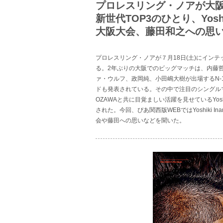
プロレスリング・ノアが大阪
新世代TOP3のひとり、Yoshik
大阪大会、藤田和之への思
プロレスリング・ノアが７月18日(土)にインテックス大
る。2年ぶりの大阪でのビッグマッチは、内藤
ァ・ウルフ、政岡純、小田嶋大樹が出場するN-
ドも発表されている。その中で注目のシングル
OZAWAと共に目覚ましい活躍を見せているYosh
された。今回、ぴあ関西版WEBではYoshiki
会や藤田への思いなどを聞いた。