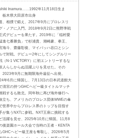
shiki Inamura……1992年11月18日生ま
。栃木県大田原市出身
道、相撲で鍛え、2017年9月にプロレスリ
グ・ノアに入門。2018年9月2日に熊野準戦
正式デビューを果たす。2019年に「稲村愛
猛進七番勝負」で杉浦貴、潮崎豪、拳王、
宮海斗、齋藤彰俊、マイバッハ谷口とシン
ルで対戦。デビュー2年にしてシングルリー
戦（N-1 VICTORY）に初エントリーするな
新人らしからぬ活躍ぶりを見せた。その
、2023年9月に無期限海外遠征へ出発。
024年6月に帰国し、7月13日の日本武道館大
で清宮の持つGHCヘビー級タイトルマッチ
挑戦するも敗北。同年秋に再び海外修行へ
旅立ち、アメリカのプロレス団体WWEの傘
で世界中からプロレス界のトップを目指す
手が集うNXTに参戦。NXT王座に挑戦する
ど活躍を見せ、2025年10月に帰国。11月8
の後楽園ホール大会で当時の王者・KENTA
らGHCヘビー級王座を奪取し、2026年5月