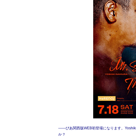
――ぴあ関西版WEB初登場になります。Yoshi
か？