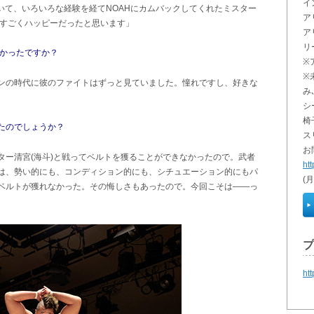
イ
いて、いろいろな経験を経てNOAHにカムバックしてくれたミスター
ア
はすごくハッピーだったと思います」
ア
リ
きかったですか？
※
※
ンの時代に彼のファイトはずっと見ていました。憧れですし、好きな
み
シ
椅
たのでしょうか？
ス
お
ター清宮(海斗)と戦ってベルトを獲ることができなかったので。武者
ht
は、勢い的にも、コンディション的にも、シチュエーション的にもパ
(
ベルトが獲れなかった。その悔しさもあったので。今回こそは――っ
プ
ht