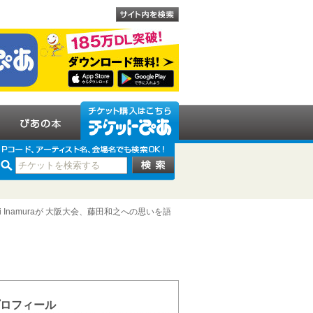
 Inamuraが 大阪大会、藤田和之への思いを語
ロフィール