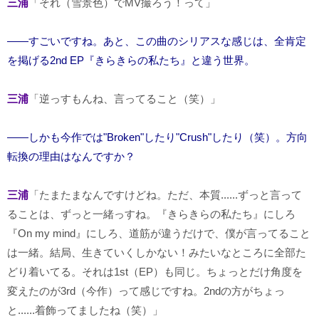
三浦
「それ（雪景色）でMV撮ろう！って」
――すごいですね。あと、この曲のシリアスな感じは、全肯定
を掲げる2nd EP『きらきらの私たち』と違う世界。
三浦
「逆っすもんね、言ってること（笑）」
――しかも今作では"Broken"したり"Crush"したり（笑）。方向
転換の理由はなんですか？
三浦
「たまたまなんですけどね。ただ、本質......ずっと言って
ることは、ずっと一緒っすね。『きらきらの私たち』にしろ
『On my mind』にしろ、道筋が違うだけで、僕が言ってること
は一緒。結局、生きていくしかない！みたいなところに全部た
どり着いてる。それは1st（EP）も同じ。ちょっとだけ角度を
変えたのが3rd（今作）って感じですね。2ndの方がちょっ
と......着飾ってましたね（笑）」