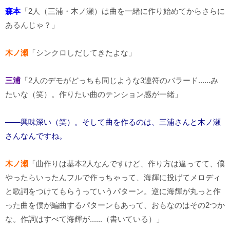
森本
「2人（三浦・木ノ瀬）は曲を一緒に作り始めてからさらに
あるんじゃ？」
木ノ瀬
「シンクロしだしてきたよな」
三浦
「2人のデモがどっちも同じような3連符のバラード......み
たいな（笑）。作りたい曲のテンション感が一緒」
――興味深い（笑）。そして曲を作るのは、三浦さんと木ノ瀬
さんなんですね。
木ノ瀬
「曲作りは基本2人なんですけど、作り方は違ってて、僕
やったらいったんフルで作っちゃって、海輝に投げてメロディ
と歌詞をつけてもらうっていうパターン。逆に海輝が丸っと作
った曲を僕が編曲するパターンもあって、おもなのはその2つか
な。作詞はすべて海輝が......（書いている）」