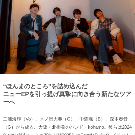
“ほんまのところ”を詰め込んだ
ニューEPを引っ提げ真摯に向き合う新たなツア
ーへ
三浦海輝（Vo）、木ノ瀬大葵（G）、中森颯（B）、森本奏音
（G）から成る、大阪・北摂発のバンド・kohamo。彼らは2024