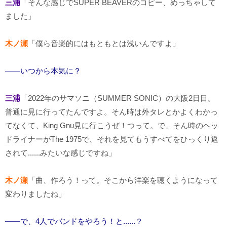
三浦
「そんな感じでSUPER BEAVERのコピー、めっちゃして
ました」
木ノ瀬
「僕ら音楽的にはもともとは浅いんですよ」
――いつから本気に？
三浦
「2022年のサマソニ（SUMMER SONIC）の大阪2日目。
普通に見に行ってたんですよ。そん時は外タレとかよくわかっ
てなくて、King Gnu見に行こうぜ！つって。で、そん時のヘッ
ドライナーがThe 1975で、それを見てもうすべてをひっくり返
されて......みたいな感じですね」
木ノ瀬
「曲、作ろう！って。そこから洋楽を聴くようになって
変わりましたね」
――で、4人でバンドをやろう！と......？