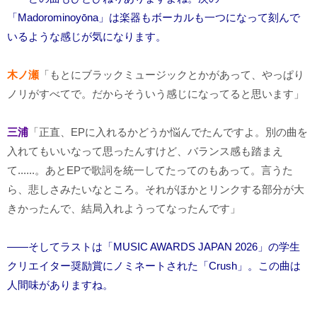
「Madorominoyōna」は楽器もボーカルも一つになって刻んで
いるような感じが気になります。
木ノ瀬
「もとにブラックミュージックとかがあって、やっぱり
ノリがすべてで。だからそういう感じになってると思います」
三浦
「正直、EPに入れるかどうか悩んでたんですよ。別の曲を
入れてもいいなって思ったんすけど、バランス感も踏まえ
て......。あとEPで歌詞を統一してたってのもあって。言うた
ら、悲しさみたいなところ。それがほかとリンクする部分が大
きかったんで、結局入れようってなったんです」
――そしてラストは「MUSIC AWARDS JAPAN 2026」の学生
クリエイター奨励賞にノミネートされた「Crush」。この曲は
人間味がありますね。