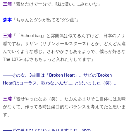
三浦
「素材だけで十分で、味は濃い......みたいな」
森本
「ちゃんとダシが出てる"ダシ曲"」
三浦
「『School bag』と雰囲気は似てるんすけど、日本のノリ
感ですね。サザン（サザンオールスターズ）とか、どんどん進
んでいくような感じ。さわやかさもあるようで、僕らが好きな
The 1975っぽさもちょっと入れたりしてます」
――その次、3曲目は「Broken Heart」。サビの"Broken
Heart"はコーラス。歌わないんだ......と思いました（笑）。
三浦
「被せやったなあ（笑）。たぶんあまりそこ自体には意味
がなくて、作ってる時は楽曲的なバランスを考えてたと思いま
す」
――どの曲もひとひねりありますよね。次の