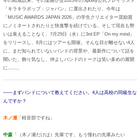
年の結成以来、その楽曲が翌2025年のSpotify公式プレイリスト
「キラキラポップ：ジャパン」に選出されたり、今年は
「MUSIC AWARDS JAPAN 2026」の学生クリエイター奨励賞
にノミネートされたりと快進撃を続けている。そして現在も勢
いは衰えることなく、7月29日（水）に3rd EP「On my mind」
をリリースし、8月にはツアーも開催。そんな目が離せない4人
に、まだ知られていないバンドの背景や、最新作について話を
聞いた。飾り気なし、仲よしバンドのトークは笑い多めの展開
に……。
――まずバンドについて教えてください。4人は高校の同級生な
んですか？
木ノ瀬
「軽音部ですね」
中森
「（木ノ瀬だけは）先輩です。もう憧れの先輩みたい