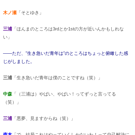
木ノ瀬
「そとゆき」
三浦
「ほんまのところは3rdとか1stの方が近いんかもしれな
い」
――ただ、"生き急いだ青年は"のところはちょっと俯瞰した感
じがしました。
三浦
「生き急いだ青年は僕のことですね（笑）」
中森
「（三浦は）やばい、やばい！ってずっと言ってる
（笑）」
三浦
「悪夢、見ますからね（笑）」
森本
「で、結局これはやっていくしかないわ！って自己解決に