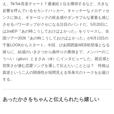
え、TikTok音楽チャート７週連続１位を獲得するなど、大きな
反響を呼んでいるセカンドバッカー。キャッチーなメロディセ
ンスに加え、ギターロックの疾走感やダンサブルな要素も感じ
させるパワーポップがクセになる注目のバンドだ。5月20日に
は2ndEP『あの時こうしておけばよかった』をリリースし、全
国ツアー2026『あの時こうしておけばよかった』が6月13日の
千葉LOOKからスタート。今回、ぴあ関西版WEB初登場となる
彼らに、結成のいきさつから曲作りの裏側まで、メンバーのこ
うへい（g&vo）とまさみ（dr）にインタビューした。親近感と
切実さが滲む恋愛ソングを通して伝えたいこととは？ 性格は
真逆という二人の関係性が垣間見える等身大のトークをお届け
する。
あったかさをちゃんと伝えられたら嬉しい