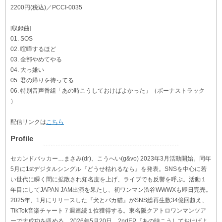
2200円(税込)／PCCI-0035
[収録曲]
01. SOS
02. 喧嘩するほど
03. 全部やめてやる
04. 大っ嫌い
05. 君の帰りを待ってる
06. 特別音声番組「あの時こうしておけばよかった」（ボーナストラック
）
配信リンクは
こちら
Profile
セカンドバッカー…まさみ(dr)、こうへい(g&vo) 2023年3月活動開始。同年
5月に1stデジタルシングル『どうせ枯れるなら』を発表。SNSを中心に若
い世代に瞬く間に拡散され知名度を上げ、ライブでも反響を呼ぶ。活動１
年目にしてJAPAN JAM出演を果たし、初ワンマン渋谷WWWXも即日完売。
2025年、1月にリリースした『犬とバカ猫』がSNS総再生数34億回超え、
TikTok音楽チャート７週連続１位獲得する。東名阪クアトロワンマンツア
ーで大成功を収める。2026年5月20日、2ndEP『あの時こうしておけばよ