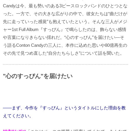
Candyは今、最も勢いのある3ピースロックバンドのひとつとな
った。一方で、その大きな広がりの中で、彼女たちは“曲だけが
先に走っていった感覚”も抱えていたという。そんな三人がメジ
ャー1st Full Album『すっぴん』で鳴らしたのは、飾らない感情
や言葉になりきらない揺れだ。“心のすっぴん”を届けたい―そ
う語るConton Candyの三人に、本作に込めた思いや80億再生の
その先で見つめ直した“自分たちらしさ”について話を聞いた。
"心のすっぴん"を届けたい
――まず、今作を『すっぴん』というタイトルにした理由を教
えてください。