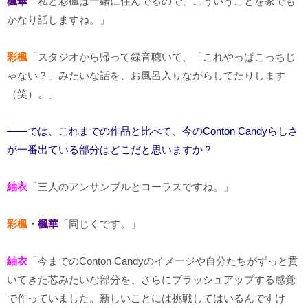
楓華
「私と彩楓は一緒に住んでるので、こういうことを家でも
かなり話しますね。」
彩楓
「スタジオから帰って録音聴いて、「これやっぱこっちじ
ゃない？」みたいな話を、お風呂入りながらしてたりします
（笑）。」
――では、これまでの作品と比べて、今のConton Candyらしさ
が一番出ている部分はどこだと思いますか？
紬衣
「三人のアンサンブルとコーラスですね。」
彩楓
・
楓華
「同じくです。」
紬衣
「今までのConton Candyのイメージや自分たちがずっと貫
いてきた芯みたいな部分を、さらにブラッシュアップする感覚
で作っていました。新しいことには挑戦してはいるんですけ