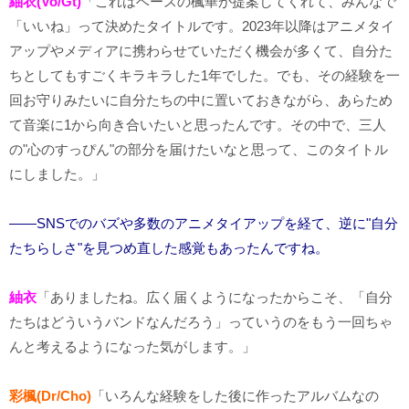
紬衣(Vo/Gt)
「これはベースの楓華が提案してくれて、みんなで
「いいね」って決めたタイトルです。2023年以降はアニメタイ
アップやメディアに携わらせていただく機会が多くて、自分た
ちとしてもすごくキラキラした1年でした。でも、その経験を一
回お守りみたいに自分たちの中に置いておきながら、あらため
て音楽に1から向き合いたいと思ったんです。その中で、三人
の"心のすっぴん"の部分を届けたいなと思って、このタイトル
にしました。」
――SNSでのバズや多数のアニメタイアップを経て、逆に"自分
たちらしさ"を見つめ直した感覚もあったんですね。
紬衣
「ありましたね。広く届くようになったからこそ、「自分
たちはどういうバンドなんだろう」っていうのをもう一回ちゃ
んと考えるようになった気がします。」
彩楓(Dr/Cho)
「いろんな経験をした後に作ったアルバムなの