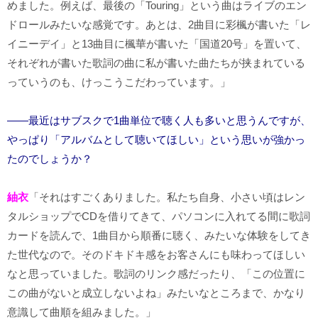
めました。例えば、最後の「Touring」という曲はライブのエン
ドロールみたいな感覚です。あとは、2曲目に彩楓が書いた「レ
イニーデイ」と13曲目に楓華が書いた「国道20号」を置いて、
それぞれが書いた歌詞の曲に私が書いた曲たちが挟まれている
っていうのも、けっこうこだわっています。」
――最近はサブスクで1曲単位で聴く人も多いと思うんですが、
やっぱり「アルバムとして聴いてほしい」という思いが強かっ
たのでしょうか？
紬衣
「それはすごくありました。私たち自身、小さい頃はレン
タルショップでCDを借りてきて、パソコンに入れてる間に歌詞
カードを読んで、1曲目から順番に聴く、みたいな体験をしてき
た世代なので。そのドキドキ感をお客さんにも味わってほしい
なと思っていました。歌詞のリンク感だったり、「この位置に
この曲がないと成立しないよね」みたいなところまで、かなり
意識して曲順を組みました。」