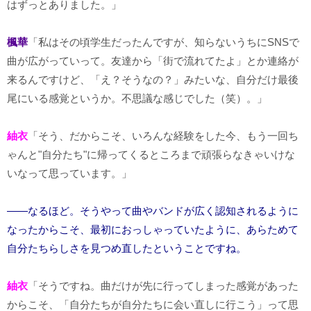
はずっとありました。」
楓華
「私はその頃学生だったんですが、知らないうちにSNSで
曲が広がっていって。友達から「街で流れてたよ」とか連絡が
来るんですけど、「え？そうなの？」みたいな、自分だけ最後
尾にいる感覚というか。不思議な感じでした（笑）。」
紬衣
「そう、だからこそ、いろんな経験をした今、もう一回ち
ゃんと"自分たち"に帰ってくるところまで頑張らなきゃいけな
いなって思っています。」
――なるほど。そうやって曲やバンドが広く認知されるように
なったからこそ、最初におっしゃっていたように、あらためて
自分たちらしさを見つめ直したということですね。
紬衣
「そうですね。曲だけが先に行ってしまった感覚があった
からこそ、「自分たちが自分たちに会い直しに行こう」って思