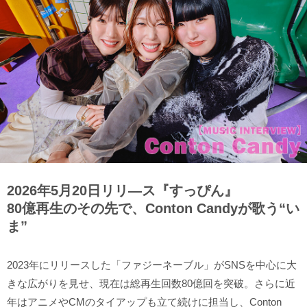
2026年5月20日リリ―ス『すっぴん』
80億再生のその先で、Conton Candyが歌う“い
ま”
2023年にリリースした「ファジーネーブル」がSNSを中心に大
きな広がりを見せ、現在は総再生回数80億回を突破。さらに近
年はアニメやCMのタイアップも立て続けに担当し、Conton