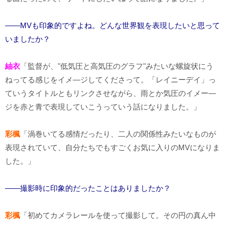
――MVも印象的ですよね。どんな世界観を表現したいと思って
いましたか？
紬衣
「監督が、"低気圧と高気圧のグラフ"みたいな螺旋状にう
ねってる感じをイメ―ジしてくださって。「レイニーデイ」っ
ていうタイトルともリンクさせながら、雨とか気圧のイメー―
ジを赤と青で表現していこうっていう話になりました。」
彩楓
「渦巻いてる感情だったり、二人の関係性みたいなものが
表現されていて、自分たちでもすごくお気に入りのMVになりま
した。」
――撮影時に印象的だったことはありましたか？
彩楓
「初めてカメラレールを使って撮影して。その円の真ん中