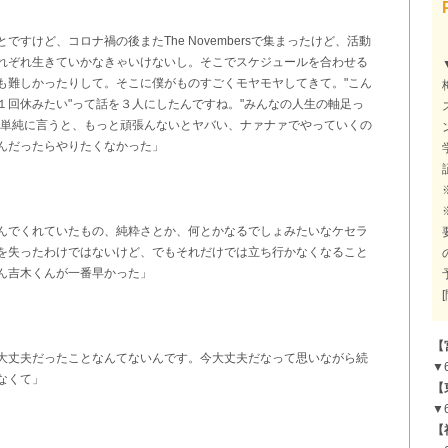
すけど、コロナ禍の後またThe Novembersで集まったけど、活動
れぞれ生きていかなきゃいけないし。そこでスケジュールを合わせる
も難しかったりして。そこに僕がものすごくモヤモヤしてきて。"こん
１回休みたい"って話を３人にしたんですね。"みんなの人生の軸足っ
。単純に言うと、もっと頑張んないとヤバい、ナァナァでやっていくの
んだったらやりたくなかった」
んでくれていたもの、純粋さとか、何とかなるでしょみたいなケセラ
を失ったわけではないけど、でもそれだけでは立ち行かなくなること
ん吉木くんが一番早かった」
【
大丈夫だったことなんてないんです。今大丈夫だなって思いながら続
▼6
なくて」
【
▼6
【