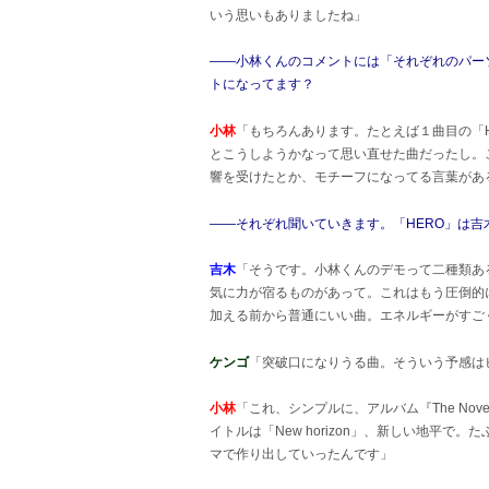
いう思いもありましたね」
――小林くんのコメントには「それぞれのパー
トになってます？
小林
「もちろんあります。たとえば１曲目の「
とこうしようかなって思い直せた曲だったし。
響を受けたとか、モチーフになってる言葉があ
――それぞれ聞いていきます。「HERO」は吉
吉木
「そうです。小林くんのデモって二種類あ
気に力が宿るものがあって。これはもう圧倒的
加える前から普通にいい曲。エネルギーがすご
ケンゴ
「突破口になりうる曲。そういう予感は
小林
「これ、シンプルに、アルバム『The No
イトルは「New horizon」、新しい地平
マで作り出していったんです」