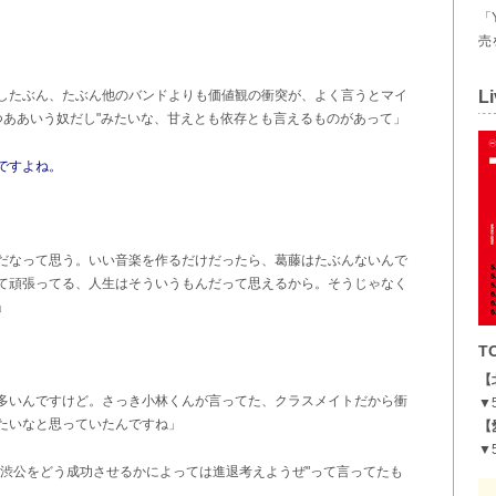
「
売
したぶん、たぶん他のバンドよりも価値観の衝突が、よく言うとマイ
Li
つああいう奴だし"みたいな、甘えとも依存とも言えるものがあって」
ですよね。
だなって思う。いい音楽を作るだけだったら、葛藤はたぶんないんで
て頑張ってる、人生はそういうもんだって思えるから。そうじゃなく
」
T
【
多いんですけど。さっき小林くんが言ってた、クラスメイトだから衝
▼
たいなと思っていたんですね」
【
▼
"渋公をどう成功させるかによっては進退考えようぜ"って言ってたも