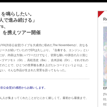
とを鳴らしたい。
R
人で進み続ける」
rs、
』を携えツアー開催
BUYA(渋谷公会堂)ライブを大成功に収めたThe Novembersが、次なる
リースが続いていたのでEPは久しぶり。『合奏する、エンジン』とい
だが、内容は力強いパワーだけでなく、切実な願いや諦念の入り混じ
ンゴマツモト（Gt）、高松浩史（Ba）、吉木諒祐（Dr）、それぞれの
てのことで、ひとつの世界観を磨き上げたレコードというよりは、こ
ない。そんな作品が生まれた背景を語ってもらった。
YA(渋谷公会堂)の感想からお願いします。
E
[Tr
さん人が集まってくれたことがとにかく嬉しくて。最初から最後まで、
01
02