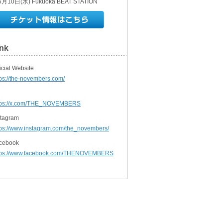
月10日(水) Fukuoka BEAT STATION
ink
icial Website
tps://the-novembers.com/
tps://x.com/THE_NOVEMBERS
stagram
tps://www.instagram.com/the_novembers/
cebook
tps://www.facebook.com/THENOVEMBERS