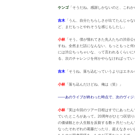
ケンゴ
「そうだね。感謝しかないのと、これか
吉木
「うん、自分たちらしさが出てたんじゃな
ど、まだもっとやれそうな感じもしたし」
小林
「そう。僕が憧れてきた先人たちの渋谷公
すね。全然まだ話になんない、もっともっと何かで
には渋公ちっちゃいな、って言われるくらいに
る、次のチャレンジを何かやらなければってい
吉木
「そうね。落ち込むっていうよりはエネル
小林
「落ち込んだけどね、俺は（笑）」
――あのライブが終わった時点で、次のヴィジ
小林
「実は今回のツアー日程はすでにあったん
ていたところがあって。20周年がひとつ区切
の価値観とか人生観を反芻する数ヶ月だったん
なったそれぞれの葛藤だったり、超えなきゃいけ