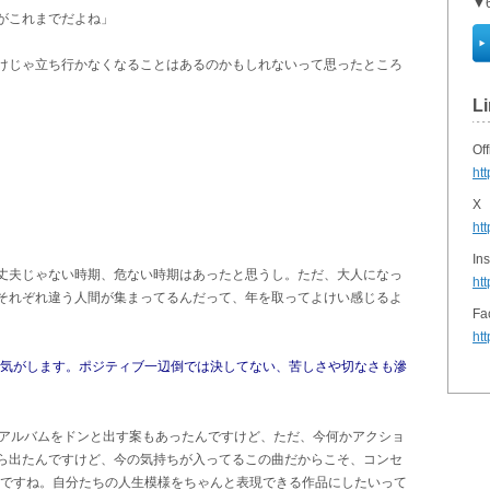
▼6
がこれまでだよね」
けじゃ立ち行かなくなることはあるのかもしれないって思ったところ
L
Off
ht
X
ht
In
丈夫じゃない時期、危ない時期はあったと思うし。ただ、大人になっ
ht
それぞれ違う人間が集まってるんだって、年を取ってよけい感じるよ
Fa
ht
る気がします。ポジティブ一辺倒では決してない、苦しさや切なさも滲
にアルバムをドンと出す案もあったんですけど、ただ、今何かアクショ
ら出たんですけど、今の気持ちが入ってるこの曲だからこそ、コンセ
んですね。自分たちの人生模様をちゃんと表現できる作品にしたいって