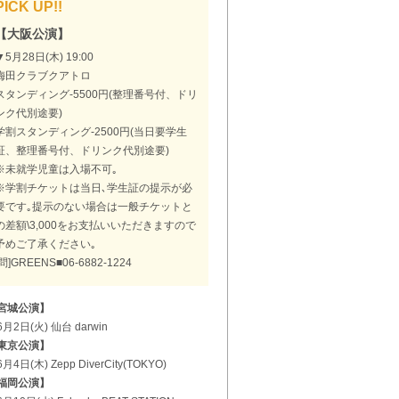
PICK UP!!
【大阪公演】
▼5月28日(木) 19:00
梅田クラブクアトロ
スタンディング-5500円(整理番号付、ドリ
ンク代別途要)
学割スタンディング-2500円(当日要学生
証、整理番号付、ドリンク代別途要)
※未就学児童は入場不可｡
※学割チケットは当日､学生証の提示が必
要です｡提示のない場合は一般チケットと
の差額\3,000をお支払いいただきますので
予めご了承ください｡
[問]GREENS■06-6882-1224
宮城公演】
月2日(火) 仙台 darwin
東京公演】
月4日(木) Zepp DiverCity(TOKYO)
福岡公演】