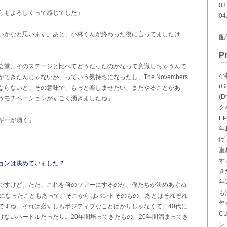
0
らもよろしくって感じでした」
04
いかなと思います。あと、小林くんが終わった後に言ってましたけ
配
Pr
会堂、そのステージと比べてどうだったのかなって意識しちゃうんで
小
きたんじゃないか、っていう気持ちになったし、The Novembers
(
ならないと。その意味で、もっと楽しませたい、まだやることがあ
(
うモチベーションがすごく湧きましたね」
ク
E
ギーが湧く」
年
げ
重
す
ョンは決めていました？
き
年
ですけど。ただ、これを何のツアーにするのか、僕たちが決めあぐね
も
りになったこともあって、そこからはバンドそのもの、あとはそれぞれ
年
ですね。それは必ずしもポジティブなことばかりじゃなくて。40代に
C
ないハードルだったり。20年間培ってきたもの、20年間溜まってき
ン