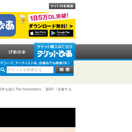
経たThe Novembers、 新EP『合奏する、