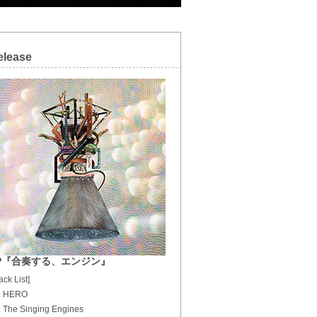
elease
P『合奏する、エンジン』
ack List]
. HERO
. The Singing Engines