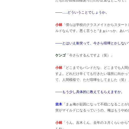
たものが四者四様あったのが正直なところで」
――......どういうことでしょうか。
小林
「僕らは学校のクラスメイトからスタート
ルドなんです。悪く言うと "まぁいっか、あい
――とはいえ衝突って、今さら喧嘩とかしない
ケンゴ
「今さらするんですよ（笑）」
小林
「どこまでもバンドだな、どこまでも人間
すよ。どれだけ辛くても行きたい場所に向かっ
て、人間模様で、ただ喧嘩をしてました（笑）
――もう少し具体的に教えてもらえますか。
吉木
「まぁ俺が起因になって不穏になることが
突がマイルドになるっていうの、俺はもうやめ
小林
「うん。吉木くん、去年の３月くらいから
んね」