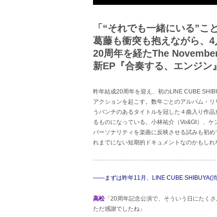
「“それでも一緒にいる”こ
葛藤も衝突も抱えながら、4
20周年を経たThe Novembe
新EP『合奏する、エンジン
昨年結成20周年を迎え、初のLINE CUBE SHI
アクションを起こす。数年ごとのアルバム・リ
うパンチのあるタイトルを冠した４曲入り作品
るものになっている。小林祐介（Vo&Gt）、ケ
パーソナリティを楽曲に反映させる試みも初め
れまでにない短期的ドキュメントなのかもしれ
――まずは昨年11月、LINE CUBE SHIBU
高松
「20周年記念公演で、そういう日にたく
ただ感謝でしたね」