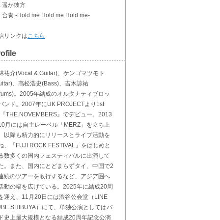
3. 遥か彼方
. 合奏 -Hold me Hold me Hold me-
信リンクは
こちら
ofile
林祐介(Vocal & Guitar)、ケンゴマツモト
Guitar)、高松浩史(Bass)、吉木諒祐
Drums)。2005年結成のオルタナティブロッ
バンド。2007年にUK PROJECTより1st
P『THE NOVEMBERS』でデビュー。2013
10月には自主レーベル「MERZ」を立ち上
、以降も精力的にリリースとライブ活動を
ね、「FUJI ROCK FESTIVAL」をはじめと
る数多くの国内フェスティバルに出演して
た。また、国内にとどまらずタイ、中国で2
連続のツアーを敢行するなど、アジア圏へ
活動の幅を広げている。2025年に結成20周
を迎え、11月20日には渋谷公会堂（LINE
UBE SHIBUYA）にて、単独公演としてはバ
ド史上最大規模となる結成20周年記念公演