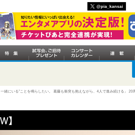
@pia_kansai
も一緒にいる”ことを鳴らしたい。 葛藤も衝突も抱えながら、4人で進み続ける」 20周年を