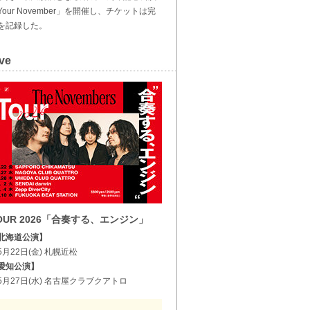
Your November」を開催し、チケットは完
を記録した。
ve
OUR 2026「合奏する、エンジン」
北海道公演】
5月22日(金) 札幌近松
愛知公演】
5月27日(水) 名古屋クラブクアトロ