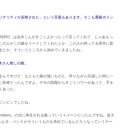
ソナリティが反映された」という言葉もあります。そこも選曲ポイン
HERO」は吉木くんがすごくよかったって言ってくれて、じゃあもっ
この人がこの曲をリードしてくれたとか、この人の持ってる美学に影
るとか。そういうところから決めていきましたね」
木さん推しの曲。
るんですけど、もともと曲が強いものと、作りながら完成した時に一
に前者だったんですよ。デモの段階からすごくパワーがあって、手を
くあった」
ビンビンでしたね」
vembers』の次に再生される曲っていうイメージだったんですね。仮タ
で。たぶん今、バンドがそういうものを求めているんだろうなっていうテー