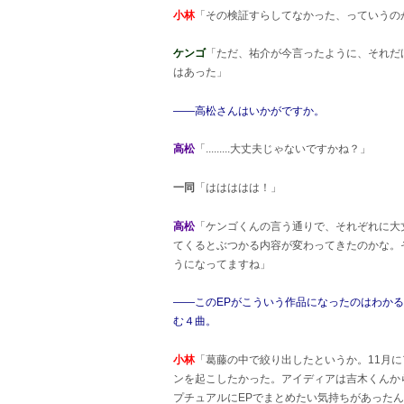
小林
「その検証すらしてなかった、っていうの
ケンゴ
「ただ、祐介が今言ったように、それだ
はあった」
――高松さんはいかがですか。
高松
「.........大丈夫じゃないですかね？」
一同
「ははははは！」
高松
「ケンゴくんの言う通りで、それぞれに大
てくるとぶつかる内容が変わってきたのかな。
うになってますね」
――このEPがこういう作品になったのはわか
む４曲。
小林
「葛藤の中で絞り出したというか。11月
ンを起こしたかった。アイディアは吉木くんか
プチュアルにEPでまとめたい気持ちがあった