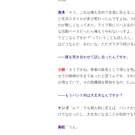
吉木
「そう。これは俺も含めて全員に言えることで
と生活スタイルが多少変わったんですよね。そ
のが難しくなってきた。ライブ前にリハ入るの
な活動ペースだったら俺もうやれないっすよ。
てどこなんですか？"っていうことも話したし
はどうなんだ、みたいな。ただダラダラ続ける
――膝を突き合わせて話し合ったんですか。
小林
「そうですね。青春の延長として僕らを包
セラの精神が今まであったと思うんです。それ
が増えていて。その危機感を察知するの、たぶ
――もうバンド内は大丈夫なんですか？
ケンゴ
「んー、でも個人的に言えば、バンドが
けてなかったし、大丈夫になることが目的でも
高松
「うん」