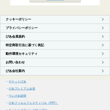
・
チケットぴあ
・
ぴあプレミアム会員
・
ウレぴあ総研
・
ぴあフィルムフェスティバル（PFF）
・
ホノルルマラソン ぴあツアー