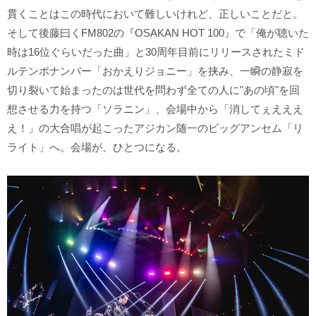
貫くことはこの時代において難しいけれど、正しいことだと。
そして後藤曰くFM802の『OSAKAN HOT 100』で「俺が聴いた
時は16位ぐらいだった曲」と30周年目前にリリースされたミド
ルテンポナンバー「おかえりジョニー」を挟み、一瞬の静寂を
切り裂いて始まったのは世代を問わず全ての人に"あの頃"を回
想させる力を持つ「ソラニン」、会場中から「消してぇえええ
え！」の大合唱が起こったアジカン随一のビッグアンセム「リ
ライト」へ。会場が、ひとつになる。