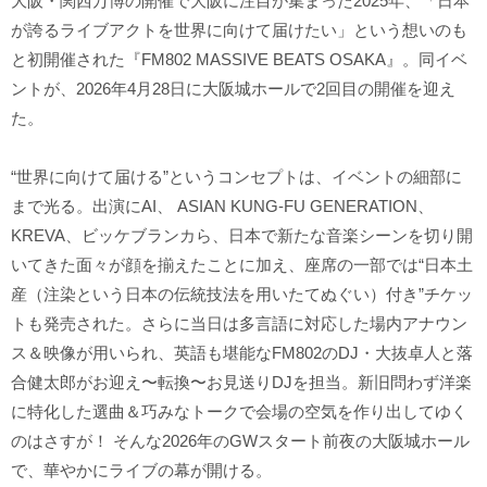
大阪・関西万博の開催で大阪に注目が集まった2025年、「日本
が誇るライブアクトを世界に向けて届けたい」という想いのも
と初開催された『FM802 MASSIVE BEATS OSAKA』。同イベ
ントが、2026年4月28日に大阪城ホールで2回目の開催を迎え
た。
“世界に向けて届ける”というコンセプトは、イベントの細部に
まで光る。出演にAI、 ASIAN KUNG-FU GENERATION、
KREVA、ビッケブランカら、日本で新たな音楽シーンを切り開
いてきた面々が顔を揃えたことに加え、座席の一部では“日本土
産（注染という日本の伝統技法を用いたてぬぐい）付き”チケッ
トも発売された。さらに当日は多言語に対応した場内アナウン
ス＆映像が用いられ、英語も堪能なFM802のDJ・大抜卓人と落
合健太郎がお迎え〜転換〜お見送りDJを担当。新旧問わず洋楽
に特化した選曲＆巧みなトークで会場の空気を作り出してゆく
のはさすが！ そんな2026年のGWスタート前夜の大阪城ホール
で、華やかにライブの幕が開ける。