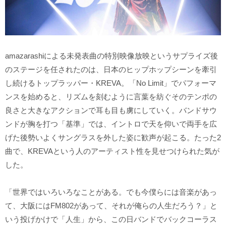
amazarashiによる未発表曲の特別映像放映というサプライズ後
のステージを任されたのは、日本のヒップホップシーンを牽引
し続けるトップラッパー・KREVA。「No Limit」でパフォーマ
ンスを始めると、リズムを刻むように言葉を紡ぐそのテンポの
良さと大きなアクションで耳も目も虜にしていく。バンドサウ
ンドが胸を打つ「基準」では、イントロで天を仰いで両手を広
げた後勢いよくサングラスを外した姿に歓声が起こる。たった2
曲で、KREVAという人のアーティスト性を見せつけられた気が
した。
「世界ではいろいろなことがある。でも今僕らには音楽があっ
て、大阪にはFM802があって、それが俺らの人生だろう？」と
いう投げかけで「人生」から、この日バンドでバックコーラス