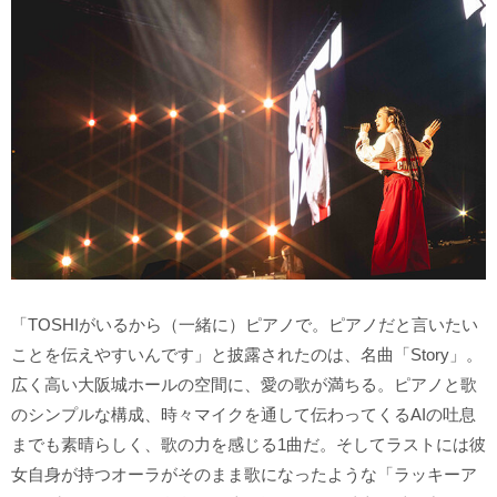
「TOSHIがいるから（一緒に）ピアノで。ピアノだと言いたい
ことを伝えやすいんです」と披露されたのは、名曲「Story」。
広く高い大阪城ホールの空間に、愛の歌が満ちる。ピアノと歌
のシンプルな構成、時々マイクを通して伝わってくるAIの吐息
までも素晴らしく、歌の力を感じる1曲だ。そしてラストには彼
女自身が持つオーラがそのまま歌になったような「ラッキーア