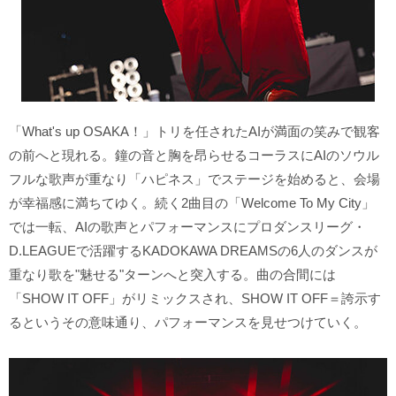
「What's up OSAKA！」トリを任されたAIが満面の笑みで観客
の前へと現れる。鐘の音と胸を昂らせるコーラスにAIのソウル
フルな歌声が重なり「ハピネス」でステージを始めると、会場
が幸福感に満ちてゆく。続く2曲目の「Welcome To My City」
では一転、AIの歌声とパフォーマンスにプロダンスリーグ・
D.LEAGUEで活躍するKADOKAWA DREAMSの6人のダンスが
重なり歌を"魅せる"ターンへと突入する。曲の合間には
「SHOW IT OFF」がリミックスされ、SHOW IT OFF＝誇示す
るというその意味通り、パフォーマンスを見せつけていく。