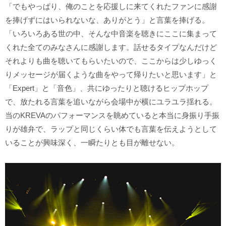
「でもやっぱり、俺のことを応援しに来てくれたファンに感謝
を捧げずにはいられないな、ありがとう」と言葉を捧げる。
「いろいろある世の中、そんな中音楽を聴きにここに集まって
くれた全てのみなさんに感謝します。話せるタイプなんだけど
それよりも曲を聴いてもらいたいので、ここからは少しゆっく
りメッセージが届くような曲をやって帰りたいと思います」と
「Expert」と「音色」、共にゆったりと聴けるヒップホップ
で、放たれる言葉を追いながら会場中が横にユラユラ揺れる。
当のKREVAのパフォーマンスを眺めていると本当に身振り手振
りが雄弁で、ラップと同じくらい体でも言葉を伝えようとして
いることが興味深く、一瞬たりとも目が離せない。