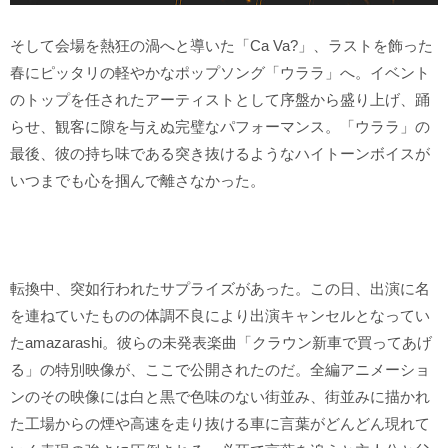
そして会場を熱狂の渦へと導いた「Ca Va?」、ラストを飾った
春にピッタリの軽やかなポップソング「ウララ」へ。イベント
のトップを任されたアーティストとして序盤から盛り上げ、踊
らせ、観客に隙を与えぬ完璧なパフォーマンス。「ウララ」の
最後、彼の持ち味である突き抜けるようなハイトーンボイスが
いつまでも心を掴んで離さなかった。
転換中、突如行われたサプライズがあった。この日、出演に名
を連ねていたものの体調不良により出演キャンセルとなってい
たamazarashi。彼らの未発表楽曲「クラウン新車で買ってあげ
る」の特別映像が、ここで公開されたのだ。全編アニメーショ
ンのその映像には白と黒で色味のない街並み、街並みに描かれ
た工場からの煙や高速を走り抜ける車に言葉がどんどん現れて