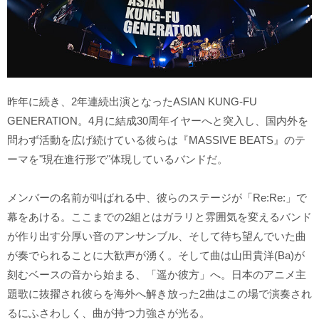
昨年に続き、2年連続出演となったASIAN KUNG-FU
GENERATION。4月に結成30周年イヤーへと突入し、国内外を
問わず活動を広げ続けている彼らは『MASSIVE BEATS』のテ
ーマを"現在進行形で"体現しているバンドだ。
メンバーの名前が叫ばれる中、彼らのステージが「Re:Re:」で
幕をあける。ここまでの2組とはガラリと雰囲気を変えるバンド
が作り出す分厚い音のアンサンブル、そして待ち望んでいた曲
が奏でられることに大歓声が湧く。そして曲は山田貴洋(Ba)が
刻むベースの音から始まる、「遥か彼方」へ。日本のアニメ主
題歌に抜擢され彼らを海外へ解き放った2曲はこの場で演奏され
るにふさわしく、曲が持つ力強さが光る。