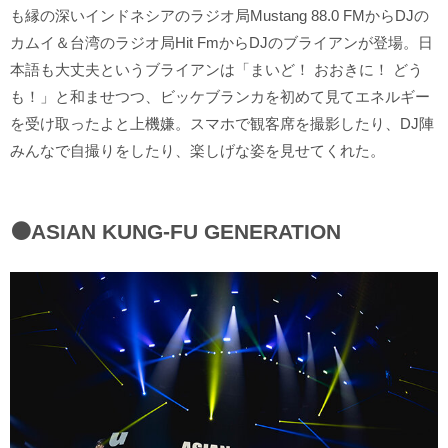
も縁の深いインドネシアのラジオ局Mustang 88.0 FMからDJの
カムイ＆台湾のラジオ局Hit FmからDJのブライアンが登場。日
本語も大丈夫というブライアンは「まいど！ おおきに！ どう
も！」と和ませつつ、ビッケブランカを初めて見てエネルギー
を受け取ったよと上機嫌。スマホで観客席を撮影したり、DJ陣
みんなで自撮りをしたり、楽しげな姿を見せてくれた。
⚫️ASIAN KUNG-FU GENERATION