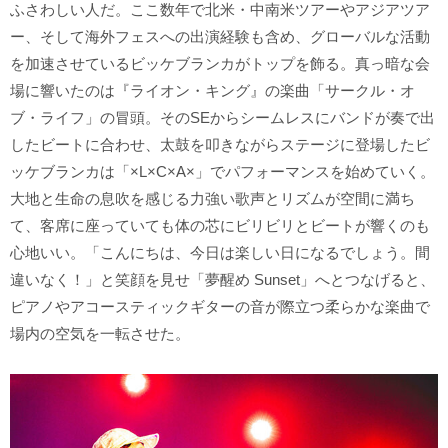
ふさわしい人だ。ここ数年で北米・中南米ツアーやアジアツア
ー、そして海外フェスへの出演経験も含め、グローバルな活動
を加速させているビッケブランカがトップを飾る。真っ暗な会
場に響いたのは『ライオン・キング』の楽曲「サークル・オ
ブ・ライフ」の冒頭。そのSEからシームレスにバンドが奏で出
したビートに合わせ、太鼓を叩きながらステージに登場したビ
ッケブランカは「×L×C×A×」でパフォーマンスを始めていく。
大地と生命の息吹を感じる力強い歌声とリズムが空間に満ち
て、客席に座っていても体の芯にビリビリとビートが響くのも
心地いい。「こんにちは、今日は楽しい日になるでしょう。間
違いなく！」と笑顔を見せ「夢醒め Sunset」へとつなげると、
ピアノやアコースティックギターの音が際立つ柔らかな楽曲で
場内の空気を一転させた。