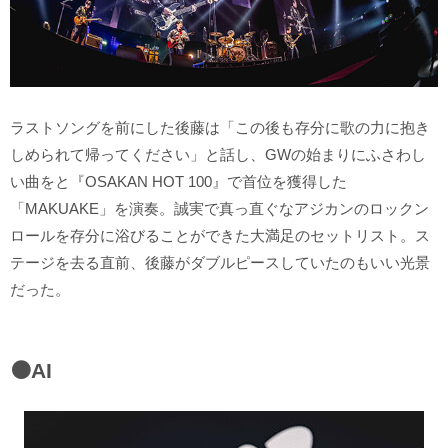
ラストソングを前にした後藤は「この後も存分に歌の力に抱き
しめられて帰ってください」と話し、GWの始まりにふさわし
い曲をと『OSAKAN HOT 100』で首位を獲得した
「MAKUAKE」を演奏。誠実で真っ直ぐなアジカンのロックン
ロールを存分に浴びることができた大満足のセットリスト。ス
テージを去る直前、後藤がダブルピースしていたのもいい光景
だった。
⚫️AI