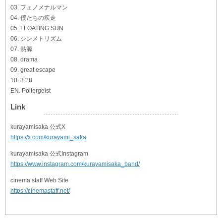
03. フェノメナルマン
04. 僕たちの疾走
05. FLOATING SUN
06. シンメトリズム
07. 熱源
08. drama
09. great escape
10. 3.28
EN. Poltergeist
Link
kurayamisaka 公式X
https://x.com/kurayami_saka
kurayamisaka 公式Instagram
https://www.instagram.com/kurayamisaka_band/
cinema staff Web Site
https://cinemastaff.net/