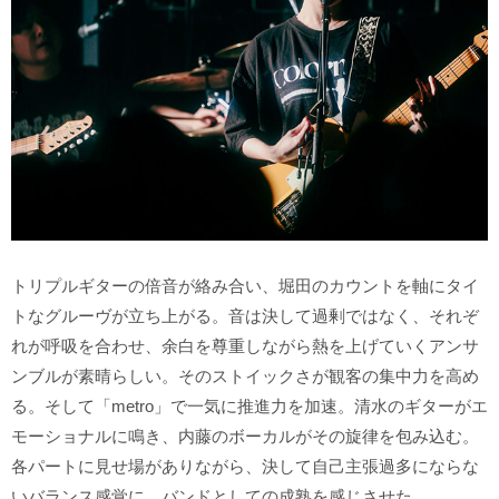
トリプルギターの倍音が絡み合い、堀田のカウントを軸にタイ
トなグルーヴが立ち上がる。音は決して過剰ではなく、それぞ
れが呼吸を合わせ、余白を尊重しながら熱を上げていくアンサ
ンブルが素晴らしい。そのストイックさが観客の集中力を高め
る。そして「metro」で一気に推進力を加速。清水のギターがエ
モーショナルに鳴き、内藤のボーカルがその旋律を包み込む。
各パートに見せ場がありながら、決して自己主張過多にならな
いバランス感覚に、バンドとしての成熟を感じさせた。