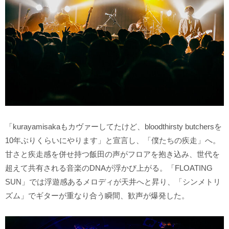
「kurayamisakaもカヴァーしてたけど、bloodthirsty butchersを
10年ぶりくらいにやります」と宣言し、「僕たちの疾走」へ。
甘さと疾走感を併せ持つ飯田の声がフロアを抱き込み、世代を
超えて共有される音楽のDNAが浮かび上がる。「FLOATING
SUN」では浮遊感あるメロディが天井へと昇り、「シンメトリ
ズム」でギターが重なり合う瞬間、歓声が爆発した。