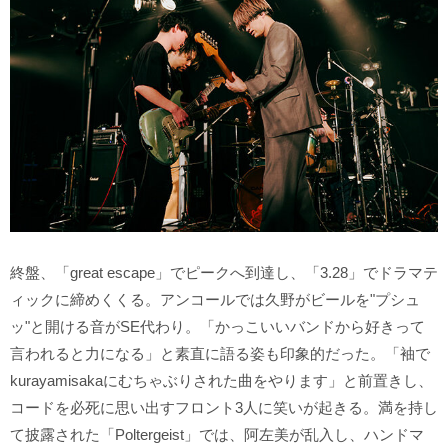
終盤、「great escape」でピークへ到達し、「3.28」でドラマテ
ィックに締めくくる。アンコールでは久野がビールを"プシュ
ッ"と開ける音がSE代わり。「かっこいいバンドから好きって
言われると力になる」と素直に語る姿も印象的だった。「袖で
kurayamisakaにむちゃぶりされた曲をやります」と前置きし、
コードを必死に思い出すフロント3人に笑いが起きる。満を持し
て披露された「Poltergeist」では、阿左美が乱入し、ハンドマ