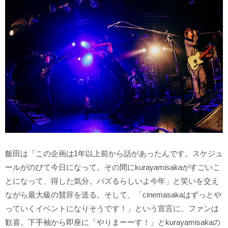
飯田は「この企画は1年以上前から話があったんです。スケジュ
ールがのびて今日になって。その間にkurayamisakaがすごいこ
とになって、得した気分。バズるらしいよ今年」と笑いを交え
ながら最大級の賛辞を送る。そして、「cinemasakaはずっとや
っていくイベントになりそうです！」という宣言に、ファンは
歓喜。下手袖から即座に「やりまーーす！」とkurayamisakaの