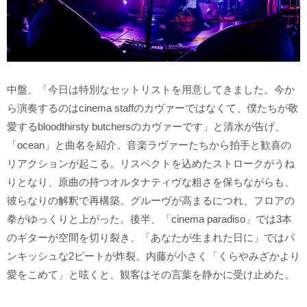
中盤、「今日は特別なセットリストを用意してきました。今か
ら演奏するのはcinema staffのカヴァーではなくて、僕たちが敬
愛するbloodthirsty butchersのカヴァーです」と清水が告げ、
「ocean」と曲名を紹介。音楽ラヴァーたちから拍手と歓喜の
リアクションが起こる。リスペクトを込めたストロークがうね
りとなり、原曲の持つオルタナティヴな粗さを保ちながらも、
彼らなりの解釈で再構築。グルーヴが高まるにつれ、フロアの
拳がゆっくりと上がった。後半、「cinema paradiso」では3本
のギターが空間を切り裂き、「あなたが生まれた日に」ではパ
ンキッシュな2ビートが炸裂。内藤が小さく「くらやみざかより
愛をこめて」と呟くと、観客はその言葉を静かに受け止めた。