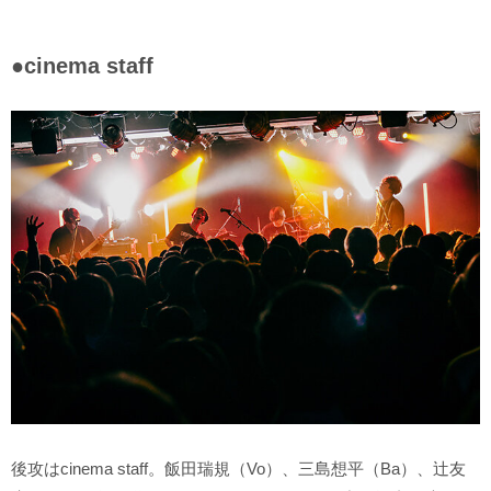
●cinema staff
後攻はcinema staff。飯田瑞規（Vo）、三島想平（Ba）、辻友