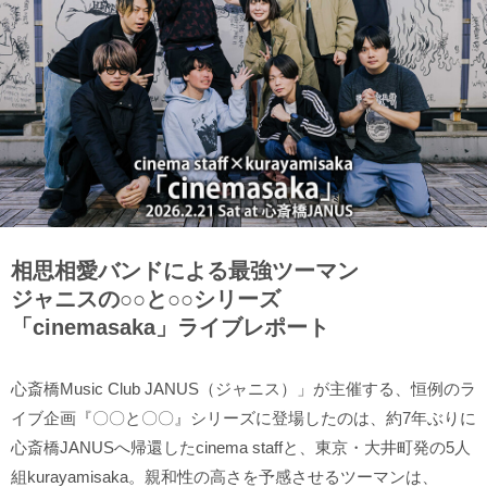
相思相愛バンドによる最強ツーマン
ジャニスの○○と○○シリーズ
「cinemasaka」ライブレポート
心斎橋Music Club JANUS（ジャニス）」が主催する、恒例のラ
イブ企画『〇〇と〇〇』シリーズに登場したのは、約7年ぶりに
心斎橋JANUSへ帰還したcinema staffと、東京・大井町発の5人
組kurayamisaka。親和性の高さを予感させるツーマンは、