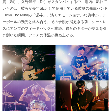
貴（Gt）、久野洋平（Dr）がスタンバイする中、場内に流れて
いたのは、彼らが長年SEとして使用している岐阜の先輩バンド
Climb The Mindの「泥棒」。淡くエモーショナルな旋律がミラ
ーボールの残光と絡み合う。その余韻が消えきる前、シームレ
スにアンプのフィードバックへ接続。轟音のギターが空気を引
き裂いた瞬間、フロアの体温が跳ね上がる。