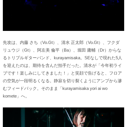
先攻は、内藤 さち（Vo.Gt）、清水 正太郎（Vo.Gt）、フクダ
リュウジ（Gt）、阿左美 倫平（Ba）、堀田 庸輔（Dr）からな
るトリプルギターバンド、kurayamisaka。SEなしで現れた5人
を迎えたのは、期待を含んだ拍手だった。清水が「今年初ライ
ブです！楽しみにしてきました！」と笑顔で告げると、フロア
の空気が一段明るくなる。静寂を切り裂くようにアンプから滲
むフィードバック。そのまま「kurayamisaka yori ai wo
komete」へ。