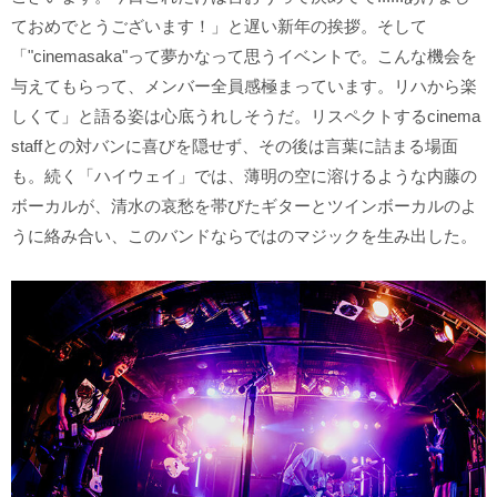
ておめでとうございます！」と遅い新年の挨拶。そして
「"cinemasaka"って夢かなって思うイベントで。こんな機会を
与えてもらって、メンバー全員感極まっています。リハから楽
しくて」と語る姿は心底うれしそうだ。リスペクトするcinema
staffとの対バンに喜びを隠せず、その後は言葉に詰まる場面
も。続く「ハイウェイ」では、薄明の空に溶けるような内藤の
ボーカルが、清水の哀愁を帯びたギターとツインボーカルのよ
うに絡み合い、このバンドならではのマジックを生み出した。