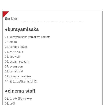
Set List
●kurayamisaka
01. kurayamisaka yori ai wo komete
02. metro
03. sunday driver
04. ハイウェイ
05. farewell
06. ocean（cover）
07. evergreen
08. curtain call
09. cinema paradiso
10. あなたが生まれた日に
●cinema staff
01. 白い砂漠のマーチ
02. 火傷