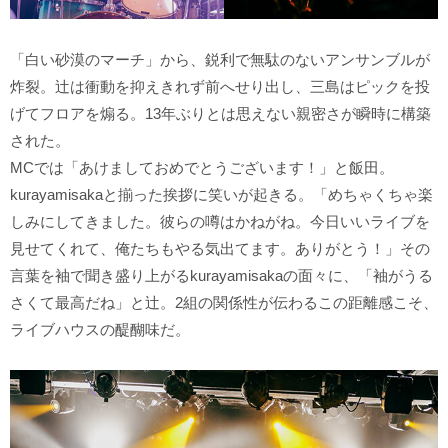
「白い砂漠のマーチ」から、鋭利で無駄のないアンサンブルが
炸裂。辻は衝動を抑えきれず前へせり出し、三島はピックを投
げてフロアを煽る。13年ぶりとは思えない親密さが瞬時に構築
された。
MCでは「あけましておめでとうございます！」と飯田。
kurayamisakaと揃った挨拶に笑いが起きる。「めちゃくちゃ楽
しみにしてきました。彼らの噂はかねがね。今日いいライブを
見せてくれて、俺たちもやる気出てます。ありがとう！」その
言葉を袖で聞き盛り上がるkurayamisakaの面々に、「袖がうる
さくて最高だね」と辻。2組の関係性が伝わるこの距離感こそ、
ライブハウスの醍醐味だ。