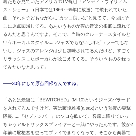
親たちが見ていたアメリカのTV番組『アンディ・ウィリアム
ス・ショー』（日本では1966～69年に放送）で歌われていた
曲。それを子どもながらに"カッコ良いな"と見てて、今回はそ
こに原点回帰してる。ああいうものが僕の音楽の根底に流れて
るんだと思うんですよ。そこで、当時のクルーナースタイルと
いうボーカルスタイル......ジャズでもないしポピュラーでもな
いし、ジャズのアレンジは少し加味されてるんだけど、すごく
リラックスしたボーカルが聴こえてくる。そういうものを録っ
てみたいなと思って」
――30年にして原点回帰なんですね。
「あとは最後に『BEWITCHED』(M-10)というジャズバラード
を入れてるんですけど、実は藤陵雅裕(a.sax)という熱帯の突撃
隊長......『セプテンバー』のソロを吹いて、客席に降りていっ
ちゃうアルトサックスプレイヤーと一緒にやったんです。彼が2
年前に脳梗塞を患ってプレイできなくなって、そこから楽器で