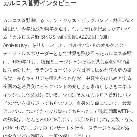
カルロス菅野インタビュー
カルロス菅野率いるラテン・ジャズ・ビッグバンド・熱帯JAZZ
楽団が、今年結成30周年を迎え、4月にそれを記念したアルバ
ム『カルロス菅野 SINGS! with 熱帯JAZZ楽団II 30th
Anniversary』をリリースした。サルサバンドのオルケスタ・
デ・ラ・ルスのリーダーとして世界を飛び回ったカルロス菅野
は、1995年10月、凄腕ミュージシャンたちと共に熱帯JAZZ楽
団を始動した。ラテンミュージックを日本に広めた立役者の彼
らは、長きキャリアを積んだ今もなお、中高生をはじめとする
全国の老若男女にビッグバンドの楽しさと素晴らしさをエネル
ギッシュに伝え続けている。今回はそんなカルロス菅野にバン
ドの歴史を振り返ってもらいつつ、自身の使命について、最新
アルバムについてたっぷり語ってもらった。ぴあ関西版WEBへ
の登場は、なんと2015年9月ぶり。11月22日(土)には大阪・なん
ばHatchで久しぶりのコンサートを行う。ステージと客席が溶
け合うほどの熱狂を、一度体感してほしい。