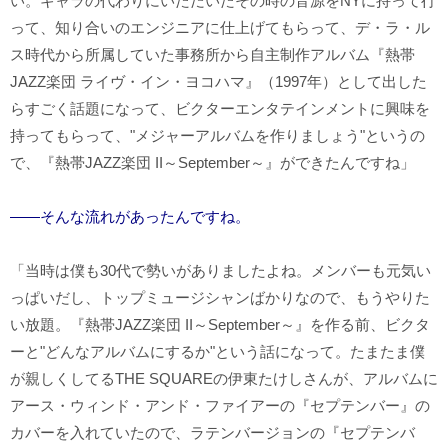
い。ギャラの代わりにいただいたその時の音源をNYに持って行
って、知り合いのエンジニアに仕上げてもらって、デ・ラ・ル
ス時代から所属していた事務所から自主制作アルバム『熱帯
JAZZ楽団 ライヴ・イン・ヨコハマ』（1997年）として出した
らすごく話題になって、ビクターエンタテインメントに興味を
持ってもらって、"メジャーアルバムを作りましょう"というの
で、『熱帯JAZZ楽団 II～September～』ができたんですね」
――そんな流れがあったんですね。
「当時は僕も30代で勢いがありましたよね。メンバーも元気い
っぱいだし、トップミュージシャンばかりなので、もうやりた
い放題。『熱帯JAZZ楽団 II～September～』を作る前、ビクタ
ーと"どんなアルバムにするか"という話になって。たまたま僕
が親しくしてるTHE SQUAREの伊東たけしさんが、アルバムに
アース・ウィンド・アンド・ファイアーの『セプテンバー』の
カバーを入れていたので、ラテンバージョンの『セプテンバ