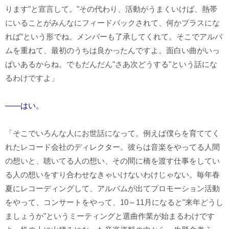
ります"と宣言して。"その代わり、活動がうまくいけば、熱帯
にいることがみんなにフィードバックされて、何かプラスにな
れば"という形でね。メンバーも了承してくれて。そこでアルバ
ムを重ねて、最初のうちは良かったんですよ。面白い曲がいっ
ぱいあるからね。でもだんだん"さあ次どうする"という話にな
るわけですよ」
――はい。
「そこでいろんな人にお世話になって。例えば僕らを育ててく
れたレコード会社のディレクター。彼らは音楽をやってる人間
の想いと、聴いてる人の想い、その間に橋を渡す仕事をしてい
る人の想いをすり合わせなきゃいけないわけじゃない。毎年春
夏にレコーディングして、アルバムが出てプロモーション活動
をやって、コンサートをやって、10～11月になると"来年どうし
ましょうか"というミーティングと選曲作業が始まるわけです