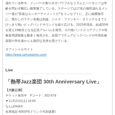
溢れている昨今、メンバーが創り出すパワフルなリズムとハーモニーは年
齢を問わず幅広い観客魅了している。ステージでは17名の個性溢れるメン
バー達が“音楽はエンターテイメントだ!”をコンセプトに、正に縦横無尽
に、懐かしのラテン名曲は勿論、ジャズ・ファンキー・オリジナルまでと
びっきり熱いビッグバンドサウンドを繰り広げる。2025年現在、結成30年
を迎え19枚目となる記念アルバムを発売。その他バンドスコアブックや吹
奏楽用譜面集も数多く発売され、全国アマチュアビッグバンドや中高吹奏
楽部の学生達からも熱烈な支持を受けている。
オフィシャルサイト
https://www.carloskanno.com/
Live
「熱帯Jazz楽団 30th Anniversary Live」
【大阪公演】
チケット発売中 Pコード：302-678
▼11月22日(土) 16:00
なんばHatch
全席指定-8000円(ドリンク代別途要)