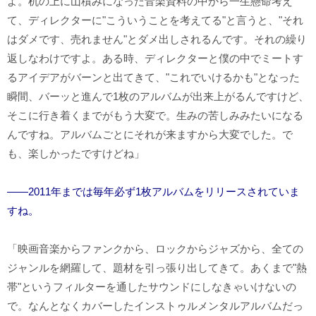
よ。机の上に山積みになった音楽資料の中から一生懸命考え
て、ディレクターに"こういうことを考えてる"と言うと、"それ
はダメです、売れません"とダメ出しされるんです。それの繰り
返しなわけですよ。ある時、ディレクターと僕の中でミートす
るアイデアがバーンと出てきて、"これでいけるかも"となった
瞬間、バーッと進んで1枚のアルバムが出来上がるんですけど、
そこに行き着くまでがもう大変で。生みの苦しみみたいになる
んですね。アルバムごとにそれが来ますから大変でした。で
も、楽しかったですけどね」
――2011年までは毎年必ず1枚アルバムをリリースされていま
すね。
「映画音楽からファンクから、ロックからジャズから、全ての
ジャンルを網羅して、題材を引っ張り出してきて。あくまで"熱
帯"というフィルターを通したサウンドにしなきゃいけないの
で。なんとなくカバーしたインストゥルメンタルアルバムだっ