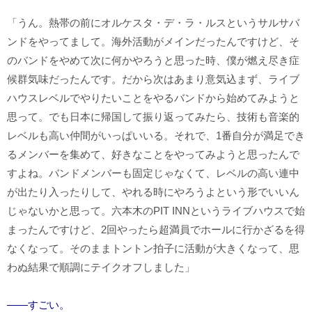
「うん。熱帯の前にオルケスタ・デ・ラ・ルスというサルサバ
ンドをやってまして。海外活動がメインだったんですけど、そ
のバンドをやめて次に何かやろうと思った時、僕が燃え尽き症
候群気味だったんです。だから次はあまり意気込まず、ライブ
ハウスレベルでやりたいことをやるバンドから始めてみようと
思って。でも日本に帰国して振り返ってみたら、技術も音楽的
レベルも高い仲間がいっぱいいる。それで、1番自分が満足でき
るメンバーを集めて、好きなことをやってみようと思ったんで
すよね。バンドメンバーも固定じゃなくて、レベルの高い連中
が出たり入ったりして、やれる時にやろうよという形でいいん
じゃないかと思って。六本木のPIT INNというライブハウスで始
まったんですけど、2回やったら超満員でホールに行かざるを得
なくなって。そのままトントン拍子に活動が大きくなって、思
わぬ結果で順調にテイクオフしました」
――すごい。