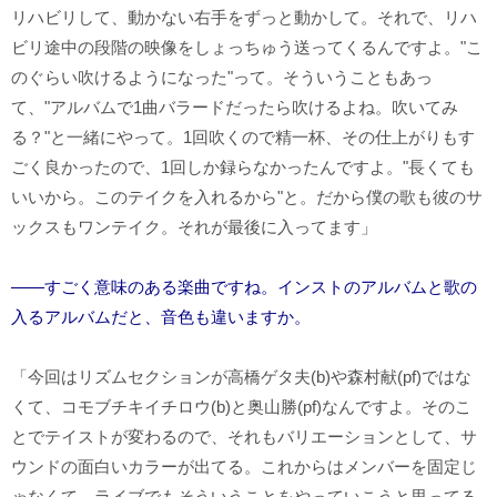
リハビリして、動かない右手をずっと動かして。それで、リハ
ビリ途中の段階の映像をしょっちゅう送ってくるんですよ。"こ
のぐらい吹けるようになった"って。そういうこともあっ
て、"アルバムで1曲バラードだったら吹けるよね。吹いてみ
る？"と一緒にやって。1回吹くので精一杯、その仕上がりもす
ごく良かったので、1回しか録らなかったんですよ。"長くても
いいから。このテイクを入れるから"と。だから僕の歌も彼のサ
ックスもワンテイク。それが最後に入ってます」
――すごく意味のある楽曲ですね。インストのアルバムと歌の
入るアルバムだと、音色も違いますか。
「今回はリズムセクションが高橋ゲタ夫(b)や森村献(pf)ではな
くて、コモブチキイチロウ(b)と奥山勝(pf)なんですよ。そのこ
とでテイストが変わるので、それもバリエーションとして、サ
ウンドの面白いカラーが出てる。これからはメンバーを固定じ
ゃなくて、ライブでもそういうことをやっていこうと思ってる