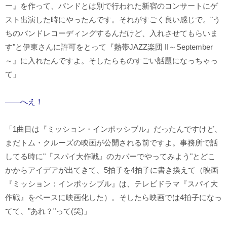
ー』を作って、バンドとは別で行われた新宿のコンサートにゲ
スト出演した時にやったんです。それがすごく良い感じで。"う
ちのバンドレコーディングするんだけど、入れさせてもらいま
す"と伊東さんに許可をとって『熱帯JAZZ楽団 II～September
～』に入れたんですよ。そしたらものすごい話題になっちゃっ
て」
――へえ！
「1曲目は『ミッション・インポッシブル』だったんですけど、
まだトム・クルーズの映画が公開される前ですよ。事務所で話
してる時に"『スパイ大作戦』のカバーでやってみよう"とどこ
かからアイデアが出てきて、5拍子を4拍子に書き換えて（映画
『ミッション：インポッシブル』は、テレビドラマ『スパイ大
作戦』をベースに映画化した）。そしたら映画では4拍子になっ
てて、"あれ？"って(笑)」