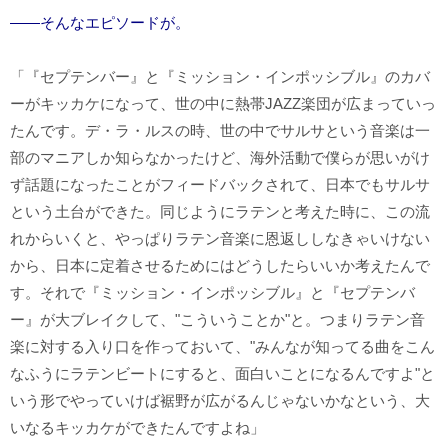
――そんなエピソードが。
「『セプテンバー』と『ミッション・インポッシブル』のカバ
ーがキッカケになって、世の中に熱帯JAZZ楽団が広まっていっ
たんです。デ・ラ・ルスの時、世の中でサルサという音楽は一
部のマニアしか知らなかったけど、海外活動で僕らが思いがけ
ず話題になったことがフィードバックされて、日本でもサルサ
という土台ができた。同じようにラテンと考えた時に、この流
れからいくと、やっぱりラテン音楽に恩返ししなきゃいけない
から、日本に定着させるためにはどうしたらいいか考えたんで
す。それで『ミッション・インポッシブル』と『セプテンバ
ー』が大ブレイクして、"こういうことか"と。つまりラテン音
楽に対する入り口を作っておいて、"みんなが知ってる曲をこん
なふうにラテンビートにすると、面白いことになるんですよ"と
いう形でやっていけば裾野が広がるんじゃないかなという、大
いなるキッカケができたんですよね」