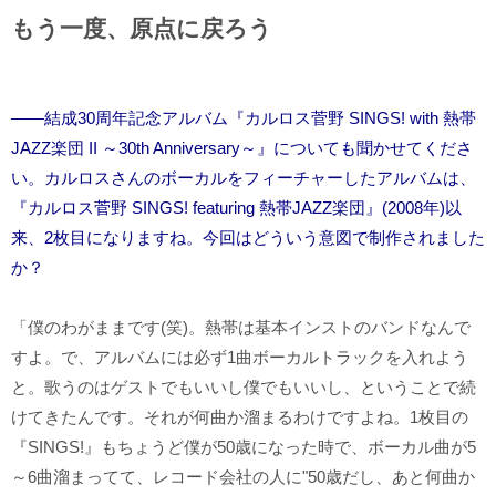
もう一度、原点に戻ろう
――結成30周年記念アルバム『カルロス菅野 SINGS! with 熱帯
JAZZ楽団 II ～30th Anniversary～』についても聞かせてくださ
い。カルロスさんのボーカルをフィーチャーしたアルバムは、
『カルロス菅野 SINGS! featuring 熱帯JAZZ楽団』(2008年)以
来、2枚目になりますね。今回はどういう意図で制作されました
か？
「僕のわがままです(笑)。熱帯は基本インストのバンドなんで
すよ。で、アルバムには必ず1曲ボーカルトラックを入れよう
と。歌うのはゲストでもいいし僕でもいいし、ということで続
けてきたんです。それが何曲か溜まるわけですよね。1枚目の
『SINGS!』もちょうど僕が50歳になった時で、ボーカル曲が5
～6曲溜まってて、レコード会社の人に"50歳だし、あと何曲か