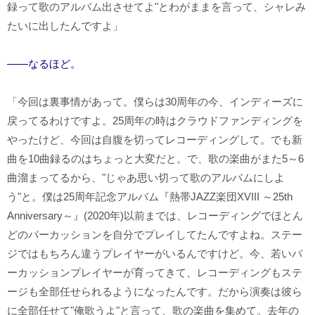
録って歌のアルバム出させてよ"とわがままを言って、シャレみ
たいに出したんですよ」
――なるほど。
「今回は裏事情があって。僕らは30周年の今、インディーズに
戻ってるわけですよ。25周年の時はクラウドファンディングを
やったけど、今回は自腹を切ってレコーディングして。でも新
曲を10曲録るのはちょっと大変だと。で、歌の楽曲がまた5～6
曲溜まってるから、"じゃあ思い切って歌のアルバムにしよ
う"と。僕は25周年記念アルバム『熱帯JAZZ楽団XVIII ～25th
Anniversary～』(2020年)以前までは、レコーディングでほとん
どのパーカッションを自分でプレイしてたんですよね。ステー
ジではもちろん違うプレイヤーがいるんですけど。今、若いパ
ーカッションプレイヤーが育ってきて、レコーディングもステ
ージも全部任せられるようになったんです。だから演奏は彼ら
に全部任せて"俺歌うよ"と言って、歌の楽曲を集めて。去年の