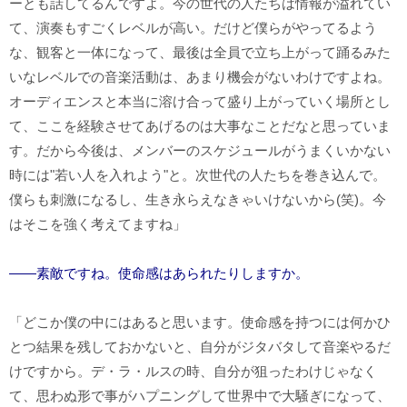
ーとも話してるんですよ。今の世代の人たちは情報が溢れてい
て、演奏もすごくレベルが高い。だけど僕らがやってるよう
な、観客と一体になって、最後は全員で立ち上がって踊るみた
いなレベルでの音楽活動は、あまり機会がないわけですよね。
オーディエンスと本当に溶け合って盛り上がっていく場所とし
て、ここを経験させてあげるのは大事なことだなと思っていま
す。だから今後は、メンバーのスケジュールがうまくいかない
時には"若い人を入れよう"と。次世代の人たちを巻き込んで。
僕らも刺激になるし、生き永らえなきゃいけないから(笑)。今
はそこを強く考えてますね」
――素敵ですね。使命感はあられたりしますか。
「どこか僕の中にはあると思います。使命感を持つには何かひ
とつ結果を残しておかないと、自分がジタバタして音楽やるだ
けですから。デ・ラ・ルスの時、自分が狙ったわけじゃなく
て、思わぬ形で事がハプニングして世界中で大騒ぎになって、