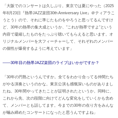
「大阪でのコンサートは久しぶり。東京では夏にやった（2025
年8月23日『熱帯JAZZ楽団30th Anniversary Live』＠ティアラこ
うとう）ので、それに準じたものをやろうと思ってるんですけ
ど、30年の熱帯の集大成というか、"これが熱帯ですよ"という
内容で凝縮したものをたっぷり聴いてもらえると思います。オ
リジナルメンバーを大フィーチャーして、それぞれのメンバー
の個性が爆発するように考えています」
――30年目の熱帯JAZZ楽団のライブはいかがですか？
「30年の円熟というんですか。全てをわかり合ってる仲間たち
がやる演奏というのかな。東京公演も感慨深いものがありまし
たね。30年間やってきたことが証明されたというか。同時に、
これから先、次の段階に向けてどんな変化をしていくかも含め
て、メンバーとも話してます。今までの30年の在り方をみんな
が噛み締めたコンサートになったと思うんですよね」