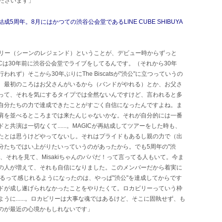
ださいます」
周年。8月にはかつての渋谷公会堂であるLINE CUBE SHIBUYA
リー（シーンのレジェンド）ということが、デビュー時からずっと
AGICは30年前に渋谷公会堂でライブをしてるんです。（それから30年
ず）そこから30年ぶりにThe Biscatsが"渋公"に立つっていうの
。最初のころはお父さんがいるから（バンドがやれる）とか、お父さ
って、それを気にするタイプでは全然ないんですけど、言われると多
自分たちの力で達成できたことがすごく自信になったんですよね。ま
肩を並べるところまでは来たんじゃないかな。それが自分的には一番
共演は一切なくて......。MAGICが再結成してツアーをした時も、
たとは思うけどやってないし。それはプライドもあるし親の力で（出
分たちではい上がりたいっていうのがあったから。でも5周年の"渋
、それを見て、Misakiちゃんのパパだ！って言ってる人もいて。今ま
の人が増えて、それも自信になりました。このメンバーだから着実に
できてるって感じれるようになったのは、やっぱ"渋公"を達成してからです
ドが成し遂げられなかったことをやりたくて。ロカビリーっていう枠
に......。ロカビリーは大事な魂ではあるけど、そこに固執せず、も
のが最近の心境かもしれないです」