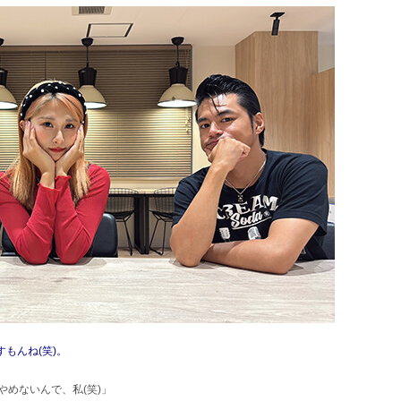
すもんね(笑)。
めないんで、私(笑)」