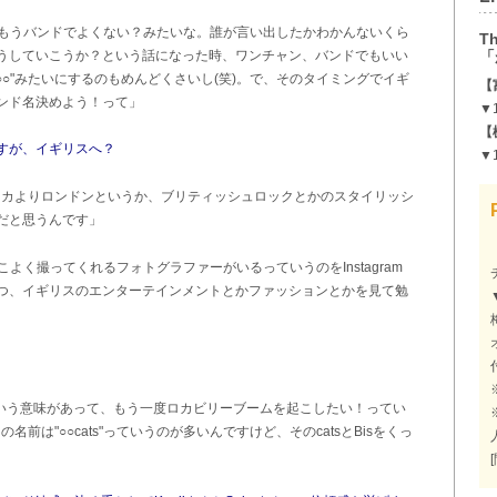
もうバンドでよくない？みたいな。誰が言い出したかわかんないくら
Th
うしていこうか？という話になった時、ワンチャン、バンドでもいい
「
&○○"みたいにするのもめんどくさいし(笑)。で、そのタイミングでイギ
【
ンド名決めよう！って」
▼1
【
すが、イギリスへ？
▼
リカよりロンドンというか、ブリティッシュロックとかのスタイリッシ
だと思うんです」
よく撮ってくれるフォトグラファーがいるっていうのをInstagram
つ、イギリスのエンターテインメントとかファッションとかを見て勉
ていう意味があって、もう一度ロカビリーブームを起こしたい！ってい
前は"○○cats"っていうのが多いんですけど、そのcatsとBisをくっ