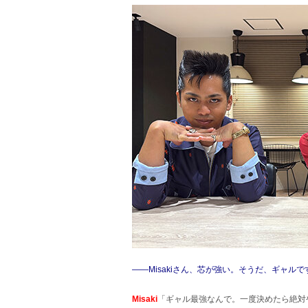
――Misakiさん、芯が強い。そうだ、ギャルで
Misaki
「ギャル最強なんで。一度決めたら絶対や