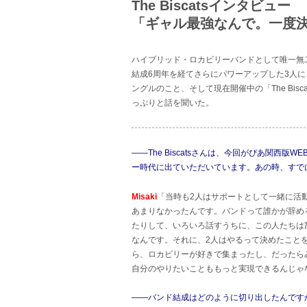
The Biscatsインタビュー
「ギャル最強なんで。一度決
ハイブリッド・ロカビリーバンドとして唯一無二の
結成6周年を経てさらにパワーアップした3人に
ングルのこと、そして現在開催中の「The Bisc
っぷりと話を聞いた。
――The Biscatsさんは、今回がぴあ関西版W
ー時代に出ていただいています。あの時、すで
Misaki
「当時も2人はサポートとして一緒に活
あまりなかったんです。バンドって誰かが辞め
たりして、いろいろ話すうちに、この人たちは辞める
なんです。それに、2人はやるって決めたことを中
ら、ロカビリーが好きで集まったし、だったら
自分のやりたいことももっと実現できるんじゃ
――バンド結成はどのように切り出したんです