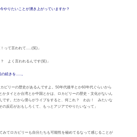
んは、今やりたいことが湧き上がっていますか？
言われて......(笑)」
？ よく言われるんです(笑)」
きを......。
カビリーの歴史があるんですよ。50年代後半とか60年代ぐらいから
とかタイとか台湾とか中国とかは、ロカビリーの歴史・文化がないん
んです。だから僕らがライブをすると、何これ？ わお！ みたいな
その反応がおもしろくて、もっとアジアでやりたいなって」
ってみてロカビリーも自分たちも可能性を秘めてるなって感じることが