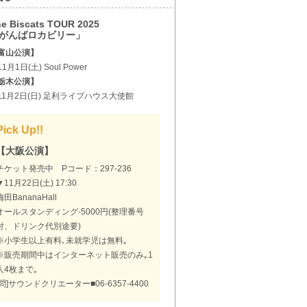
e Biscats TOUR 2025
がんばロカビリー」
富山公演】
1月1日(土) Soul Power
栃木公演】
11月2日(日) 足利ライブハウス大使館
Pick Up!!
【大阪公演】
チケット発売中 Pコード：297-236
▼11月22日(土) 17:30
梅田BananaHall
オールスタンディング-5000円(整理番号
付、ドリンク代別途要)
※小学生以上有料､未就学児は無料｡
※販売期間中はインターネット販売のみ｡1
人4枚まで｡
[問]サウンドクリエーター■06-6357-4400