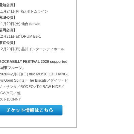
愛知公演】
11月24日(月･祝) ボトムライン
宮城公演】
1月29日(土) 仙台 darwin
福岡公演】
2月21日(日) DRUM Be-1
東京公演】
12月29日(月) 品川インターシティホール
OCKABILLY FESTIVAL 2026 supported
y 城東フルーツ』
026年2月8日(日) duo MUSIC EXCHANGE
演]Good Spirits／The Biscats／ダイヤ・ピ
ノ・サンタ／RODEO／DJ RAW-HIDE／
IGA(MC)／他
ゲスト]CONNY