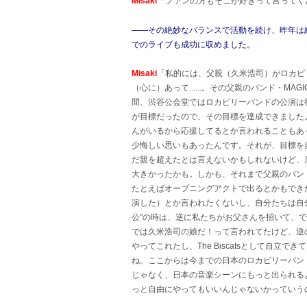
Misaki
「ファンの方もそこが好きって言ってく
――その絶妙なバランスで活動を続け、昨年は結成5
でのライブも成功に収めました。
Misaki
「私的には、父親（久米浩司）がロカビ
（心に）あって......。その父親のバンド・M
間、渋谷公会堂ではロカビリーバンドの公演は行われ
が目標だったので、その目標を達成できました
んがいるから応援してるとか言われることもあ
少悔しい思いもあったんです。それが、目標を
だ親を超えたとは言えないかもしれないけど、
大きかったかも。しかも、それまで父親のバンドと
たとえばオープニングアクトで出るとかもでき
演した）とか言われたくないし、自分たちは自
公"の時は、逆に私たちがお父さんを招いて、で
では久米浩司の娘だ！って言われてたけど、逆
やってこれたし、The Biscatsとして自立
ね。ここからは今までの日本のロカビリーバン
じゃなく、日本の音楽シーンにもっと出られるよう
っと自由にやってもいいんじゃないかっていう