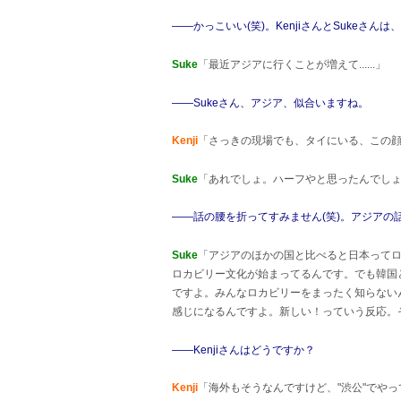
――かっこいい(笑)。KenjiさんとSukeさ
Suke
「最近アジアに行くことが増えて......」
――Sukeさん、アジア、似合いますね。
Kenji
「さっきの現場でも、タイにいる、この顔！って
Suke
「あれでしょ。ハーフやと思ったんでしょ
――話の腰を折ってすみません(笑)。アジアの話の続
Suke
「アジアのほかの国と比べると日本ってロ
ロカビリー文化が始まってるんです。でも韓国
ですよ。みんなロカビリーをまったく知らない
感じになるんですよ。新しい！っていう反応。
――Kenjiさんはどうですか？
Kenji
「海外もそうなんですけど、"渋公"でや