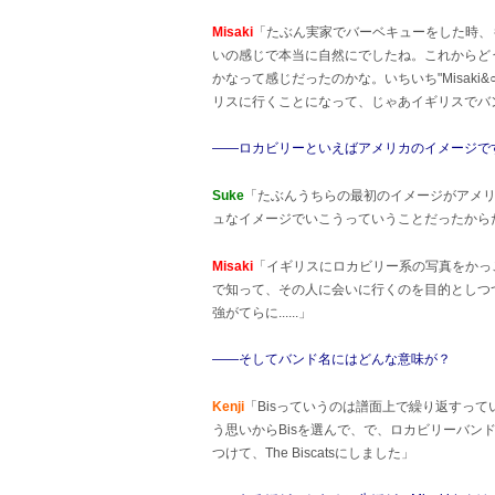
Misaki
「たぶん実家でバーベキューをした時、
いの感じで本当に自然にでしたね。これからど
かなって感じだったのかな。いちいち"Misaki
リスに行くことになって、じゃあイギリスでバ
――ロカビリーといえばアメリカのイメージで
Suke
「たぶんうちらの最初のイメージがアメ
ュなイメージでいこうっていうことだったから
Misaki
「イギリスにロカビリー系の写真をかっこ
で知って、その人に会いに行くのを目的としつ
強がてらに......」
――そしてバンド名にはどんな意味が？
Kenji
「Bisっていうのは譜面上で繰り返すっ
う思いからBisを選んで、で、ロカビリーバンドの名
つけて、The Biscatsにしました」