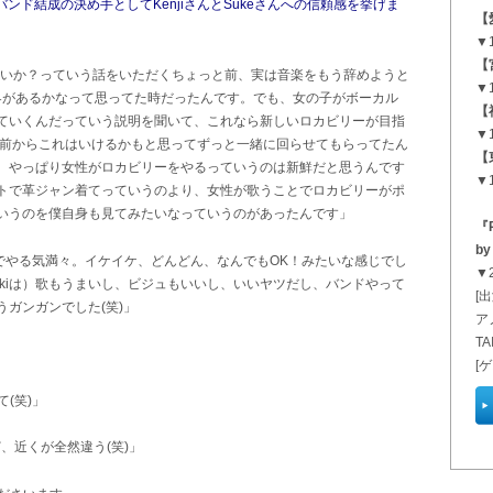
バンド結成の決め手としてKenjiさんとSukeさんへの信頼感を挙げま
【
▼
【
れないか？っていう話をいただくちょっと前、実は音楽をもう辞めようと
▼1
で限界があるかなって思ってた時だったんです。でも、女の子がボーカル
【
ていくんだっていう説明を聞いて、これなら新しいロカビリーが目指
▼1
sになる前からこれはいけるかもと思ってずっと一緒に回らせてもらってたん
【
。やっぱり女性がロカビリーをやるっていうのは新鮮だと思うんです
▼
トで革ジャン着てっていうのより、女性が歌うことでロカビリーがポ
いうのを僕自身も見てみたいなっていうのがあったんです」
『R
b
横でやる気満々。イケイケ、どんどん、なんでもOK！みたいな感じでし
▼2
sakiは）歌もうまいし、ビジュもいいし、いいヤツだし、バンドやって
[出
ガンガンでした(笑)」
ア
TA
[
(笑)」
、近くが全然違う(笑)」