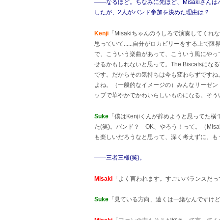
――なるほど。ちなみに先ほど、Misakiさんは
したが、2人がバンド参加を決めた理由は？
Kenji
「Misakiちゃんのうしろで演奏してく
思っていて......自分がロカビリーをする上
で、こういう楽曲があって、こういう風にやっ
せるかもしれないと思って。The Biscat
です。だからその気持ちは今も変わらずですね
よね。（一般的なイメージの）みんなリーゼン
ップで華やかでかわいらしいものになる。そう
Suke
「僕はKenjiくんが辞めようと思ってた
た(笑)。バンド？ OK、やろう！って。（Mi
も楽しいだろうなと思って、深く考えずに、もう
――三者三様(笑)。
Misaki
「よく言われます。すごいバランスだって
Suke
「見ている方向、遠くは一緒なんですけど