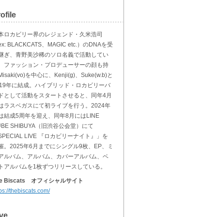
ofile
本ロカビリー界のレジェンド・久米浩司
x: BLACKCATS、MAGIC etc.）のDNAを受
継ぎ、青野美沙稀のソロ名義で活動してい
、ファッション・プロデューサーの顔も持
isaki(vo)を中心に、Kenji(g)、Suke(w.b)と
019年に結成。ハイブリッド・ロカビリーバ
ドとして活動をスタートさせると、同年4月
はラスベガスにて初ライブを行う。2024年
は結成5周年を迎え、同年8月にはLINE
UBE SHIBUYA（旧渋谷公会堂）にて
SPECIAL LIVE 『ロカビリーナイト』」を
催。2025年6月までにシングル9枚、EP、ミ
アルバム、アルバム、カバーアルバム、ベ
トアルバムを1枚ずつリリースしている。
he Biscats オフィシャルサイト
ps://thebiscats.com/
ve