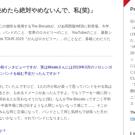
Pr
めたら絶対やめないんで、私(笑)」
日
個性を発揮するThe Biscatsが、ぴあ関西版WEBに初登場。今年、
（e
、バンドのこと、世界のロカビリーのこと、YouTubeのこと、最新シ
け
ats TOUR 2025『がんばロカビリー』」のことなど、多岐にわたりた
た
つM
2
ン
に
EB初インタビューですが、実はMisakiさんには2019年3月のソロシンガ
に
にバンドを組む予定だったんですか？
C
「
動していたんですけど、1人の方が気が楽って思ってバンドをやる気は
開
るとか、もめるイメージがあったんですよ。でもツアーを一緒に回っ
ニ
とか言わなそうだなと(笑)。なんかThe Biscatsってすごく平和
ス
途半場に投げ出すような人間じゃないなって感じて......。そこか
みんな同じ立場になって、バンドとして同じ気持ちで頑張った方が、
T
ないかなって。それでバンドになりました」
htt
か？
Li