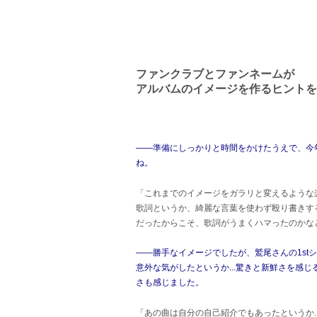
ファンクラブとファンネームが
アルバムのイメージを作るヒントを
――準備にしっかりと時間をかけたうえで、今
ね。
「これまでのイメージをガラリと変えるような
歌詞というか、綺麗な言葉を使わず殴り書きす
だったからこそ、歌詞がうまくハマったのかな
――勝手なイメージでしたが、鷲尾さんの1st
意外な気がしたというか...驚きと新鮮さを感
さも感じました。
「あの曲は自分の自己紹介でもあったというか..