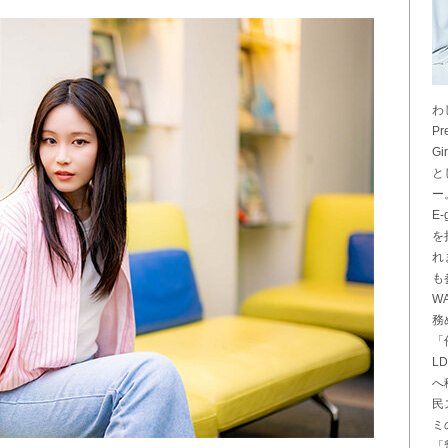
わ
Pr
G
と
ー
E
を
れ
も
W
務
「
L
へ
民
ミ
「鷲