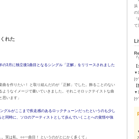
浜
の
「
て
くれた
Li
Re
「f
年の3月に独立後1曲目となるシングル「正解」をリリースされました
【
▼1
[
楽曲を作りたい！ と取り組んだのが「正解」でした。飾ることのない
【
るようなイメージで書いていきました。それこそロックテイストな曲
▼1
と思います」
[
シングルがここまで疾走感のあるロックチューンだったというのも少し
じると同時に、ソロのアーティストとして歩んでいくことへの覚悟や強
.。実は私、○○一曲目！ というのがとにかく多くて」