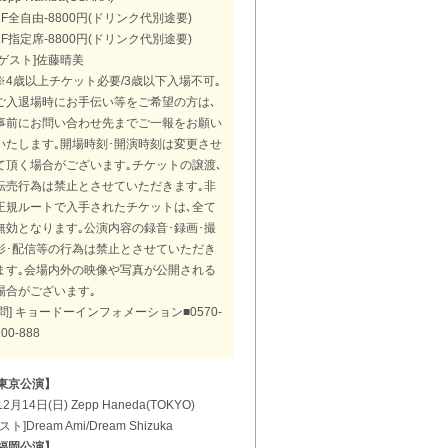
1F全自由-8800円(ドリンク代別途要)
2F指定席-8800円(ドリンク代別途要)
[ゲスト]佐藤晴美
※4歳以上チケット必要/3歳以下入場不可｡
ご入退場時にお手伝い等をご希望の方は､
事前にお問い合わせ先までご一報をお願い
いたします｡開場時刻･開演時刻は変更させ
て頂く場合がございます｡チケットの譲渡､
転売行為は禁止とさせていただきます｡非
正規ルートで入手されたチケットは､全て
無効となります｡公演内容の録音･録画･撮
影･配信等の行為は禁止とさせていただき
ます｡会場内外の映像や写真が公開される
場合がございます｡
[問] キョードーインフォメーション■0570-
200-888
東京公演】
2月14日(日) Zepp Haneda(TOKYO)
スト]Dream Ami/Dream Shizuka
福岡公演】