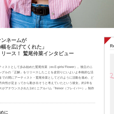
ァンネームが
R
の幅を広げてくれた」
リース！ 鷲尾伶菜インタビュー
ィストとして歩み始めた鷲尾伶菜（ex.E-girls/ Flower）。独立のニ
シングルの「正解」をリリースしたことを皮切りにいよいよ本格的な活
までの間にアーティスト・鷲尾伶菜としてどのように活動を進め、ど
方向性が定まってから動き出そうと考えていたという彼女。約1年を
アナウンスされた1stミニアルバム『freivor（フレイバー）』制作
。
めに