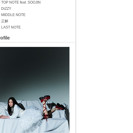
. TOP NOTE feat. SOOJIN
. DiZZY
. MIDDLE NOTE
. 正解
. LAST NOTE
ofile