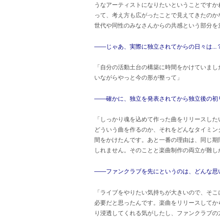
うなアーティストになりたいということですか
って、考え方も広がったことで見えてきたのか
世代や同性のみなさんからの共感という部分を
――じゃあ、実際に独立されてからの日々は...
「自分の活動土台の構築に時間をかけていまし
いながらやっと今の形が整って」
――確かに、独立を発表されてから独立後の初
「しっかり魂を込めて作った曲をリリースした
どういう曲を作るのか、それをどんなタイミン
間をかけたんです。あと一番の理由は、同じ期
しれません。そのことと楽曲制作の両立が難しか
――ファンクラブを先にというのは、どんな思
「ライブをやりたい気持ちが大きいので、そこ
必要だと思ったんです。楽曲をリリースしてか
り浸透してくれる気がしたし、ファンクラブの