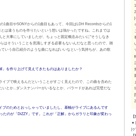
1曲目やSONYからの1曲目もあって、今回はLDH Recordsからの1
目とは違うものを作りたいという想いは強かったですね。これまでは
んと大事にしていましたが、ちょっと固定概念みたいに"そうしなき
からはそういうことを意識しすぎる必要もないんだなと思ったので、雑
"っていう自己紹介のような曲になればいいなという気持ちが、あの歌
解」を作り上げて見えてきたものはありましたか？
ライブで映えるんだということがすごく見えたので、この曲を含めた
いとか...ダンスナンバーがいるなとか、バラードがあれば完璧だな
イブのためとおっしゃっていましたし、基軸がライブにあるんです
ったのが「DiZZY」です。これが「正解」からガラリと印象が変わっ
【
▼1
[ゲ
【