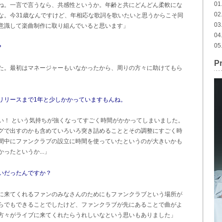
01
ね。一言で言うなら、共感性というか。年齢と共にどんどん柔軟にな
02
な。今31歳なんですけど、年相応な歌詞を歌いたいと思うからこそ同
03
意識して楽曲制作に取り組んでいると思います」
04
05
？
Pr
た。最初はマネージャーもいなかったから、周りの方々に助けてもら
リリースまで1年と少しかかっていますもんね。
い！ という気持ちが強くなってすごく時間がかかってしまいました。
グで出すのかも含めていろいろ突き詰めることとその調整にすごく時
間中にファンクラブの設立に時間を使っていたというのが大きいかも
ったというか...」
いだったんですか？
に来てくれるファンのみなさんのためにもファンクラブという場所が
らでもできることでしたけど、ファンクラブが先にあることで曲がよ
方々がライブに来てくれたらうれしいなという思いもありました」