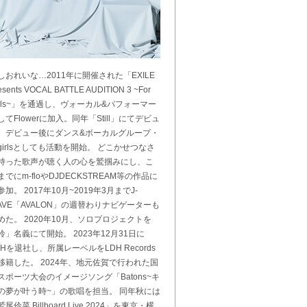
しおれいな…2011年に開催された「EXILE
esents VOCAL BATTLE AUDITION 3 ~For
irls~」を通過し、ヴォーカル&パフォーマー
してFlowerに加入。同年「Still」にてデビュ
。デビュー後にダンス&ボーカルグループ・
-girlsとしても活動を開始。 どこかせつなさ
持った歌声が聴く人の心を鷲掴みにし、こ
までにm-floやDJDECKSTREAM等の作品に
参加。 2017年10月~2019年3月までJ-
AVE「AVALON」の週替わりナビゲーターも
めた。 2020年10月、ソロプロジェクトを
伶」名義にて開始。 2023年12月31日に
DHを退社し、所属レーベルをLDH Records
移籍した。 2024年、地元佐賀で行われた国
スポーツ大会のイメージソング「Batons~キ
の夢が叶う時~」の歌唱を担当。 同年秋には
尾伶菜 Billboard Live 2024」を東京・横