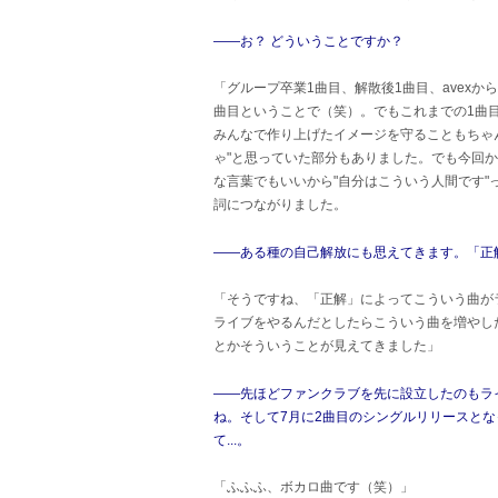
――お？ どういうことですか？
「グループ卒業1曲目、解散後1曲目、avexからの
曲目ということで（笑）。でもこれまでの1曲
みんなで作り上げたイメージを守ることもちゃ
ゃ"と思っていた部分もありました。でも今回
な言葉でもいいから"自分はこういう人間です
詞につながりました。
――ある種の自己解放にも思えてきます。「正
「そうですね、「正解」によってこういう曲が
ライブをやるんだとしたらこういう曲を増やした
とかそういうことが見えてきました」
――先ほどファンクラブを先に設立したのもラ
ね。そして7月に2曲目のシングルリリースとな
て...。
「ふふふ、ボカロ曲です（笑）」