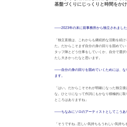
基盤づくりにじっくりと時間をかけ
――2023年の末に前事務所から独立されまし
「独立直後は、これからも継続的な活動を続け
た。だからこそまず自分の身の回りを固めてい
タッフ陣とどう仕事をしていくか、自分で選択
たし大きかったなと思います。
――自分の身の回りを固めていくためには、な
ます。
「はい。だからこそそれが明確になった独立後
な。ひとりになって作詞にもかなり積極的に取
ところはありますね」
――ちなみにソロのアーティストとしてこうあ
「そうですね...悲しい気持ちもうれしい気持