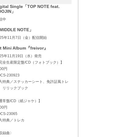
gital Single「TOP NOTE feat.
OOJIN」
信中
MIDDLE NOTE」
025年11月7日（金）配信開始
t Mini Album『freivor』
025年11月19日（水）発売
完全生産限定盤/CD（フォトブック）】
00円
CS-230923
入特典／ステッカーシート、免許証風トレ
、リリックブック
通常盤/CD（紙ジャケ）】
00円
CS-23065
入特典／トレカ
収録曲〉