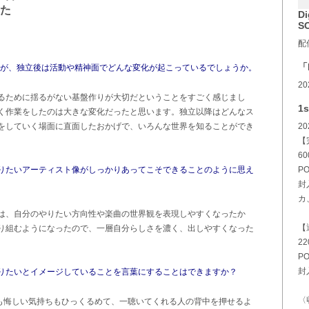
た
Di
S
配
「
たが、独立後は活動や精神面でどんな変化が起こっているでしょうか。
2
るために揺るがない基盤作りが大切だということをすごく感じまし
1s
く作業をしたのは大きな変化だったと思います。独立以降はどんなス
をしていく場面に直面したおかげで、いろんな世界を知ることができ
2
【
60
PO
りたいアーティスト像がしっかりあってこそできることのように思え
封
カ
は、自分のやりたい方向性や楽曲の世界観を表現しやすくなったか
【
り組むようになったので、一層自分らしさを濃く、出しやすくなった
22
PO
封
りたいとイメージしていることを言葉にすることはできますか？
〈
ちも悔しい気持ちもひっくるめて、一聴いてくれる人の背中を押せるよ