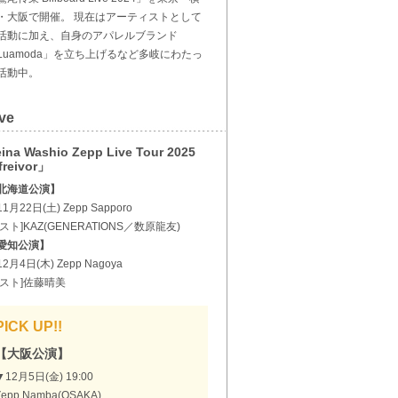
・大阪で開催。 現在はアーティストとして
活動に加え、自身のアパレルブランド
Luamoda」を立ち上げるなど多岐にわたっ
活動中。
ve
ina Washio Zepp Live Tour 2025
reivor」
北海道公演】
1月22日(土) Zepp Sapporo
ゲスト]KAZ(GENERATIONS／数原龍友)
愛知公演】
2月4日(木) Zepp Nagoya
ゲスト]佐藤晴美
PICK UP!!
【大阪公演】
▼12月5日(金) 19:00
Zepp Namba(OSAKA)