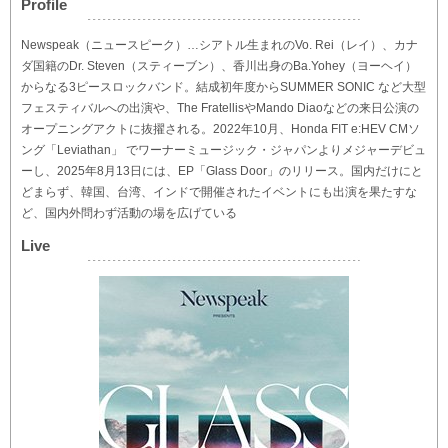
Profile
Newspeak（ニュースピーク）…シアトル生まれのVo. Rei（レイ）、カナ
ダ国籍のDr. Steven（スティーブン）、香川出身のBa.Yohey（ヨーヘイ）
からなる3ピースロックバンド。結成初年度からSUMMER SONIC など大型
フェスティバルへの出演や、The FratellisやMando Diaoなどの来日公演の
オープニングアクトに抜擢される。2022年10月、Honda FIT e:HEV CMソ
ング「Leviathan」 でワーナーミュージック・ジャパンよりメジャーデビュ
ーし、2025年8月13日には、EP「Glass Door」のリリース。国内だけにと
どまらず、韓国、台湾、インドで開催されたイベントにも出演を果たすな
ど、国内外問わず活動の場を広げている
Live