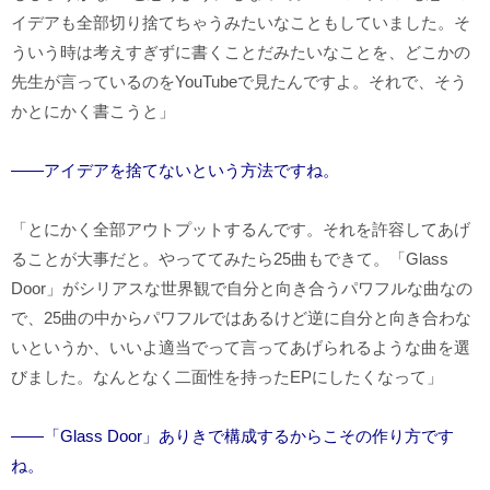
イデアも全部切り捨てちゃうみたいなこともしていました。そ
ういう時は考えすぎずに書くことだみたいなことを、どこかの
先生が言っているのを
YouTube
で見たんですよ。それで、そう
かとにかく書こうと」
――アイデアを捨てないという方法ですね。
「とにかく全部アウトプットするんです。それを許容してあげ
ることが大事だと。やっててみたら
25
曲もできて。「
Glass
Door
」がシリアスな世界観で自分と向き合うパワフルな曲なの
で、
25
曲の中からパワフルではあるけど逆に自分と向き合わな
いというか、いいよ適当でって言ってあげられるような曲を選
びました。なんとなく二面性を持った
EP
にしたくなって」
――「Glass Door」ありきで構成するからこその作り方です
ね。