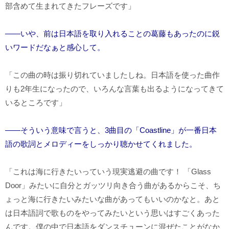
部含めて生まれてきたフレーズです」
――いや、前は日本語を取り入れることの葛藤もあったのに鋭
いワードだなぁと感心して。
「この曲の時は振り切れていましたしね。日本語を使った曲作
りも
2
年生になったので、いろんな言葉も出るようになってきて
いるところです」
――そういう意味で言うと、3曲目の「Coastline」が一番日本
語の歌詞とメロディーをしっかり聴かせてくれました。
「これは海に行きたいっていう現実逃避の曲です！ 「
Glass
Door
」みたいに自分とガッツリ向き合う曲があるからこそ、ち
ょっと海に行きたいみたいな曲があってもいいのかなと。あと
は日本語詞で歌ものをやってみたいという思いはすごくあった
んです。僕の中で日本語をダンスチューンに混ぜたことがなか