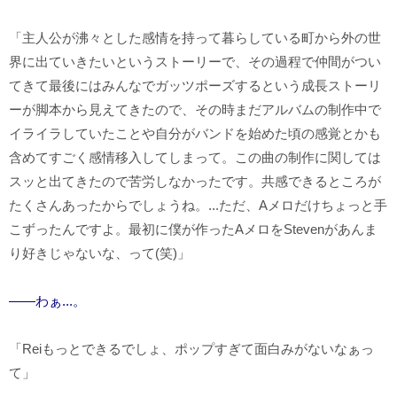
「主人公が沸々とした感情を持って暮らしている町から外の世
界に出ていきたいというストーリーで、その過程で仲間がつい
てきて最後にはみんなでガッツポーズするという成長ストーリ
ーが脚本から見えてきたので、その時まだアルバムの制作中で
イライラしていたことや自分がバンドを始めた頃の感覚とかも
含めてすごく感情移入してしまって。この曲の制作に関しては
スッと出てきたので苦労しなかったです。共感できるところが
たくさんあったからでしょうね。...ただ、
A
メロだけちょっと手
こずったんですよ。最初に僕が作った
A
メロを
Steven
があんま
り好きじゃないな、って(笑
)
」
――わぁ...。
「
Rei
もっとできるでしょ、ポップすぎて面白みがないなぁっ
て」