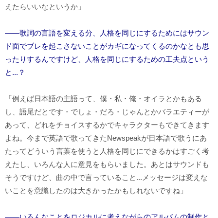
えたらいいなというか」
――歌詞の言語を変える分、人格を同じにするためにはサウン
ド面でブレを起こさないことがカギになってくるのかなとも思
ったりするんですけど、人格を同じにするための工夫点という
と...？
「例えば日本語の主語って、僕・私・俺・オイラとかもある
し、語尾だとです・でしょ・だろ・じゃんとかバラエティーが
あって、どれをチョイスするかでキャラクターもできてきます
よね。今まで英語で歌ってきた
Newspeak
が日本語で歌うにあ
たってどういう言葉を使うと人格を同じにできるかはすごく考
えたし、いろんな人に意見をもらいました。あとはサウンドも
そうですけど、曲の中で言っていること...メッセージは変えな
いことを意識したのは大きかったかもしれないですね」
――いろんなことをロジカルに考えながらのアルバムの制作と