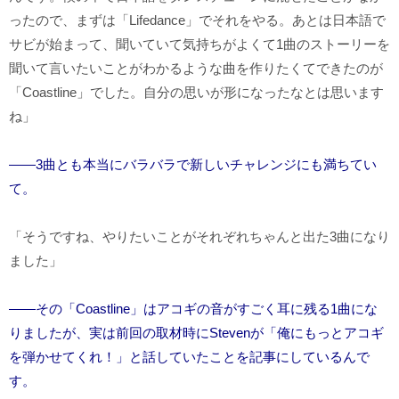
ったので、まずは「
Lifedance
」でそれをやる。あとは日本語で
サビが始まって、聞いていて気持ちがよくて
1
曲のストーリーを
聞いて言いたいことがわかるような曲を作りたくてできたのが
「
Coastline
」でした。自分の思いが形になったなとは思います
ね」
――3曲とも本当にバラバラで新しいチャレンジにも満ちてい
て。
「そうですね、やりたいことがそれぞれちゃんと出た
3
曲になり
ました」
――その「Coastline」はアコギの音がすごく耳に残る1曲にな
りましたが、実は前回の取材時にStevenが「俺にもっとアコギ
を弾かせてくれ！」と話していたことを記事にしているんで
す。