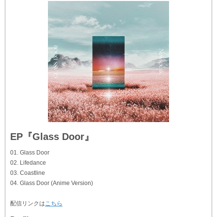
EP『Glass Door』
01. Glass Door
02. Lifedance
03. Coastline
04. Glass Door (Anime Version)
配信リンクは
こちら