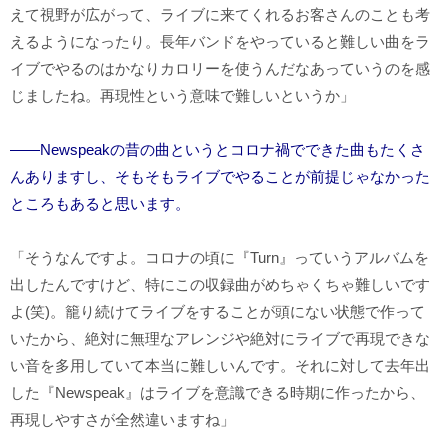
えて視野が広がって、ライブに来てくれるお客さんのことも考
えるようになったり。長年バンドをやっていると難しい曲をラ
イブでやるのはかなりカロリーを使うんだなあっていうのを感
じましたね。再現性という意味で難しいというか」
――Newspeakの昔の曲というとコロナ禍でできた曲もたくさ
んありますし、そもそもライブでやることが前提じゃなかった
ところもあると思います。
「そうなんですよ。コロナの頃に『
Turn
』っていうアルバムを
出したんですけど、特にこの収録曲がめちゃくちゃ難しいです
よ
(
笑
)
。籠り続けてライブをすることが頭にない状態で作って
いたから、絶対に無理なアレンジや絶対にライブで再現できな
い音を多用していて本当に難しいんです。それに対して去年出
した『
Newspeak
』はライブを意識できる時期に作ったから、
再現しやすさが全然違いますね」