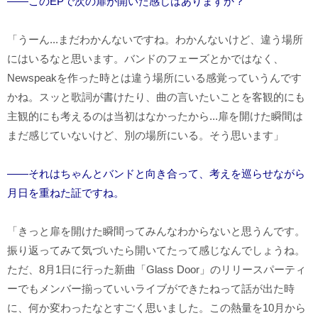
――このEPで次の扉が開いた感じはありますか？
「うーん...まだわかんないですね。わかんないけど、違う場所
にはいるなと思います。バンドのフェーズとかではなく、
Newspeak
を作った時とは違う場所にいる感覚っていうんです
かね。スッと歌詞が書けたり、曲の言いたいことを客観的にも
主観的にも考えるのは当初はなかったから...扉を開けた瞬間は
まだ感じていないけど、別の場所にいる。そう思います」
――それはちゃんとバンドと向き合って、考えを巡らせながら
月日を重ねた証ですね。
「きっと扉を開けた瞬間ってみんなわからないと思うんです。
振り返ってみて気づいたら開いてたって感じなんでしょうね。
ただ、8月
1
日に行った新曲「
Glass Door
」のリリースパーティ
ーでもメンバー揃っていいライブができたねって話が出た時
に、何か変わったなとすごく思いました。この熱量を10月から