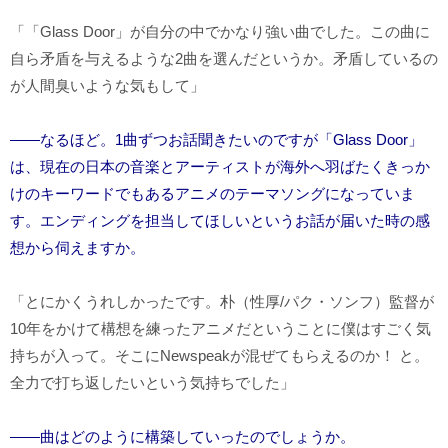
「「
Glass Door
」が自分の中でかなり強い曲でした。この曲に
自ら矛盾を与えるような
2
曲を選んだというか。矛盾しているの
が人間臭いような気もして」
――なるほど。1曲ずつお話聞きたいのですが「Glass Door」
は、現在の日本の音楽とアーティストが海外へ羽ばたくきっか
けのキーワードでもあるアニメのテーマソングになっていま
す。エンディングを担当してほしいというお話が届いた時の感
想から伺えますか。
「とにかくうれしかったです。朴（性厚
/
パク・ソンフ）監督が
10
年をかけて構想を練ったアニメだということに僕はすごく気
持ちが入って。そこに
Newspeak
が混ぜてもらえるのか！ と。
全力で打ち返したいという気持ちでした」
――曲はどのように構築していったのでしょうか。