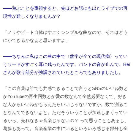
――遊ぶことを重視すると、先ほどお話にも出たライブでの再
現性が難しくなりませんか？
「ノリやビート自体はすごくシンプルな曲なので、それはどう
にかできるかなぁと思いますよ」
――ちなみに私はこの曲の中で〈数字が全ての現代病〉ってい
うワードがすごく耳に残ったんです。バンドの音が止んで、Rei
さんが歌う部分が強調されていたところでもありましたし。
「この言葉は誰でも共感できることで言うと
SNS
のいいね数と
か
YouTube
の再生回数とか愛の数なんて全然必要なくて、好き
な人からいいねがもらえたらいいじゃないですか。数で測るこ
となんてできないよと。ただそういうことが加速しまくってい
るから、売れなきゃ音楽じゃないの？ って思うこともあるし、
葛藤もあって。音楽産業の中にいるといろいろ感じる部分も全