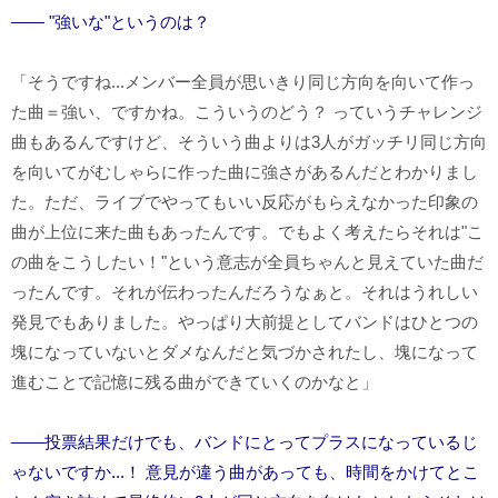
―― "強いな"というのは？
「そうですね...メンバー全員が思いきり同じ方向を向いて作っ
た曲＝強い、ですかね。こういうのどう？ っていうチャレンジ
曲もあるんですけど、そういう曲よりは
3
人がガッチリ同じ方向
を向いてがむしゃらに作った曲に強さがあるんだとわかりまし
た。ただ、ライブでやってもいい反応がもらえなかった印象の
曲が上位に来た曲もあったんです。でもよく考えたらそれは"こ
の曲をこうしたい！"という意志が全員ちゃんと見えていた曲だ
ったんです。それが伝わったんだろうなぁと。それはうれしい
発見でもありました。やっぱり大前提としてバンドはひとつの
塊になっていないとダメなんだと気づかされたし、塊になって
進むことで記憶に残る曲ができていくのかなと」
――投票結果だけでも、バンドにとってプラスになっているじ
ゃないですか...！ 意見が違う曲があっても、時間をかけてとこ