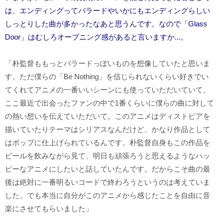
は、エンディングってバラードやいかにもエンディングらしい
しっとりした曲が多かったなあと思うんです。なので「Glass
Door」はむしろオープニング感があると言いますか...。
「朴監督ももっとバラードっぽいものを想像していたと思いま
す。ただ僕らの「Be Nothing」を信じられないくらい好きでい
てくれてアニメの一番いいシーンにも使っていただいていて、
ここ最近で出会ったファンの中で1番くらいに僕らの曲に対して
の熱い想いを伝えていただいて。このアニメはディストピアを
描いていたりテーマはシリアスなんだけど、かなり作品として
はポップに仕上げられているんです。朴監督自身もこの作品を
ビールを飲みながら見て、明日も頑張ろうと思えるようなハッ
ピーなアニメにしたいと話していたんです。だからこそ曲の最
後は絶対に一番明るいコードで終わろうというのは考えていま
した。でも本当に自分がこのアニメから感じたことを自由に音
楽にさせてもらいました」