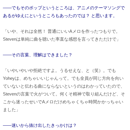
――でもそのポップというところは、アニメのテーマソングで
あるがゆえにというところもあったのでは？ と思います。
「いや、それは全然！ 普通にいい
A
メロを作ったつもりで。
Steven
は単純に曲を聴いた率直な感想を言ってきただけで」
――その言葉、理解はできました？
「いやいやいや拒絶ですよ。うるせえな、と（笑）。でも
Yohey
は、めちゃいいじゃんって。でも全員が同じ方向を向い
ていないと伝わる曲にならないというのはわかっていたので、
Steven
の言葉で火がついて。何くそ精神で取り組んだけど、そ
こから迷ったせいで
A
メロだけめちゃくちゃ時間かかっちゃい
ました」
――迷いから抜け出したきっかけは？