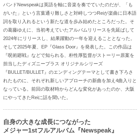
バンドNewspeakは英語を軸に音楽を奏でていたのだが、「も
がいた」という言葉通り難しさと対峙しつつReiが楽曲に日本語
詞を取り入れるという新たな道を歩み始めたところだった。そ
の葛藤ゆえに、当初考えていたアルバムリリースを先延ばして
2024年にリリースし、結果躍動の一年を迎えることとなった。
そして2025年夏、EP『Glass Door』を発表した。この作品は
『呪術廻戦』などで知られる、朴性厚監督がストーリー原案を
担当したディズニープラス オリジナルシリーズ
『BULLET/BULLET』のエンディングテーマとして書き下ろさ
れたものに、それぞれ新しいアプローチの新曲を加え4曲入りと
なっている。前回の取材時からどんな変化があったのか、大阪
にやってきたReiに話を聞いた。
自身の大きな成長につながった
メジャー1stフルアルバム『Newspeak』