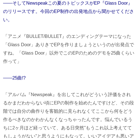
――そしてNewspeakこの夏のトピックスがEP『Glass Door』
のリリースです。今回のEP制作の出発地点から聞かせてくださ
い。
「アニメ『
BULLET/BULLET
』のエンディングテーマになった
「
Glass Door
」ありきで
EP
を作りましょうというのが出発点で
すね。「
Glass Door
」以外でこの
EP
のためのデモを
25
曲くらい
作って」
――25曲!?
「アルバム『
Newspeak
』を出してこれがどういう評価をされ
るかまだわからない頃に
EP
の制作を始めたんですけど、その段
階では自分の曲作りを客観的に見られなくてここから何をどう
作るべきなのかわかんなくなっちゃったんです。悩んでいるう
ちに
2
ヶ月ほど経っていて、ある日突然"もうこれ以上考えてて
もしょうがない"と思うようにもなって。いいアイデアも悪いア