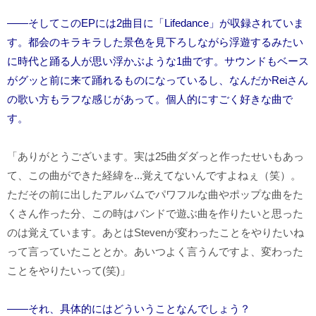
――そしてこのEPには2曲目に「Lifedance」が収録されていま
す。都会のキラキラした景色を見下ろしながら浮遊するみたい
に時代と踊る人が思い浮かぶような1曲です。サウンドもベース
がグッと前に来て踊れるものになっているし、なんだかReiさん
の歌い方もラフな感じがあって。個人的にすごく好きな曲で
す。
「ありがとうございます。実は
25
曲ダダっと作ったせいもあっ
て、この曲ができた経緯を...覚えてないんですよねぇ（笑）。
ただその前に出したアルバムでパワフルな曲やポップな曲をた
くさん作った分、この時はバンドで遊ぶ曲を作りたいと思った
のは覚えています。あとは
Steven
が変わったことをやりたいね
って言っていたこととか。あいつよく言うんですよ、変わった
ことをやりたいって(笑
)
」
――それ、具体的にはどういうことなんでしょう？