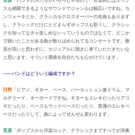
宮原
「バンドの方たちがいらっしゃるので、音楽的にはポップ
スも網羅できるようなサウンドでジャンルは幅広いですね。カ
ンツォーネとか、クラシカルクロスオーバーの名曲もあります
し、クラシックだけにとどまらずポップスも歌うし、クラシッ
クを知ってなきゃ楽しめないっていうものではなくて、どこか
で聴いたことがある曲が散りばめられてるコンサートです。敷
居が高いと思わずに、カジュアルに聴きに来ていただきたいな
と思います。そういう選曲を自分たちも心がけています」
――バンドはどういう編成ですか？
日野
「ピアノ、ギター、ベース、パーカッション兼ドラム、マ
ルチリード、キーボードですね。ギターもエレキだったりアコ
ギだったり、ベースもウッドベースだったり、普通のエレキベ
ースだったりして、曲によってぜんぜん変わります」
宮原
「ポップスから洋楽ロック、クラシックまですべてが演奏