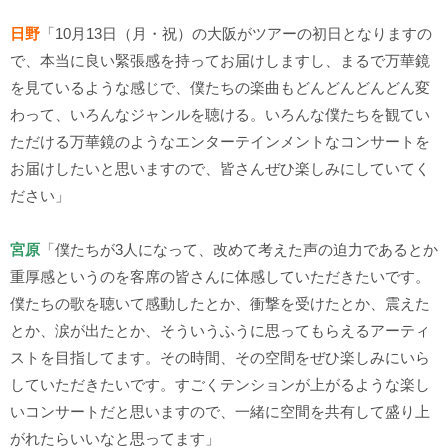
日野
「
10
月
13
日（月・祝）の大阪がツアーの初日となりますの
で、本当に良い緊張感を持ってお届けしますし、まるで万華鏡
を見ているような感じで、僕たちの楽曲もどんどんどんどん変
わって、いろんなジャンルを聴ける。いろんな僕たちを観てい
ただける万華鏡のようなエンターテインメントなコンサートを
お届けしたいと思いますので、皆さんぜひ楽しみにしていてく
ださい」
宮原
「僕たちが
3
人になって、改めて考えた声の迫力であるとか
重厚感というのを客席の皆さんに体感していただきたいです。
僕たちの歌を聴いて感動したとか、衝撃を受けたとか、震えた
とか、涙が出たとか、そういうふうに思ってもらえるアーティ
ストを目指してます。その時間、その空間をぜひ楽しみにいら
していただきたいです。すごくテンションが上がるような楽し
いコンサートだと思いますので、一緒に空間を共有して盛り上
がれたらいいなと思ってます」