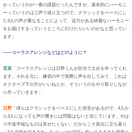
かっていうのが一番の課題だったんですが、基本的にハーモニ
ーっていうのは三声で成り立つので。クラシックをベースにし
た
3
人の声が重なることによって、迫力がある綺麗なハーモニー
をお届けするっていうところに行けたらいいのかなと思ってい
ます」
――コーラスアレンジなどはどのように？
宮原
「コーラスアレンジは日野くんが担当で土台を作ってくれ
ます。それを元に、練習の中で実際に声を出してみて、これは
オクターブ下の方がいいねとか、そういうのをやり取りしなが
ら作っていきます」
日野
「僕らはクラシックをベースにした倍音があるので、4人か
ら3人になっても声の響きには問題はないと信じています。やは
り中途半端なものは見せたくない。だからこそ原点に立ち返り
「3人で何ができるか」をメンバーで話し合いさまざまな楽曲に