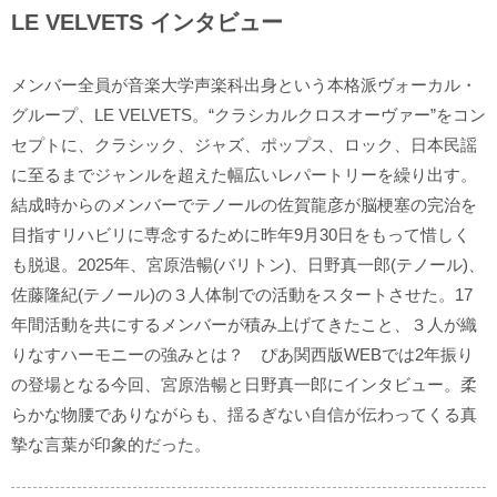
LE VELVETS インタビュー
メンバー全員が音楽大学声楽科出身という本格派ヴォーカル・
グループ、LE VELVETS。“クラシカルクロスオーヴァー”をコン
セプトに、クラシック、ジャズ、ポップス、ロック、日本民謡
に至るまでジャンルを超えた幅広いレパートリーを繰り出す。
結成時からのメンバーでテノールの佐賀龍彦が脳梗塞の完治を
目指すリハビリに専念するために昨年9月30日をもって惜しく
も脱退。2025年、宮原浩暢(バリトン)、日野真一郎(テノール)、
佐藤隆紀(テノール)の３人体制での活動をスタートさせた。17
年間活動を共にするメンバーが積み上げてきたこと、３人が織
りなすハーモニーの強みとは？ ぴあ関西版WEBでは2年振り
の登場となる今回、宮原浩暢と日野真一郎にインタビュー。柔
らかな物腰でありながらも、揺るぎない自信が伝わってくる真
摯な言葉が印象的だった。