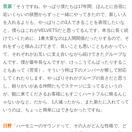
宮原
「そうですね。やっぱり僕たちは
17
年間、ほんとに合宿に
近いくらいの状態からずっと一緒にやってきたので、新しい人
を入れるよりも、やっぱりこの
3
人できることを表現したいな
と。僕らはこれが
VELVETS
だと思ってるんです。本当に長く続
けていくために、
1
番大変なのは人間関係だったりするので。そ
れをずっと積み上げてきて、良いことも悪いこともわかってい
て、それぞれがお互いに支え合いながら続けてきたグループな
んです。僕が最年長なんですが、けっこうてんぱったりするこ
ともあって（苦笑）。そういう時は下のメンバーが察して対応
してくれたりします。やっぱりそれがグループの良さだと思う
し、頼りがいがある仲間たちでステージに立ってるというの
が、観に来てくださるお客様にもすごくハートフルに映るんじ
ゃないかなと。だから、
1
人減ったから、また新たに入れてって
いうのは、ちょっと簡単にはできなかったですね」
日野
「ハーモニーのサウンドって、その人がどんな性格で、ど