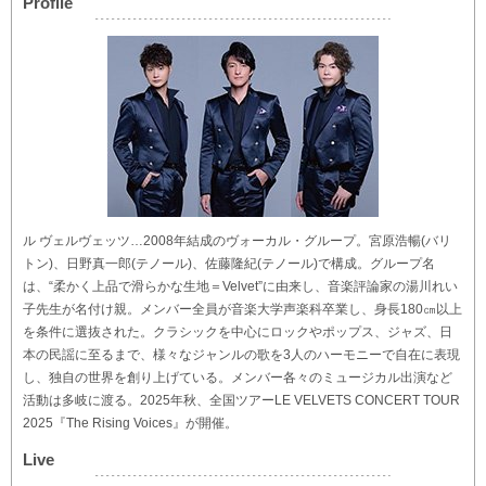
Profile
ル ヴェルヴェッツ…2008年結成のヴォーカル・グループ。宮原浩暢(バリ
トン)、日野真一郎(テノール)、佐藤隆紀(テノール)で構成。グループ名
は、“柔かく上品で滑らかな生地＝Velvet”に由来し、音楽評論家の湯川れい
子先生が名付け親。メンバー全員が音楽大学声楽科卒業し、身長180㎝以上
を条件に選抜された。クラシックを中心にロックやポップス、ジャズ、日
本の民謡に至るまで、様々なジャンルの歌を3人のハーモニーで自在に表現
し、独自の世界を創り上げている。メンバー各々のミュージカル出演など
活動は多岐に渡る。2025年秋、全国ツアーLE VELVETS CONCERT TOUR
2025『The Rising Voices』が開催。
Live