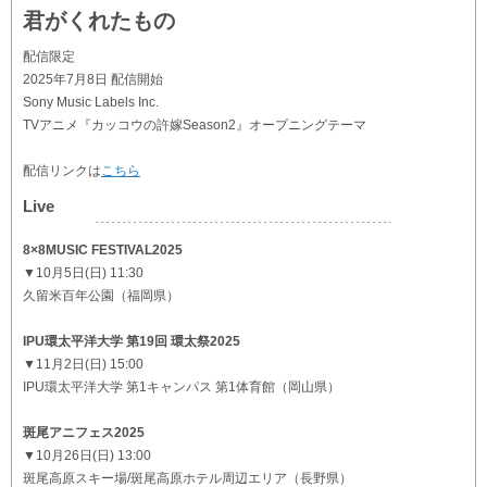
君がくれたもの
配信限定
2025年7月8日 配信開始
Sony Music Labels Inc.
TVアニメ『カッコウの許嫁Season2』オープニングテーマ
配信リンクは
こちら
Live
8×8MUSIC FESTIVAL2025
▼10月5日(日) 11:30
久留米百年公園（福岡県）
IPU環太平洋大学 第19回 環太祭2025
▼11月2日(日) 15:00
IPU環太平洋大学 第1キャンパス 第1体育館（岡山県）
斑尾アニフェス2025
▼10月26日(日) 13:00
斑尾高原スキー場/斑尾高原ホテル周辺エリア（長野県）