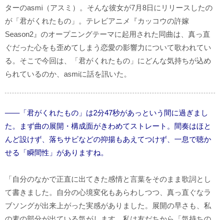
ターのasmi（アスミ）。そんな彼女が7月8日にリリースしたの
が「君がくれたもの」。テレビアニメ『カッコウの許嫁
Season2』のオープニングテーマに起用された同曲は、真っ直
ぐだった心をも歪めてしまう恋愛の影響力について歌われてい
る。そこで今回は、「君がくれたもの」にどんな気持ちが込め
られているのか、asmiに話を訊いた。
――「君がくれたもの」は2分47秒があっという間に過ぎまし
た。まず曲の展開・構成面がきわめてストレート。間奏はほと
んど設けず、落ちサビなどの抑揚もあえてつけず、一息で聴か
せる「瞬間性」がありますね。
「自分のなかで正直に出てきた感情と言葉をそのまま歌詞とし
て書きました。自分の心境変化もあらわしつつ、真っ直ぐなラ
ブソングが出来上がった実感がありました。展開の早さも、私
の素の部分が出ている気がします。私は友だちから「気持ちの