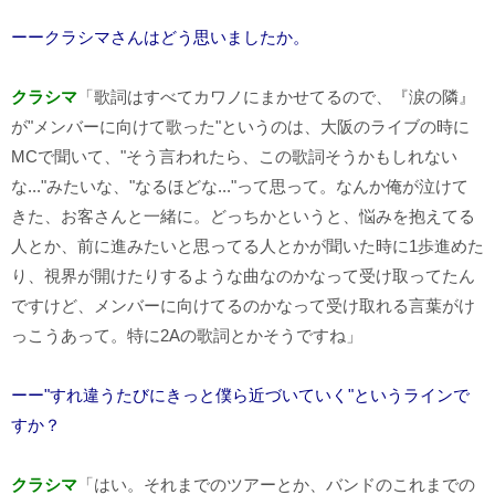
ーークラシマさんはどう思いましたか。
クラシマ
「歌詞はすべてカワノにまかせてるので、『涙の隣』
が"メンバーに向けて歌った"というのは、大阪のライブの時に
MC
で聞いて、"そう言われたら、この歌詞そうかもしれない
な..."みたいな、"なるほどな..."って思って。なんか俺が泣けて
きた、お客さんと一緒に。どっちかというと、悩みを抱えてる
人とか、前に進みたいと思ってる人とかが聞いた時に
1
歩進めた
り、視界が開けたりするような曲なのかなって受け取ってたん
ですけど、メンバーに向けてるのかなって受け取れる言葉がけ
っこうあって。特に2
A
の歌詞とかそうですね」
ーー"すれ違うたびにきっと僕ら近づいていく"というラインで
すか？
クラシマ
「はい。それまでのツアーとか、バンドのこれまでの