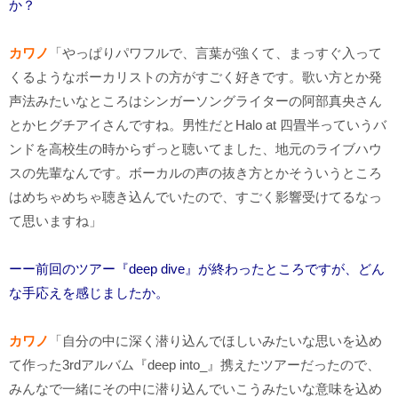
か？
カワノ
「やっぱりパワフルで、言葉が強くて、まっすぐ入って
くるようなボーカリストの方がすごく好きです。歌い方とか発
声法みたいなところはシンガーソングライターの阿部真央さん
とかヒグチアイさんですね。男性だと
Halo at
四畳半っていうバ
ンドを高校生の時からずっと聴いてました、地元のライブハウ
スの先輩なんです。ボーカルの声の抜き方とかそういうところ
はめちゃめちゃ聴き込んでいたので、すごく影響受けてるなっ
て思いますね」
ーー前回のツアー『deep dive』が終わったところですが、どん
な手応えを感じましたか。
カワノ
「自分の中に深く潜り込んでほしいみたいな思いを込め
て作った
3rd
アルバム『
deep into_
』携えたツアーだったので、
みんなで一緒にその中に潜り込んでいこうみたいな意味を込め