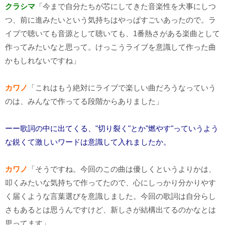
クラシマ
「今まで自分たちが芯にしてきた音楽性を大事にしつ
つ、前に進みたいという気持ちはやっぱすごいあったので。ラ
イブで聴いても音源として聴いても、
1
番熱さがある楽曲として
作ってみたいなと思って。けっこうライブを意識して作った曲
かもしれないですね」
カワノ
「これはもう絶対にライブで楽しい曲だろうなっていう
のは、みんなで作ってる段階からありました」
ーー歌詞の中に出てくる、"切り裂く"とか"燃やす"っていうよう
な鋭くて激しいワードは意識して入れましたか。
カワノ
「そうですね。今回のこの曲は優しくというよりかは、
叩くみたいな気持ちで作ってたので、心にしっかり分かりやす
く届くような言葉選びを意識しました。今回の歌詞は自分らし
さもあるとは思うんですけど、新しさが結構出てるのかなとは
思ってます」