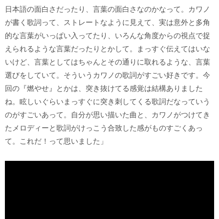
日本語の面白さだったり、言葉の面白さなのかなって。カワノ
が書く歌詞って、ストレートなように見えて、実は意外と多角
的な言葉がいっぱい入ってたり、いろんな角度からの視点で捉
えられるような言葉だったりとかして。まっすぐ伝えてはいな
いけど、言葉としてはちゃんとその通りに取れるような、言葉
選びをしていて。そういうカワノの歌詞がすごい好きです。今
回の『燃やせ』とかは、突き抜けてる感覚は結構ありました
ね。眩しいぐらいまっすぐに突き刺してくる歌詞だなっていう
のがすごいあって。自分が思い描いた曲と、カワノがつけてき
たメロディーと歌詞がけっこう合致した感がものすごくあっ
て。これだ！って思いました」