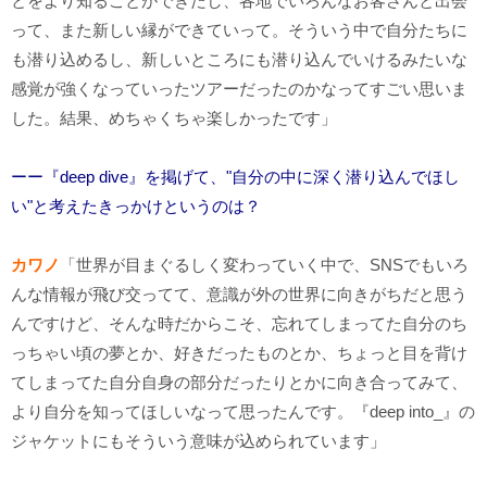
とをより知ることができたし、各地でいろんなお客さんと出会
って、また新しい縁ができていって。そういう中で自分たちに
も潜り込めるし、新しいところにも潜り込んでいけるみたいな
感覚が強くなっていったツアーだったのかなってすごい思いま
した。結果、めちゃくちゃ楽しかったです」
ーー『deep dive』を掲げて、"自分の中に深く潜り込んでほし
い"と考えたきっかけというのは？
カワノ
「世界が目まぐるしく変わっていく中で、
SNS
でもいろ
んな情報が飛び交ってて、意識が外の世界に向きがちだと思う
んですけど、そんな時だからこそ、忘れてしまってた自分のち
っちゃい頃の夢とか、好きだったものとか、ちょっと目を背け
てしまってた自分自身の部分だったりとかに向き合ってみて、
より自分を知ってほしいなって思ったんです。『
deep into_
』の
ジャケットにもそういう意味が込められています」