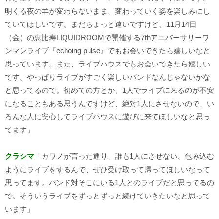
明くる夜の羊が変わらないまま、変わっていく姿を楽しみにし
ていてほしいです。まだちょっと遠いですけど、
11
月
14
日
（金）の恵比寿
LIQUIDROOM
で開催する7
th
アニバーサリーワ
ンマンライブ『
echoing pulse
』でもお会いできたら嬉しいなと
思っています。また、ライブハウスでもお会いできたら嬉しい
です。やっぱりライブがすごく楽しいバンドなんじゃないかな
と思ってるので。初めての方とか、
1
人でライブに来るのが不安
になることもある思うんですけど、絶対
1
人にさせないので、い
ろんな人に安心してライブハウスに遊びに来てほしいなと思っ
てます」
クラシマ
「カワノが言った通り、誰も
1
人にさせない、包み込む
ようにライブをするんで、ぜひ受け取って帰ってほしいなって
思ってます。バンド対そこにいる
1
人とのライブだと思ってるの
で。そういうライブをずっとずっと続けていきたいなと思って
います」