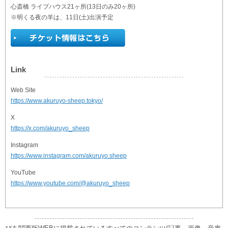
心斎橋 ライブハウス21ヶ所(13日のみ20ヶ所)
※明くる夜の羊は、11日(土)出演予定
Link
Web Site
https://www.akuruyo-sheep.tokyo/
X
https://x.com/akuruyo_sheep
Instagram
https://www.instagram.com/akuruyo.sheep
YouTube
https://www.youtube.com/@akuruyo_sheep