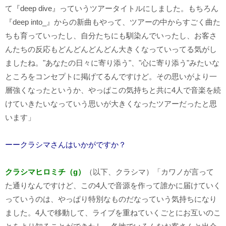
て『
deep dive
』っていうツアータイトルにしました。もちろん
『
deep into_
』からの新曲もやって、ツアーの中からすごく曲た
ちも育っていったし、自分たちにも馴染んでいったし、お客さ
んたちの反応もどんどんどんどん大きくなっていってる気がし
ましたね。"あなたの日々に寄り添う"、"心に寄り添う"みたいな
ところをコンセプトに掲げてるんですけど。その思いがより一
層強くなったというか、やっぱこの気持ちと共に
4
人で音楽を続
けていきたいなっていう思いが大きくなったツアーだったと思
います」
ーークラシマさんはいかがですか？
クラシマヒロミチ（g）
（以下、クラシマ）「カワノが言って
た通りなんですけど、この
4
人で音源を作って誰かに届けていく
っていうのは、やっぱり特別なものだなっていう気持ちになり
ました。4人で移動して、ライブを重ねていくごとにお互いのこ