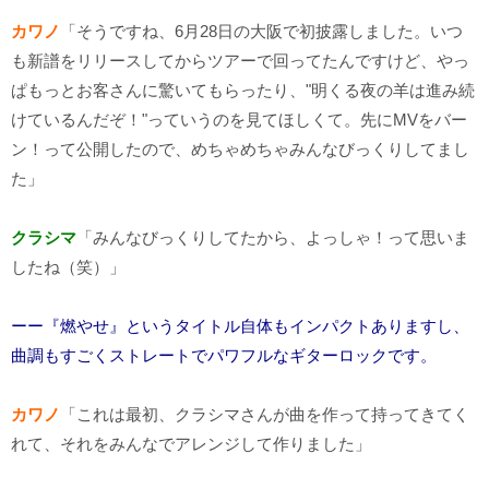
カワノ
「そうですね、
6
月
28
日の大阪で初披露しました。いつ
も新譜をリリースしてからツアーで回ってたんですけど、やっ
ぱもっとお客さんに驚いてもらったり、"明くる夜の羊は進み続
けているんだぞ！"っていうのを見てほしくて。先に
MV
をバー
ン！って公開したので、めちゃめちゃみんなびっくりしてまし
た」
クラシマ
「みんなびっくりしてたから、よっしゃ！って思いま
したね（笑）」
ーー『燃やせ』というタイトル自体もインパクトありますし、
曲調もすごくストレートでパワフルなギターロックです。
カワノ
「これは最初、クラシマさんが曲を作って持ってきてく
れて、それをみんなでアレンジして作りました」