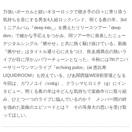
力強いボーカルと鋭いギターロックで聴き手の日々に寄り添う
気持ちを音にする男女4人組ロックバンド、明くる夜の羊。3rd
ミニアルバム『deep into_』を携えたリリースツアー『deep
dive』で確かな手応えをつかみ、同ツアー中に発表したニュー
デジタルシングル『燃やせ』と共に熱く駆け抜けている。新曲
『燃やせ』はタイトル通り心に火をつけ、疾走感満点の熱いラ
イブが目に浮かぶパワーチューンとなった。今秋には7thアニバ
ーサリーワンマンライブ『echoing pulse』(at 恵比寿
LIQUIDROOM）も控えている。ぴあ関西版WEB初登場となる
今回は、カワノユイ（vo&g）、クラシマヒロミチ（g）にイン
タビュー。明くる夜の羊は今どんな気持ちで楽曲作りに取り組
み、ひとつ一つのライブに臨んでいるのか？ メンバー間の絆
を強めた楽曲のエピソードとは？ その等身大の思いを受け取
ってほしい。