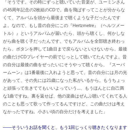
「そうです。その時にずっと聴いていた音楽が、ユーミンさん
の45周年記念の2枚組のCDで。曲を飛ばすってことが分からな
くて、アルバムを頭から最後まで聴くような子だったんです
よ。なので、もし昔の自分にこの『Hertzmetre』（ヘルツメー
トル）』というアルバムが届いたら、頭から聴くし、何かしな
がら曲を聴く子だったんです。でもアルバムを全部聴き終わっ
たら、ボタンを押して1曲目まで戻らないといけないから、最後
の曲だけCDプレイヤーの前でじっとして聴いてたんですよ。昔
の自分は最後の曲をぜったいにそうやって聴くから、『スーパ
ームーン』は1番最後に入れようと思って。昔の自分には月の光
があって、その先には21歳になった私がいるから。もうちょっ
と頑張って生きててもいいよっていう...、もうほんとに自己満
な1曲ですね。裏を返せば、他の楽曲はぜんぶ聴いてくれてる人
のことも思って歌って作ってるんですけど、この曲だけは考え
なかったですね。小さい頃の自分だけを考えました」
――そういうお話を聞くと、もう1回じっくり聴きたくなります