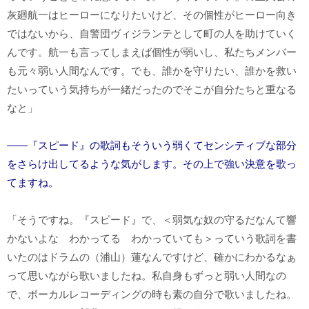
灰廻航一はヒーローになりたいけど、その個性がヒーロー向き
ではないから、自警団ヴィジランテとして町の人を助けていく
んです。航一も言ってしまえば個性が弱いし、私たちメンバー
も元々弱い人間なんです。でも、誰かを守りたい、誰かを救い
たいっていう気持ちが一緒だったのでそこが自分たちと重なる
なと」
――『スピード』の歌詞もそういう弱くてセンシティブな部分
をさらけ出してるような気がします。その上で強い決意を歌っ
てますね。
「そうですね。『スピード』で、＜弱気な奴の守るだなんて響
かないよな わかってる わかっていても＞っていう歌詞を書
いたのはドラムの（浦山）蓮なんですけど、確かにわかるなぁ
って思いながら歌いましたね。私自身もずっと弱い人間なの
で、ボーカルレコーディングの時も素の自分で歌いましたね。