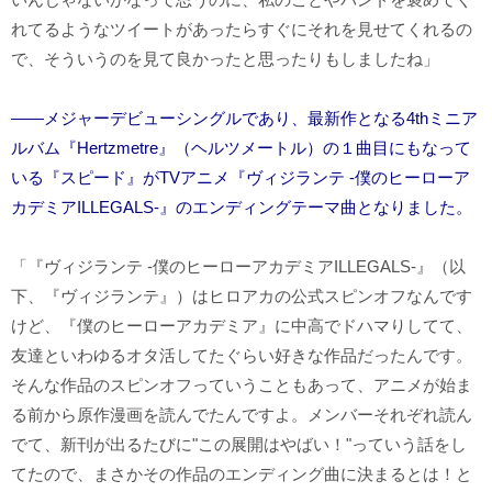
れてるようなツイートがあったらすぐにそれを見せてくれるの
で、そういうのを見て良かったと思ったりもしましたね」
――メジャーデビューシングルであり、最新作となる4thミニア
ルバム『Hertzmetre』（ヘルツメートル）の１曲目にもなって
いる『スピード』がTVアニメ『ヴィジランテ -僕のヒーローア
カデミアILLEGALS-』のエンディングテーマ曲となりました。
「『ヴィジランテ -僕のヒーローアカデミアILLEGALS-』（以
下、『ヴィジランテ』）はヒロアカの公式スピンオフなんです
けど、『僕のヒーローアカデミア』に中高でドハマりしてて、
友達といわゆるオタ活してたぐらい好きな作品だったんです。
そんな作品のスピンオフっていうこともあって、アニメが始ま
る前から原作漫画を読んでたんですよ。メンバーそれぞれ読ん
でて、新刊が出るたびに"この展開はやばい！"っていう話をし
てたので、まさかその作品のエンディング曲に決まるとは！と