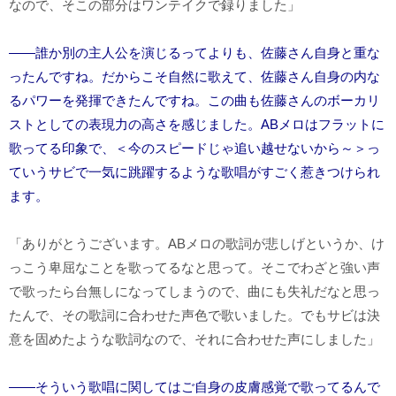
なので、そこの部分はワンテイクで録りました」
――誰か別の主人公を演じるってよりも、佐藤さん自身と重な
ったんですね。だからこそ自然に歌えて、佐藤さん自身の内な
るパワーを発揮できたんですね。この曲も佐藤さんのボーカリ
ストとしての表現力の高さを感じました。ABメロはフラットに
歌ってる印象で、＜今のスピードじゃ追い越せないから～＞っ
ていうサビで一気に跳躍するような歌唱がすごく惹きつけられ
ます。
「ありがとうございます。ABメロの歌詞が悲しげというか、け
っこう卑屈なことを歌ってるなと思って。そこでわざと強い声
で歌ったら台無しになってしまうので、曲にも失礼だなと思っ
たんで、その歌詞に合わせた声色で歌いました。でもサビは決
意を固めたような歌詞なので、それに合わせた声にしました」
――そういう歌唱に関してはご自身の皮膚感覚で歌ってるんで