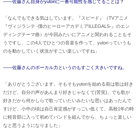
――佐藤さん自身がyutoriに一番可能性を感じてることは？
「なんでもできる気はしています。『スピード』（TVアニメ
『ヴィジランテ -僕のヒーローアカデミアILLEGALS-』のエン
ディングテーマ曲）が今回みたいにアニメと関われることもそ
うですし、この4人でひとつの音楽を作って、yutoriっていうも
のを動かしていく状況がすごい楽しいですね」
――佐藤さんのボーカル力というのもすごく大きいですね。
「ありがとうございます。そもそもyutoriを始める前は歌は好き
だけど、自分の声があんまり好きじゃなくて(苦笑)。でも歌が
好きだから何かしらで歌っていたいみたいな思いはあったんで
すけど、小中の頃は自己肯定感がすっごい低くて。高校1年の時
に軽音部に入って初めてバンドを組んでから、ちょっと楽しい
なと思うようになりました」