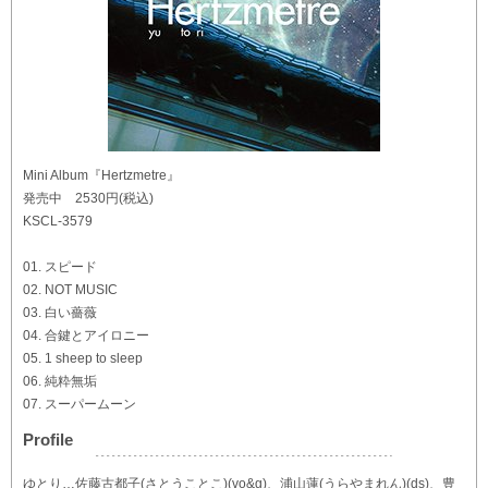
Mini Album『Hertzmetre』
発売中 2530円(税込)
KSCL-3579
01. スピード
02. NOT MUSIC
03. 白い薔薇
04. 合鍵とアイロニー
05. 1 sheep to sleep
06. 純粋無垢
07. スーパームーン
Profile
ゆとり…佐藤古都子(さとうことこ)(vo&g)、浦山蓮(うらやまれん)(ds)、豊