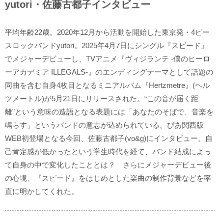
yutori・佐藤古都子インタビュー
平均年齢22歳。2020年12月から活動を開始した東京発・4ピー
スロックバンドyutori。2025年4月7日にシングル『スピード』
でメジャーデビューし、TVアニメ『ヴィジランテ -僕のヒーロ
ーアカデミア ILLEGALS-』のエンディングテーマとして話題の
同曲を含む自身4枚目となるミニアルバム『Hertzmetre』(ヘル
ツメートル)が5月21日にリリースされた。“この音が届く距
離”という意味の造語となる表題には「あなたのそばで、音楽を
鳴らす」というバンドの意志が込められている。ぴあ関西版
WEB初登場となる今回、佐藤古都子(vo&g)にインタビュー。自
己肯定感が低かったという学生時代を経て、バンド結成によっ
て自身の中で変化したこととは？ さらにメジャーデビュー後
の心境、『スピード』をはじめとした楽曲の制作背景などを率
直に明かしてくれた。