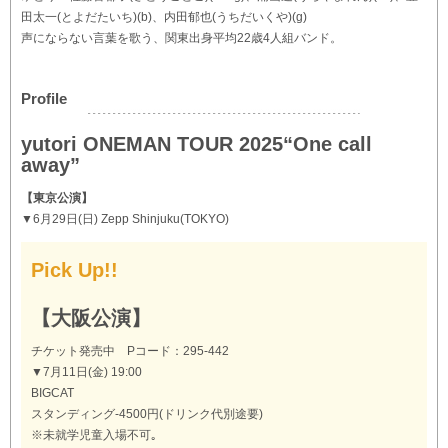
田太一(とよだたいち)(b)、内田郁也(うちだいくや)(g)
声にならない言葉を歌う、関東出身平均22歳4人組バンド。
Profile
yutori ONEMAN TOUR 2025“One call
away”
【東京公演】
▼6月29日(日) Zepp Shinjuku(TOKYO)
Pick Up!!
【大阪公演】
チケット発売中 Pコード：295-442
▼7月11日(金) 19:00
BIGCAT
スタンディング-4500円(ドリンク代別途要)
※未就学児童入場不可｡