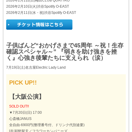
2026年2月1日(日)梅田CLUB QUATTRO
2026年2月10日(火)渋谷Spotify O-EAST
2026年2月11日(水・祝)渋谷Spotify O-EAST
子供ばんど“おかげさまで45周年 ～祝！生存
確認スペシャル～” 『弱きを助け強きを挫
く』心強き後輩たちに支えられ（涙）
7月19日(土)名古屋Electric Lady Land
PICK UP!!
【大阪公演】
SOLD OUT!!
▼7月20日(日) 17:00
心斎橋JANUS
全自由-6900円(整理番号付、ドリンク代別途要)
[共演]怒髪天／フラワーカンパニーズ