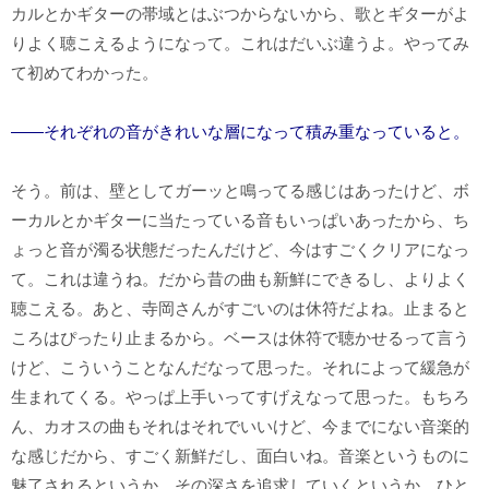
カルとかギターの帯域とはぶつからないから、歌とギターがよ
りよく聴こえるようになって。これはだいぶ違うよ。やってみ
て初めてわかった。
――それぞれの音がきれいな層になって積み重なっていると。
そう。前は、壁としてガーッと鳴ってる感じはあったけど、ボ
ーカルとかギターに当たっている音もいっぱいあったから、ち
ょっと音が濁る状態だったんだけど、今はすごくクリアになっ
て。これは違うね。だから昔の曲も新鮮にできるし、よりよく
聴こえる。あと、寺岡さんがすごいのは休符だよね。止まると
ころはぴったり止まるから。ベースは休符で聴かせるって言う
けど、こういうことなんだなって思った。それによって緩急が
生まれてくる。やっぱ上手いってすげえなって思った。もちろ
ん、カオスの曲もそれはそれでいいけど、今までにない音楽的
な感じだから、すごく新鮮だし、面白いね。音楽というものに
魅了されるというか、その深さを追求していくというか。ひと