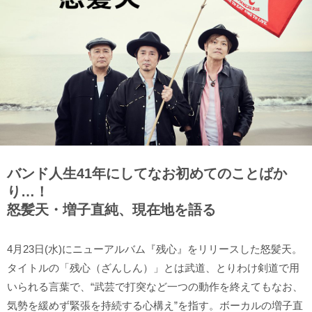
バンド人生41年にしてなお初めてのことばか
り…！
怒髪天・増子直純、現在地を語る
4月23日(水)にニューアルバム『残心』をリリースした怒髪天。
タイトルの「残心（ざんしん）」とは武道、とりわけ剣道で用
いられる言葉で、“武芸で打突など一つの動作を終えてもなお、
気勢を緩めず緊張を持続する心構え”を指す。ボーカルの増子直