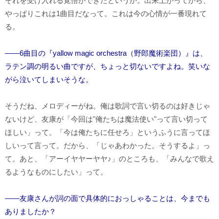
それを受け入れる覚悟ができたというか。出来上がってから、
やっぱりこれは1曲目だなって。これは今の心情が一番現れて
る。
――6曲目の『yallow magic orchestra（野郎魔術楽団）』は、
ラテン調の明るい曲ですが、ちょっと切ないですよね。笑いな
がら泣いてしまいそうな。
そうだね、メロディーがね。俺は歌詞で言い切るのは好きじゃ
ないけど、友康が「今回は"俺たちは魔法使い"って言い切って
ほしい」って。「今は俺たちに任せろ」というふうに言ってほ
しいって言って。だから、「じゃあわかった。そうするよ」っ
て。あと、「アーイヤヤーヤヤ♪」のところも、「みんなで歌え
るようなものにしたい」って。
――友康さんが詞の面で具体的におっしゃることは、今までも
ありましたか？