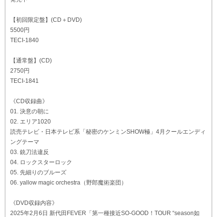
【初回限定盤】(CD＋DVD)
5500円
TECI-1840
【通常盤】(CD)
2750円
TECI-1841
《CD収録曲》
01. 決意の朝に
02. エリア1020
読売テレビ・日本テレビ系「秘密のケンミンSHOW極」4月クールエンディ
ングテーマ
03. 銃刀法違反
04. ロックスターロック
05. 先細りのブルーズ
06. yallow magic orchestra（野郎魔術楽団）
《DVD収録内容》
2025年2月6日 新代田FEVER「第一種接近SO-GOOD！TOUR “season如