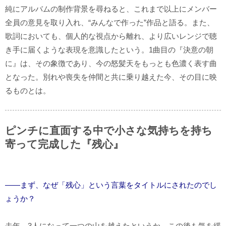
純にアルバムの制作背景を尋ねると、これまで以上にメンバー
全員の意見を取り入れ、“みんなで作った”作品と語る。また、
歌詞においても、個人的な視点から離れ、より広いレンジで聴
き手に届くような表現を意識したという。1曲目の『決意の朝
に』は、その象徴であり、今の怒髪天をもっとも色濃く表す曲
となった。別れや喪失を仲間と共に乗り越えた今、その目に映
るものとは。
ピンチに直面する中で小さな気持ちを持ち
寄って完成した『残心』
――まず、なぜ「残心」という言葉をタイトルにされたのでし
ょうか？
去年、3人になって一つの山を越えたというか。この後も気を緩