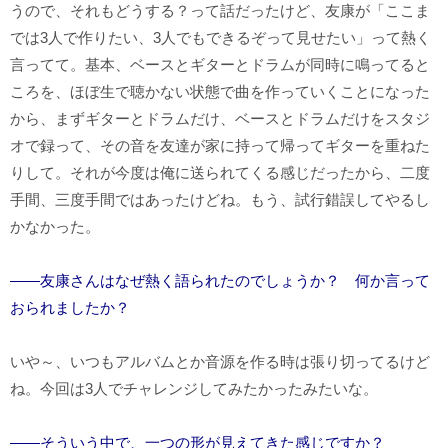
うので、それもどうする？って話だったけど、友康が「ここま
では3人で作りたい、3人でもできるぞって見せたい」って熱く
言ってて。基本、ベースとギターとドラムが同時に鳴ってると
ころを、ほぼ生で聴かない状態で曲を作っていくことになった
から、まずギターとドラムだけ、ベースとドラムだけをスタジ
オで録って、その音を友達が家に持って帰ってギターを重ねた
りして。それが今度は俺に送られてくる感じだったから、二度
手間、三度手間ではあったけどね。もう、試行錯誤してやるし
かなかった。
――友康さんはなぜ熱く語られたのでしょうか？ 何か言って
おられましたか？
いや～、いつもアルバムとか音源を作る時は張り切ってるけど
ね。今回は3人でチャレンジしてみたかったみたいな。
――そういう中で、一つの形が見えてきた感じですか？