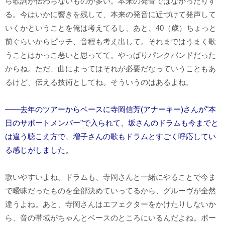
ら歌詞が伝わらないものが多い。本来の発音ではなかったりす
る。今はいかに響きを残して、本来の発音に近づけて発声して
いくかということを俺は考えてるし、あと、40（歳）ちょっと
前ぐらいからピッチ、音程も考え出して。それまではうまく歌
うことはかっこ悪いと思ってて。やっぱりパンクバンドだった
からね。ただ、曲によってはそれが必要だなっていうこともあ
るけど、伝える技術としてね。そういうのはあるよね。
――去年のツアーからベースに寺岡信芳(アナーキー)さんが"本
日のサポートメンバー"で入られて、坂さんのドラムも今までと
は違う聴こえ方で、増子さんの歌もドラムとすごく呼応してい
る感じがしました。
歌いやすいよね。ドラムも、寺岡さんと一緒にやることで今ま
で曖昧だったものを全部決めていってるから、グルーヴが全然
違うよね。あと、寺岡さんはエフェクターをかけたりしないか
ら、音の帯域がちゃんとベースのところにいるんだよね。ボー