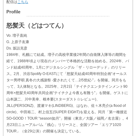
配信は
こちら
Profile
怒髪天（どはつてん）
Vo. 増子直純
G. 上原子友康
Ds. 坂詰克彦
1984年、札幌にて結成。増子の高校卒業後2年間の自衛隊入隊等の期間を
経て、1988年頃より現在のメンバーで本格的な活動を始める。2024年、バ
ンド結成40周年。1月にデジタルシングル「ザ・リローデッド」のリリー
ス。2月、渋谷Spotify O-EASTにて「怒髪天結成40周年特別企画“オールス
ター男呼唄 真冬の大感謝祭 -愛されたくて…2/5世紀-”」を開催。同月をも
って、3人体制となる。2025年、2月2日「テイチクエンタテインメント90
周年×怒髪天40周年共同企画“テイチクよ今夜も有難う”」を開催。ゲストに
山本譲二、川中美幸、根本要(スターダスト☆レビュー)、
JILL(PERSONZ)、渡瀬マキ(LINDBERG)、はなわ、佐々木亮介(a flood of
circle)、中田裕二、村上信五(SUPER EIGHT)を迎える。同月「第一種接近
SO-GOOD！TOUR “season如月”」開催（東京／大阪／福岡／名古屋）。4
月23日ニューアルバム「残心」リリースと、全国ツアー「エリア1020
TOUR」（全29公演）の開催も決定している。