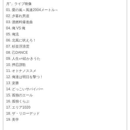
月”」ライブ映像
01. 愛の嵐～風速2004メートル～
02. 夕暮れ男道
03. 酒燃料爆進曲
04. 俺 VS 俺
05. 俺流
06. 北風に吠えろ！
07. 杉並浮浪雲
08. 己DANCE
09. 人生○×絵かきうた
10. 押忍讃歌
11. オトナノススメ
12. 俺達は明日を撃つ！
13. 楽勝
14. どっこいサバイバー
15. 孤独のエール
16. 孤独くらぶ
17. エリア1020
18. ザ・リローデッド
19. 美学