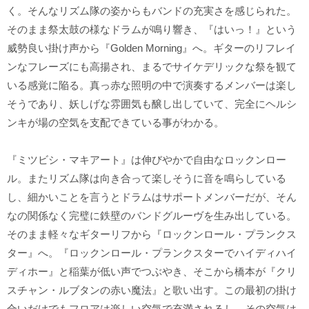
く。そんなリズム隊の姿からもバンドの充実さを感じられた。
そのまま祭太鼓の様なドラムが鳴り響き、『はいっ！』という
威勢良い掛け声から『Golden Morning』へ。ギターのリフレイ
ンなフレーズにも高揚され、まるでサイケデリックな祭を観て
いる感覚に陥る。真っ赤な照明の中で演奏するメンバーは楽し
そうであり、妖しげな雰囲気も醸し出していて、完全にヘルシ
ンキが場の空気を支配できている事がわかる。
『ミツビシ・マキアート』は伸びやかで自由なロックンロー
ル。またリズム隊は向き合って楽しそうに音を鳴らしている
し、細かいことを言うとドラムはサポートメンバーだが、そん
なの関係なく完璧に鉄壁のバンドグルーヴを生み出している。
そのまま軽々なギターリフから『ロックンロール・プランクス
ター』へ。『ロックンロール・プランクスターでハイディハイ
ディホー』と稲葉が低い声でつぶやき、そこから橋本が『クリ
スチャン・ルブタンの赤い魔法』と歌い出す。この最初の掛け
合いだけでもフロアは楽しい空気で充満されるし、その空気は