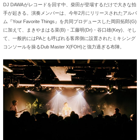
DJ DAWAがレコードを回す中、柴田が登場するだけで大きな拍
手が起きる。演奏メンバーは、今年2月にリリースされたアルバ
ム『Your Favorite Things』を共同プロデュースした岡田拓郎(G)
に加えて、まきやまはる菜(B)・工藤明(Dr)・谷口雄(Key)、そし
て、一般的にはPAとも呼ばれる客席側に設置されたミキシング
コンソールを操るDub Master X(FOH)と強力過ぎる布陣。