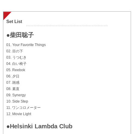
Set List
●柴田聡子
01. Your Favorite Things
02. 目の下
03. うつむき
04. 白い椅子
05. Reebok
06. 夕日
07. 雑感
08. 素直
09. Synergy
10. Side Step
11. ワンコロメーター
12. Movie Light
●Helsinki Lambda Club