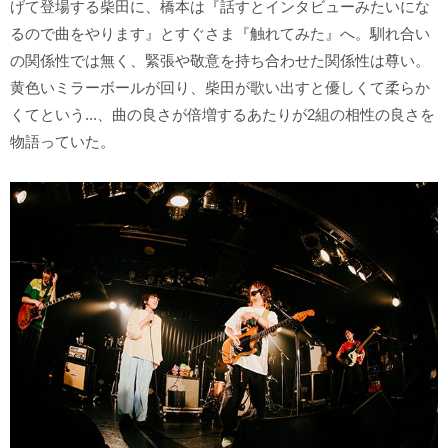
げて登場する柴田に、橋本は『話すとインタビューみたいにな
るので曲をやります』とすぐさま『触れてみた』へ。馴れ合い
の関係性では無く、緊張や敬意を持ち合わせた関係性は尊い。
黄色いミラーボールが回り、柴田が歌い出すと優しくて柔らか
くてという...、曲の良さが倍増するあたりが2組の相性の良さを
物語っていた。