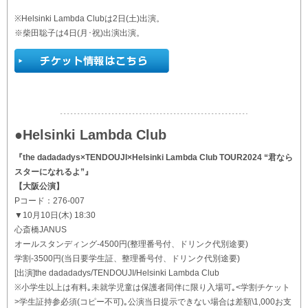
※Helsinki Lambda Clubは2日(土)出演。
※柴田聡子は4日(月･祝)出演出演。
●Helsinki Lambda Club
『the dadadadys×TENDOUJI×Helsinki Lambda Club TOUR2024 “君なら
スターになれるよ”』
【大阪公演】
Pコード：276-007
▼10月10日(木) 18:30
心斎橋JANUS
オールスタンディング-4500円(整理番号付、ドリンク代別途要)
学割-3500円(当日要学生証、整理番号付、ドリンク代別途要)
[出演]the dadadadys/TENDOUJI/Helsinki Lambda Club
※小学生以上は有料｡未就学児童は保護者同伴に限り入場可｡<学割チケット
>学生証持参必須(コピー不可)｡公演当日提示できない場合は差額\1,000お支