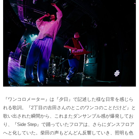
『ワンコロメーター』は『夕日』で記述した様な日常を感じら
れる歌詞。『2丁目の吉田さんのとこのワンコのことだけど』と
歌い出された瞬間から、これまたダンサンブル感が爆発してお
り、『Side Step』で踊っていたフロアは、さらにダンスフロア
へと化していた。柴田の声もどんどん反響していき、照明も色