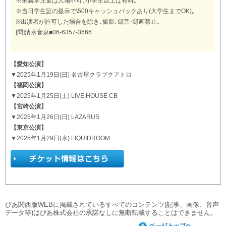
※未就学児童は入場不可､小学生以上は有料｡
※当日学生証の提示で\500キャッシュバックあり(大学生までOK)｡
※出演者が許可した場合を除き､撮影､録音･録画禁止｡
[問]清水音泉■06-6357-3666
【愛知公演】
▼2025年1月19日(日) 名古屋クラブクアトロ
【福岡公演】
▼2025年1月25日(土) LIVE HOUSE CB
【宮崎公演】
▼2025年1月26日(日) LAZARUS
【東京公演】
▼2025年1月29日(水) LIQUIDROOM
ぴあ関西版WEBに掲載されているすべてのコンテンツ(記事、画像、音声
データ等)はぴあ株式会社の承諾なしに無断転載することはできません。