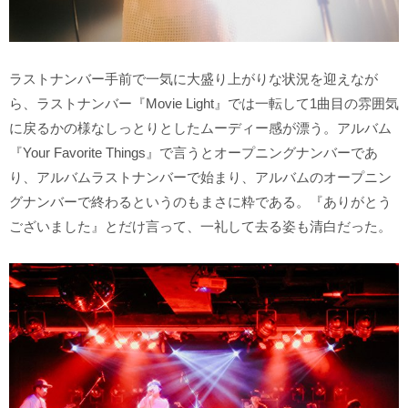
ラストナンバー手前で一気に大盛り上がりな状況を迎えなが
ら、ラストナンバー『Movie Light』では一転して1曲目の雰囲気
に戻るかの様なしっとりとしたムーディー感が漂う。アルバム
『Your Favorite Things』で言うとオープニングナンバーであ
り、アルバムラストナンバーで始まり、アルバムのオープニン
グナンバーで終わるというのもまさに粋である。『ありがとう
ございました』とだけ言って、一礼して去る姿も清白だった。