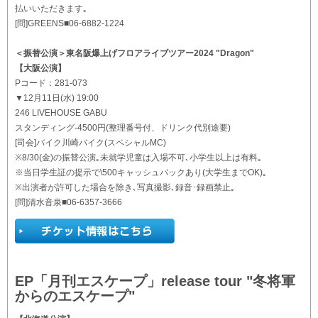
払いいただきます｡
[問]GREENS■06-6882-1224
＜振替公演＞東名阪爆上げフロアライブツアー2024 "Dragon"
【大阪公演】
Pコード：281-073
▼12月11日(水) 19:00
246 LIVEHOUSE GABU
スタンディング-4500円(整理番号付、ドリンク代別途要)
[司会]バイク川崎バイク(スペシャルMC)
※8/30(金)の振替公演｡未就学児童は入場不可､小学生以上は有料｡
※当日学生証の提示で\500キャッシュバックあり(大学生までOK)｡
※出演者が許可した場合を除き､写真撮影､録音･録画禁止｡
[問]清水音泉■06-6357-3666
EP「月刊エスケープ」release tour "冬将軍
からのエスケープ"