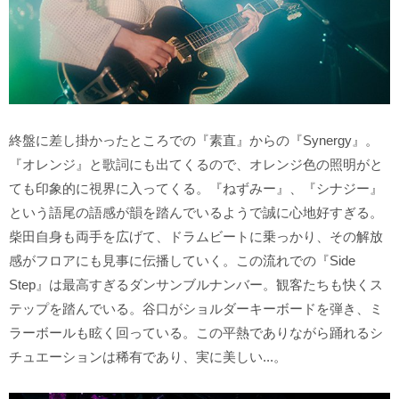
終盤に差し掛かったところでの『素直』からの『Synergy』。
『オレンジ』と歌詞にも出てくるので、オレンジ色の照明がと
ても印象的に視界に入ってくる。『ねずみー』、『シナジー』
という語尾の語感が韻を踏んでいるようで誠に心地好すぎる。
柴田自身も両手を広げて、ドラムビートに乗っかり、その解放
感がフロアにも見事に伝播していく。この流れでの『Side
Step』は最高すぎるダンサンブルナンバー。観客たちも快くス
テップを踏んでいる。谷口がショルダーキーボードを弾き、ミ
ラーボールも眩く回っている。この平熱でありながら踊れるシ
チュエーションは稀有であり、実に美しい...。