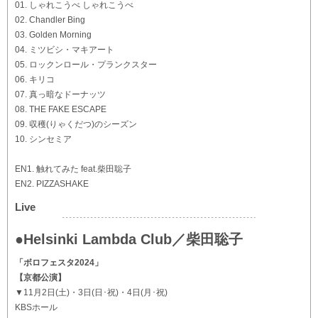
01. しゃれこうべ しゃれこうべ
02. Chandler Bing
03. Golden Morning
04. ミツビシ・マキアート
05. ロックンロール・プランクスター
06. キリコ
07. 真っ暗なドーナッツ
08. THE FAKE ESCAPE
09. 収穫(りゃくだつ)のシーズン
10. シンセミア
EN1. 触れてみた feat.柴田聡子
EN2. PIZZASHAKE
Live
●Helsinki Lambda Club／柴田聡子
「ボロフェスタ2024」
【京都公演】
▼11月2日(土)・3日(日･祝)・4日(月･祝)
KBSホール