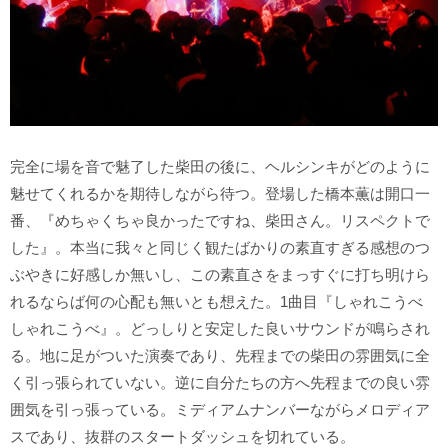
完全に場を音で魅了した柴田の後に、ヘルシンキがどのように
魅せてくれるかを期待しながら待つ。登場した橋本薫は開口一
番、『めちゃくちゃ良かったですね、柴田さん。リスペクトで
した』。本当に我々と同じく観たばかりの素直すぎる感想のつ
ぶやきに好感しか無いし、この素直さをまっすぐに打ち明けら
れるならば何の心配も無いとも想えた。1曲目『しゃれこうべ
しゃれこうべ』。どっしりと安定した良いサウンドが鳴らされ
る。地に足がついた演奏であり、先程までの柴田の雰囲気に全
く引っ張られていない。逆に自分たちの方へ先程までの良い雰
囲気を引っ張っている。ミディアムナンバーながらメロディア
スであり、抜群のスタートダッシュを切れている。