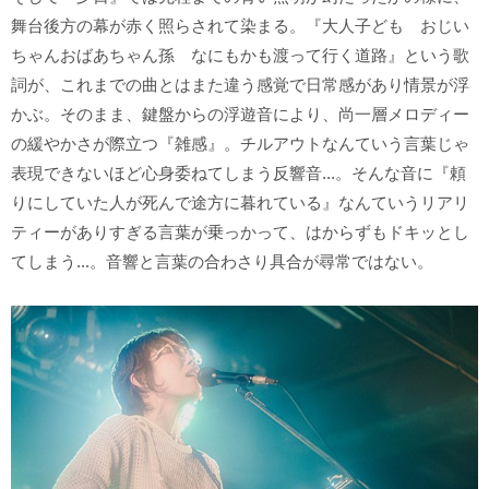
舞台後方の幕が赤く照らされて染まる。『大人子ども おじい
ちゃんおばあちゃん孫 なにもかも渡って行く道路』という歌
詞が、これまでの曲とはまた違う感覚で日常感があり情景が浮
かぶ。そのまま、鍵盤からの浮遊音により、尚一層メロディー
の緩やかさが際立つ『雑感』。チルアウトなんていう言葉じゃ
表現できないほど心身委ねてしまう反響音...。そんな音に『頼
りにしていた人が死んで途方に暮れている』なんていうリアリ
ティーがありすぎる言葉が乗っかって、はからずもドキッとし
てしまう...。音響と言葉の合わさり具合が尋常ではない。