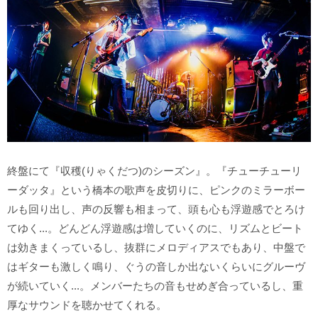
終盤にて『収穫(りゃくだつ)のシーズン』。『チューチューリ
ーダッタ』という橋本の歌声を皮切りに、ピンクのミラーボー
ルも回り出し、声の反響も相まって、頭も心も浮遊感でとろけ
てゆく...。どんどん浮遊感は増していくのに、リズムとビート
は効きまくっているし、抜群にメロディアスでもあり、中盤で
はギターも激しく鳴り、ぐうの音しか出ないくらいにグルーヴ
が続いていく...。メンバーたちの音もせめぎ合っているし、重
厚なサウンドを聴かせてくれる。