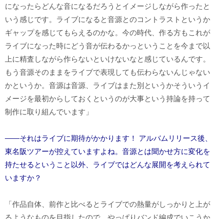
になったらどんな音になるだろうとイメージしながら作ったと
いう感じです。ライブになると音源とのコントラストというか
ギャップを感じてもらえるのかな。今の時代、作る方もこれが
ライブになった時にどう音が伝わるかっということを今まで以
上に精査しながら作らないといけないなと感じているんです。
もう音源そのままをライブで表現しても伝わらないんじゃない
かというか。音源は音源、ライブはまた別というかそういうイ
メージを最初からしておくというのが大事という持論を持って
制作に取り組んでいます」
――それはライブに期待がかかります！ アルバムリリース後、
東名阪ツアーが控えていますよね。音源とは聞かせ方に変化を
持たせるということ以外、ライブではどんな展開を考えられて
いますか？
「作品自体、前作と比べるとライブでの熱量がしっかりと上が
るようなものを目指したので、やっぱりバンド編成でいこうか