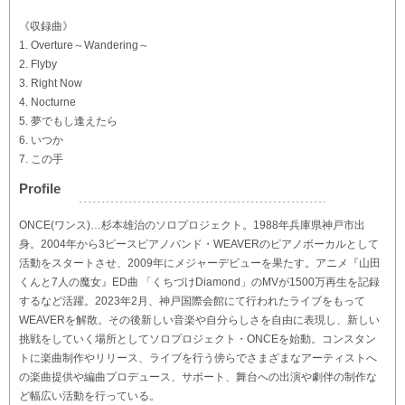
《収録曲》
1. Overture～Wandering～
2. Flyby
3. Right Now
4. Nocturne
5. 夢でもし逢えたら
6. いつか
7. この手
Profile
ONCE(ワンス)…杉本雄治のソロプロジェクト。1988年兵庫県神戸市出
身。2004年から3ピースピアノバンド・WEAVERのピアノボーカルとして
活動をスタートさせ、2009年にメジャーデビューを果たす。アニメ『山田
くんと7人の魔女』ED曲 「くちづけDiamond」のMVが1500万再生を記録
するなど活躍。2023年2月、神戸国際会館にて行われたライブをもって
WEAVERを解散。その後新しい音楽や自分らしさを自由に表現し、新しい
挑戦をしていく場所としてソロプロジェクト・ONCEを始動。コンスタン
トに楽曲制作やリリース、ライブを行う傍らでさまざまなアーティストへ
の楽曲提供や編曲プロデュース、サポート、舞台への出演や劇伴の制作な
ど幅広い活動を行っている。