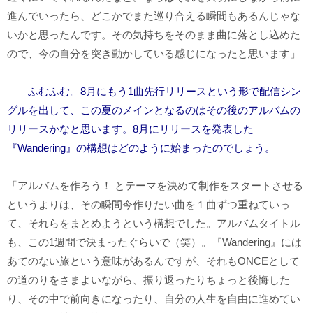
進んでいったら、どこかでまた巡り合える瞬間もあるんじゃな
いかと思ったんです。その気持ちをそのまま曲に落とし込めた
ので、今の自分を突き動かしている感じになったと思います」
――ふむふむ。8月にもう1曲先行リリースという形で配信シン
グルを出して、この夏のメインとなるのはその後のアルバムの
リリースかなと思います。8月にリリースを発表した
『Wandering』の構想はどのように始まったのでしょう。
「アルバムを作ろう！ とテーマを決めて制作をスタートさせる
というよりは、その瞬間今作りたい曲を１曲ずつ重ねていっ
て、それらをまとめようという構想でした。アルバムタイトル
も、この1週間で決まったぐらいで（笑）。『Wandering』には
あてのない旅という意味があるんですが、それもONCEとして
の道のりをさまよいながら、振り返ったりちょっと後悔した
り、その中で前向きになったり、自分の人生を自由に進めてい