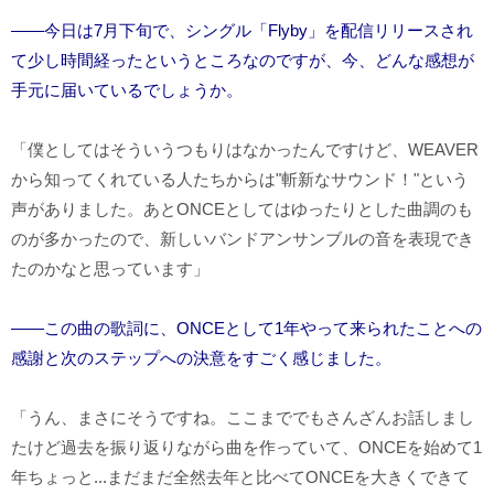
――今日は7月下旬で、シングル「Flyby」を配信リリースされ
て少し時間経ったというところなのですが、今、どんな感想が
手元に届いているでしょうか。
「僕としてはそういうつもりはなかったんですけど、WEAVER
から知ってくれている人たちからは"斬新なサウンド！"という
声がありました。あとONCEとしてはゆったりとした曲調のも
のが多かったので、新しいバンドアンサンブルの音を表現でき
たのかなと思っています」
――この曲の歌詞に、ONCEとして1年やって来られたことへの
感謝と次のステップへの決意をすごく感じました。
「うん、まさにそうですね。ここまででもさんざんお話しまし
たけど過去を振り返りながら曲を作っていて、ONCEを始めて1
年ちょっと...まだまだ全然去年と比べてONCEを大きくできて