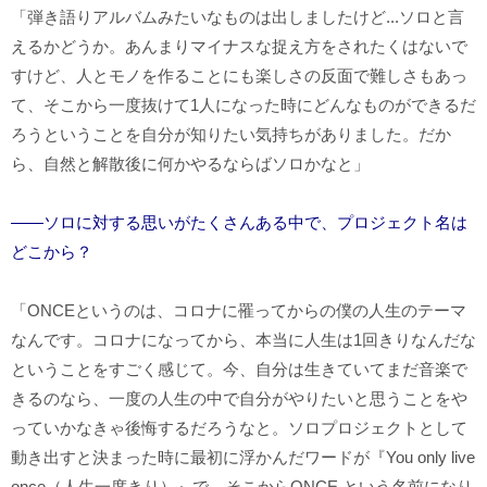
「弾き語りアルバムみたいなものは出しましたけど...ソロと言
えるかどうか。あんまりマイナスな捉え方をされたくはないで
すけど、人とモノを作ることにも楽しさの反面で難しさもあっ
て、そこから一度抜けて1人になった時にどんなものができるだ
ろうということを自分が知りたい気持ちがありました。だか
ら、自然と解散後に何かやるならばソロかなと」
――ソロに対する思いがたくさんある中で、プロジェクト名は
どこから？
「ONCEというのは、コロナに罹ってからの僕の人生のテーマ
なんです。コロナになってから、本当に人生は1回きりなんだな
ということをすごく感じて。今、自分は生きていてまだ音楽で
きるのなら、一度の人生の中で自分がやりたいと思うことをや
っていかなきゃ後悔するだろうなと。ソロプロジェクトとして
動き出すと決まった時に最初に浮かんだワードが『You only live
once（人生一度きり）』で、そこからONCE という名前になり