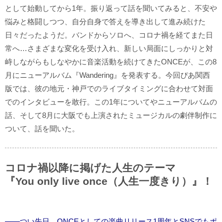
として始動してから1年。振り返って話を聞いてみると、不安や
悩みと格闘しつつ、自分自身で答えを導き出して進み続けた
日々だったようだ。バンドからソロへ、コロナ禍を経てまた日
常へ…さまざまな変化を受け入れ、新しい局面にしっかりと対
峙しながらもしなやかに音楽活動を続けてきたONCEが、この8
月にニューアルバム『Wandering』を発表する。今回ぴあ関西
版では、彼の地元・神戸でのライブタイミングに合わせて対面
でのインタビューを敢行。この1年についてやニューアルバムの
話、そして8月に大阪でも上演されたミュージカルの劇伴制作に
ついて、話を聞いた。
コロナ禍以降に掲げた人生のテーマ
『You only live once（人生一度きり）』！
――つい先日、ONCEとしての楽曲リリース1周年とSNSでもポ