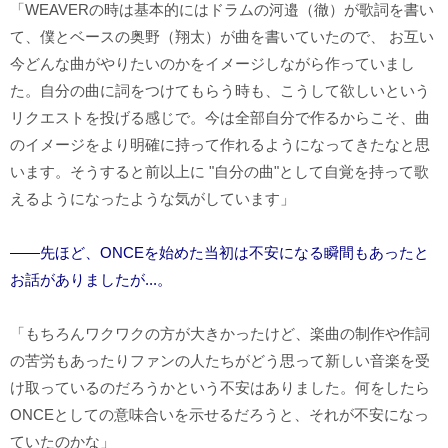
「WEAVERの時は基本的にはドラムの河邉（徹）が歌詞を書い
て、僕とベースの奥野（翔太）が曲を書いていたので、 お互い
今どんな曲がやりたいのかをイメージしながら作っていまし
た。自分の曲に詞をつけてもらう時も、こうして欲しいという
リクエストを投げる感じで。今は全部自分で作るからこそ、曲
のイメージをより明確に持って作れるようになってきたなと思
います。そうすると前以上に "自分の曲"として自覚を持って歌
えるようになったような気がしています」
――先ほど、ONCEを始めた当初は不安になる瞬間もあったと
お話がありましたが...。
「もちろんワクワクの方が大きかったけど、楽曲の制作や作詞
の苦労もあったりファンの人たちがどう思って新しい音楽を受
け取っているのだろうかという不安はありました。何をしたら
ONCEとしての意味合いを示せるだろうと、それが不安になっ
ていたのかな」