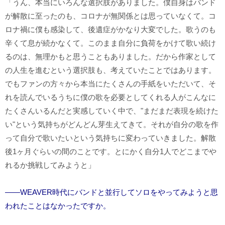
「うん、本当にいろんな選択肢がありました。僕自身はバンド
が解散に至ったのも、コロナが無関係とは思っていなくて。コ
ロナ禍に僕も感染して、後遺症がかなり大変でした。歌うのも
辛くて息が続かなくて。このまま自分に負荷をかけて歌い続け
るのは、無理かもと思うこともありました。だから作家として
の人生を進むという選択肢も、考えていたことではあります。
でもファンの方々から本当にたくさんの手紙をいただいて、そ
れを読んでいるうちに僕の歌を必要としてくれる人がこんなに
たくさんいるんだと実感していく中で、"まだまだ表現を続けた
い"という気持ちがどんどん芽生えてきて。それが自分の歌を作
って自分で歌いたいという気持ちに変わっていきました。解散
後1ヶ月ぐらいの間のことです。とにかく自分1人でどこまでや
れるか挑戦してみようと」
――WEAVER時代にバンドと並行してソロをやってみようと思
われたことはなかったですか。