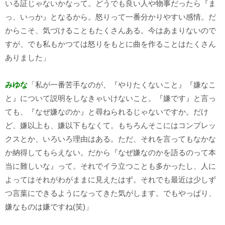
いる証じゃないかなって。どうでも良い人や物事だったら『ま
っ、いっか』となるから。怒りって一番分かりやすい感情。だ
からこそ、気づけることもたくさんある。今はあまりないので
すが、でも私もかつては怒りをもとに曲を作ることはたくさん
ありました」
みゆな
「私が一番苦手なのが、『やりたくないこと』『嫌なこ
と』について説明をしなきゃいけないこと。『嫌です』と言っ
ても、『なぜ嫌なのか』と尋ねられるじゃないですか。だけ
ど、嫌以上も、嫌以下もなくて。もちろんそこにはコンプレッ
クスとか、いろいろ理由はある。ただ、それを言ってもなかな
か納得してもらえない。だから『なぜ嫌なのかを語るのって本
当に難しいな』って。それでイラ立つことも多かったし、人に
よってはそれがわがままに見えたはず。それでも最近は少しず
つ言葉にできるようになってきた気がします。でもやっぱり、
嫌なものは嫌ですね(笑)」