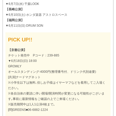
▼6月7日(水) 千葉LOOK
【長崎公演】
▼6月10日(土) ホンダ楽器 アストロスペース
【福岡公演】
▼6月11日(日) DRUM SON
PICK UP!!
【京都公演】
チケット発売中 Pコード：239-885
▼6月18日(日) 18:00
GROWLY
オールスタンディング-4000円(整理番号付、ドリンク代別途要)
[共演]ナードマグネット
※小学生以下は無料､但しお子様はイヤーマフなどを着用してご入場く
ださい｡
※各自治体の要請に伴い開場/開演時間が変更になる可能性がございま
す｡事前に最新情報をご確認の上でご来場ください｡
※販売期間中は1人1公演4枚まで｡
[問]GREENS■06-6882-1224