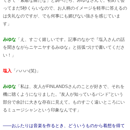
てきて「素敵な曲だな」と調べたら、みゆなさんで。初めて会
ってまだ5秒くらいなので、お人柄のイメージを軽率に答えるの
は失礼なのですが、でも何事にも媚びない強さを感じていま
す」
みゆな
「え、すごく嬉しいです。記事のなかで『塩入さんの話
を聞きながらニヤニヤするみゆな』と括弧づけで書いてくださ
い！」
塩入
「ハハハ(笑)」
みゆな
「私は、友人がFINLANDSさんのことが好きで、それを
機に聴くようになりました。"友人が知っているバンド"という
部分で余計に大きな存在に見えて。ものすごく遠いところにい
るミュージシャンという印象なんです」
――おふたりは音楽を作るとき、どういうものから着想を得て