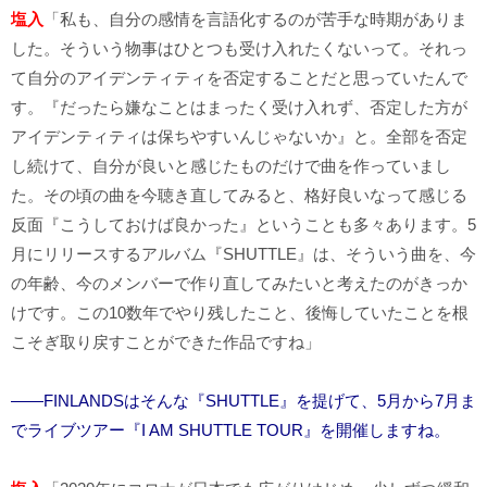
塩入
「私も、自分の感情を言語化するのが苦手な時期がありま
した。そういう物事はひとつも受け入れたくないって。それっ
て自分のアイデンティティを否定することだと思っていたんで
す。『だったら嫌なことはまったく受け入れず、否定した方が
アイデンティティは保ちやすいんじゃないか』と。全部を否定
し続けて、自分が良いと感じたものだけで曲を作っていまし
た。その頃の曲を今聴き直してみると、格好良いなって感じる
反面『こうしておけば良かった』ということも多々あります。5
月にリリースするアルバム『SHUTTLE』は、そういう曲を、今
の年齢、今のメンバーで作り直してみたいと考えたのがきっか
けです。この10数年でやり残したこと、後悔していたことを根
こそぎ取り戻すことができた作品ですね」
――FINLANDSはそんな『SHUTTLE』を提げて、5月から7月ま
でライブツアー『I AM SHUTTLE TOUR』を開催しますね。