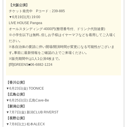
【大阪公演】
チケット発売中 Pコード：239-885
▼6月19日(月) 19:00
LIVE HOUSE Pangea
オールスタンディング-4000円(整理番号付、ドリンク代別途要)
※小学生以下は無料､但しお子様はイヤーマフなどを着用してご入場く
ださい｡
※各自治体の要請に伴い開場/開演時間が変更になる可能性がございま
す｡事前に最新情報をご確認の上でご来場ください｡
※販売期間中は1人1公演4枚まで｡
[問]GREENS■06-6882-1224
【香川公演】
▼6月23日(金) TOONICE
【広島公演】
▼6月25日(日) 広島Cave-Be
【新潟公演】
▼7月7日(金) 新潟CLUB RIVERST
【長野公演】
▼7月8日(土) 松本ALECX