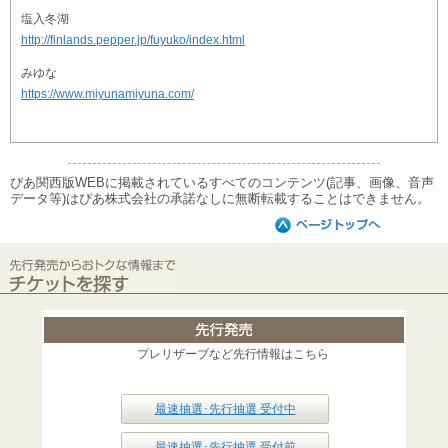
塩入冬湖
http://finlands.pepper.jp/fuyuko/index.html
みゆな
https://www.miyunamiyuna.com/
ぴあ関西版WEBに掲載されているすべてのコンテンツ(記事、画像、音声
データ等)はぴあ株式会社の承諾なしに無断転載することはできません。
プレリザーブなど先行情報はこちら
最速抽選･先行抽選 受付中
最速抽選･先行抽選 受付前