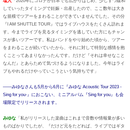
塩入
「2020年にコロナが日本でも広がりはじめ、少しずつ緩和
していったタイミングで妊娠・出産したので、ここ数年は大き
な規模でツアーをまわることができていませんでした。その分
『I AM SHUTTLE TOUR』ではライブハウスをたくさん訪れま
す。今までライブを見るタイミングを逃していた方にもチャン
スが多いツアーです。私はバンドをやり始めた頃から、ツアー
をまわることが続いていたから、それに対して特別な感情を抱
くことってあまりなかったんです。だけど『それは幸せなこと
なんだ』とあらためて気づけるようになりました。今年はライ
ブもやれるだけやっていこうという気持ちです」
――みゆなさんも5月から6月に『みゆな Acoustic Tour 2023 -
Sing for you-』におこない、ミニアルバム『Sing for you』も会
場限定でリリースされます。
みゆな
「私がリリースした楽曲はこれまで音数や情報量が多い
ものばかりでしたが、『だけど元をたどれば、ライブではギタ