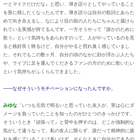
ーとマイクだけだな』と思い、弾き語りとしてやっていること
を形に残したくなったんです。弾き語りは自分の歌詞とあらた
めて向き合えるし、なにより目の前の人たちにちゃんと届けら
れている実感が持てるんです。一方そうやって『誰かのために
歌う』という気持ちをあらわすのって、人がやっているのを見
ると格好良く映るけど、自分がやると照れ臭く感じていまし
た。それでもこの数ヶ月、自分の頭のなかに顔が浮かぶ人たち
や、ライブに足を運んでくださるファンの方のために歌いたい
という気持ちがふくらんできました」
――なぜそういうモチベーションになったんですか。
みゆな
「いつも元気で明るいと思っていた友人が、実は心にダ
メージを負っていたことを知ったのがひとつのきっかけです。
そういうとき『頑張って』と背中を押すのは、どこか強制的な
気がして違うなって。私の友人に限らず、誰だって精神的に疲
れを感じていることは多いはず。そんなときに自分ができるの